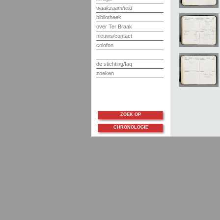
waakzaamheid
bibliotheek
over Ter Braak
nieuws/contact
colofon
de stichting/faq
zoeken
ZOEK OP
CHRONOLOGIE