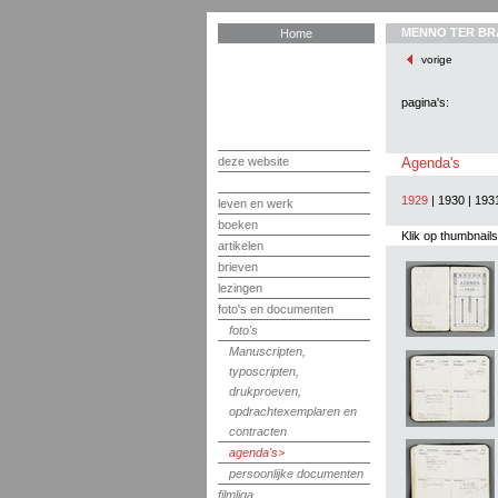
MENNO TER BR
Home
vorige
pagina's:
deze website
Agenda's
1929
|
1930
|
193
leven en werk
boeken
Klik op thumbnail
artikelen
brieven
lezingen
foto's en documenten
foto's
Manuscripten,
typoscripten,
drukproeven,
opdrachtexemplaren en
contracten
agenda's
persoonlijke documenten
filmliga