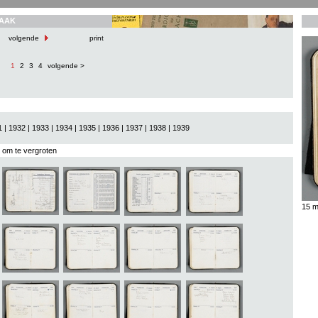
AAK
volgende
print
1
2
3
4
volgende >
1
|
1932
|
1933
|
1934
|
1935
|
1936
|
1937
|
1938
|
1939
s om te vergroten
15 m