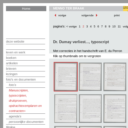
MENNO TER BRAAK
Home
vorige
volgende
print
pagina's:
< vorige
1
2
3
4
5
6
7
8
9
10
11
vol
deze website
Dr. Dumay verliest..., typoscript
Met correcties in het handschrift van E. du Perron
leven en werk
Klik op thumbnails om te vergroten
boeken
artikelen
brieven
lezingen
foto's en documenten
foto's
Manuscripten,
typoscripten,
drukproeven,
opdrachtexemplaren en
contracten
agenda's
persoonlijke documenten
filmliga