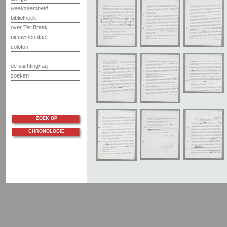
waakzaamheid
bibliotheek
over Ter Braak
nieuws/contact
colofon
de stichting/faq
zoeken
ZOEK OP
CHRONOLOGIE