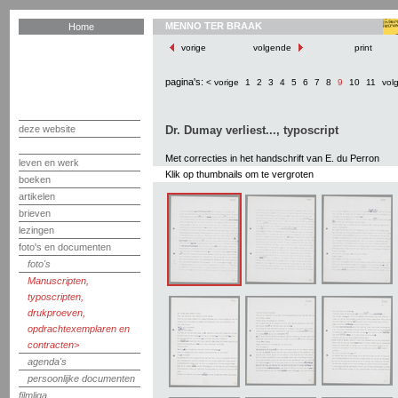
MENNO TER BRAAK
Home
vorige
volgende
print
pagina's:
< vorige
1
2
3
4
5
6
7
8
9
10
11
vol
deze website
Dr. Dumay verliest..., typoscript
Met correcties in het handschrift van E. du Perron
leven en werk
Klik op thumbnails om te vergroten
boeken
artikelen
brieven
lezingen
foto's en documenten
foto's
Manuscripten,
typoscripten,
drukproeven,
opdrachtexemplaren en
contracten
agenda's
persoonlijke documenten
filmliga