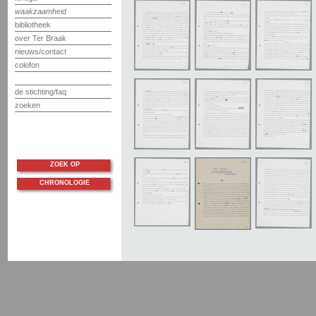
waakzaamheid
bibliotheek
over Ter Braak
nieuws/contact
colofon
de stichting/faq
zoeken
ZOEK OP
CHRONOLOGIE