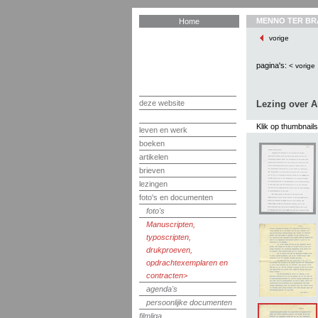
MENNO TER BR
Home
vorige
pagina's:
< vorige
deze website
Lezing over A
Klik op thumbnail
leven en werk
boeken
artikelen
brieven
lezingen
foto's en documenten
foto's
Manuscripten,
typoscripten,
drukproeven,
opdrachtexemplaren en
contracten
agenda's
persoonlijke documenten
filmliga