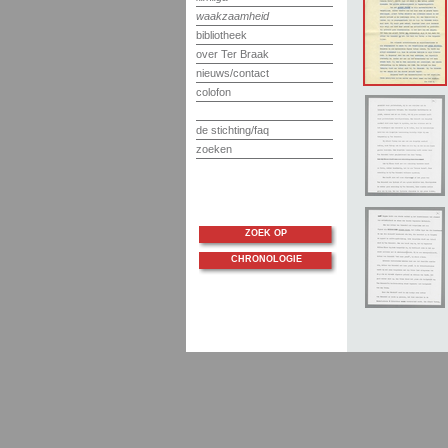
waakzaamheid
bibliotheek
over Ter Braak
nieuws/contact
colofon
de stichting/faq
zoeken
ZOEK OP
CHRONOLOGIE