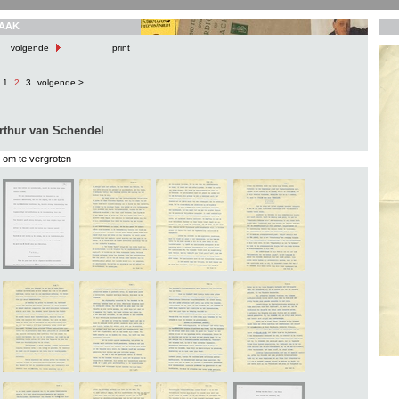
AAK
volgende
print
1
2
3
volgende >
rthur van Schendel
s om te vergroten