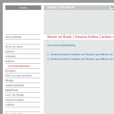
MENNO TER BRAAK
Home
Menno ter Braak | Johanna Andrea Cambier 
deze website
over deze briefwisseling
leven en werk
boeken
1. Johanna Andrea Cambier van Nooten aan Menno ter 
artikelen
2. Johanna Andrea Cambier van Nooten aan Menno ter 
brieven
correspondenten
lezingen
foto's en documenten
filmliga
waakzaamheid
bibliotheek
over Ter Braak
nieuws/contact
colofon