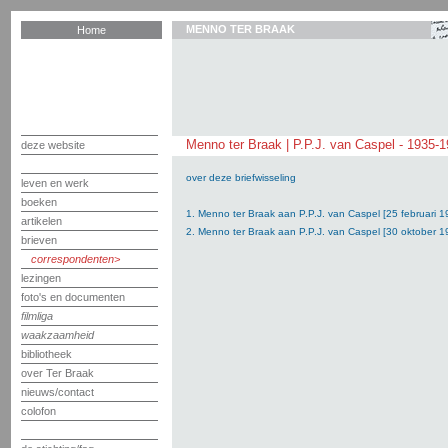
MENNO TER BRAAK
Home
Menno ter Braak | P.P.J. van Caspel - 1935-
deze website
over deze briefwisseling
leven en werk
boeken
1. Menno ter Braak aan P.P.J. van Caspel [25 februari 1
artikelen
2. Menno ter Braak aan P.P.J. van Caspel [30 oktober 1
brieven
correspondenten
lezingen
foto's en documenten
filmliga
waakzaamheid
bibliotheek
over Ter Braak
nieuws/contact
colofon