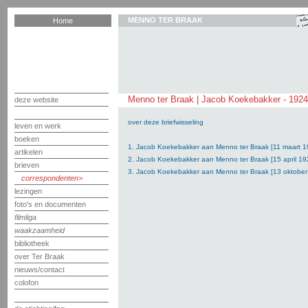
MENNO TER BRAAK
Home
Menno ter Braak | Jacob Koekebakker - 192
deze website
over deze briefwisseling
leven en werk
boeken
1. Jacob Koekebakker aan Menno ter Braak [11 maart 1
artikelen
2. Jacob Koekebakker aan Menno ter Braak [15 april 19
brieven
3. Jacob Koekebakker aan Menno ter Braak [13 oktober
correspondenten
lezingen
foto's en documenten
filmliga
waakzaamheid
bibliotheek
over Ter Braak
nieuws/contact
colofon