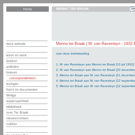
MENNO TER BRAAK
Home
Menno ter Braak | W. van Ravesteyn - 1932-
deze website
over deze briefwisseling
leven en werk
boeken
1. W. van Ravesteyn aan Menno ter Braak [10 juli 1932]
artikelen
2. W. van Ravesteyn aan Menno ter Braak [20 decembe
brieven
3. Menno ter Braak aan W. van Ravesteyn [21 decembe
correspondenten
4. Menno ter Braak aan W. van Ravesteyn [22 septembe
lezingen
5. Menno ter Braak aan W. van Ravesteyn [22 septembe
foto's en documenten
filmliga
waakzaamheid
bibliotheek
over Ter Braak
nieuws/contact
colofon