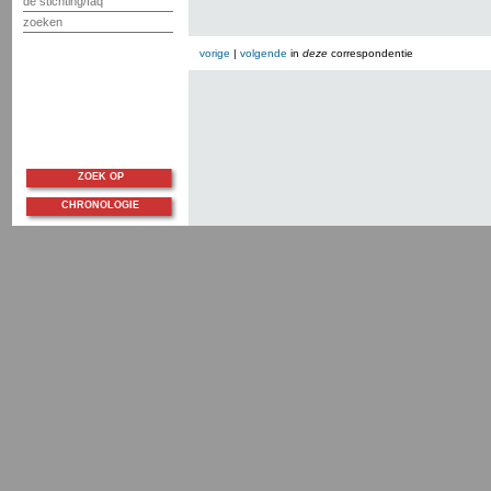
de stichting/faq
zoeken
vorige
|
volgende
in
deze
correspondentie
ZOEK OP
CHRONOLOGIE