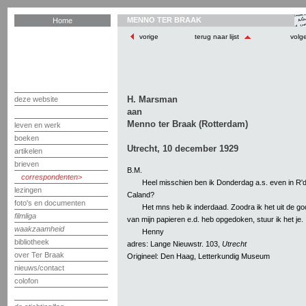
MENNO TER BRAAK
Home
vorige
terug naar lijst
volg
H. Marsman
deze website
aan
Menno ter Braak (Rotterdam)
leven en werk
boeken
Utrecht, 10 december 1929
artikelen
brieven
B.M.
correspondenten
Heel misschien ben ik Donderdag a.s. even in R'd
lezingen
Caland?
foto's en documenten
Het mns heb ik inderdaad. Zoodra ik het uit de 
filmliga
van mijn papieren e.d. heb opgedoken, stuur ik het je.
waakzaamheid
Henny
bibliotheek
adres: Lange Nieuwstr. 103,
Utrecht
over Ter Braak
Origineel: Den Haag, Letterkundig Museum
nieuws/contact
colofon