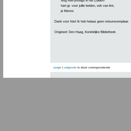
Nog
veel
prettigs in het Zuiden!
hart.gr. voor jullie beiden, ook van Ant,
je Menno
Dank voor foto! Ik heb helaas geen retourexemplaar.
Origineel: Den Haag, Koninklijke Bibliotheek
vorige
|
volgende
in
deze
correspondentie