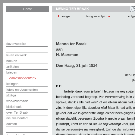
MENNO TER BRAAK
Home
vorige
terug naar lijst
volg
Menno ter Braak
deze website
aan
H. Marsman
leven en werk
boeken
Den Haag, 21 juli 1934
artikelen
brieven
den Ha
correspondenten
P
lezingen
B.H.
foto's en documenten
Hartelijk dank voor je brief. Het zou me
erg
spijten
filmliga
bedoeling verkeerd begreep. Van
vervreemding
is in 
waakzaamheid
sprake, dat ik zelfs niet
weet
, of we elkaar al dan nie
bibliotheek
zijn. Ik denk eigenlijk: absoluut
niet
! Maar ik had altijd
over Ter Braak
gevoel, dat we in geschrifte langs elkaar heen gingen
nieuws/contact
elkaar dadelijk begrepen. Zoodra ik met je praat, ben i
je schrijft, komt er een sluier. Je stijl
verbergt
veel, lijk
colofon
dan je persoonlijke aanwezigheid. En hoe dan in briev
discussieeren, als er in zoolang geen gesprek is gewe