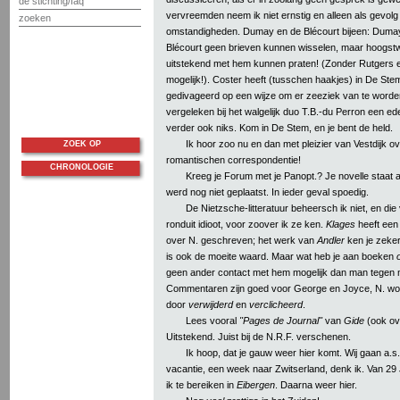
de stichting/faq
vervreemden neem ik niet ernstig en alleen als gevolg v
zoeken
omstandigheden. Dumay en de Blécourt bijeen: Duma
Blécourt geen brieven kunnen wisselen, maar hoogstwa
uitstekend met hem kunnen praten! (Zonder Rutgers er
mogelijk!). Coster heeft (tusschen haakjes) in De Stem
gedivageerd op een wijze om er zeeziek van te worden.
vergeleken bij het walgelijk duo T.B.-du Perron een e
verder ook niks. Kom in De Stem, en je bent de held.
Ik hoor zoo nu en dan met pleizier van Vestdijk ove
ZOEK OP
romantischen correspondentie!
CHRONOLOGIE
Kreeg je Forum met je Panopt.? Je novelle staat a
werd nog niet geplaatst. In ieder geval spoedig.
De Nietzsche-litteratuur beheersch ik niet, en die 
ronduit idioot, voor zoover ik ze ken.
Klages
heeft een 
over N. geschreven; het werk van
Andler
ken je zeker
is ook de moeite waard. Maar wat heb je aan boeken
geen ander contact met hem mogelijk dan man tegen
Commentaren zijn goed voor George en Joyce, N. wor
door
verwijderd
en
verclicheerd
.
Lees vooral
"Pages de Journal"
van
Gide
(ook ov
Uitstekend. Juist bij de N.R.F. verschenen.
Ik hoop, dat je gauw weer hier komt. Wij gaan a.s
vacantie, een week naar Zwitserland, denk ik. Van 29 J
ik te bereiken in
Eibergen
. Daarna weer hier.