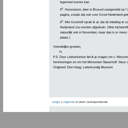
tegemoet komen kan.
e
5
. Honorarium, later in Brussel vastgesteld op
f
2
pagina, zooals dat ook voor Groot-Nederland gel
e
6
. Met Greshoff sprak ik af, dat de inleiding te v
Nederland zou worden afgedrukt. (Wat mij betreft
natuurlijk ook in November, maar dan is er meen 
plaats.)
Vriendelijke groeten,
H.
P.S. Door Lekkerkerker liet ik je vragen om v. Wessem
herinneringen en om het Memoriam Slauerhoff. Stuur d
Origineel: Den Haag, Letterkundig Museum
vorige
|
volgende
in
deze
correspondentie