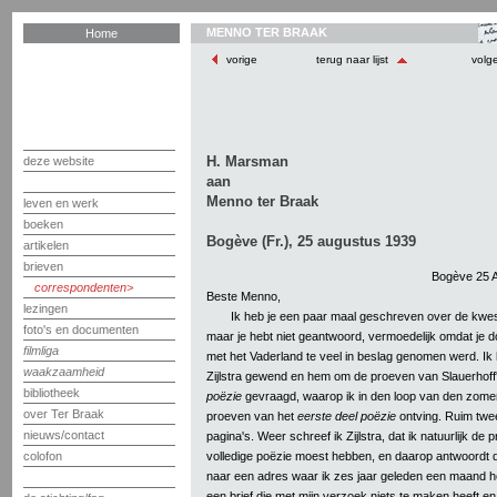
MENNO TER BRAAK
Home
vorige
terug naar lijst
volg
H. Marsman
deze website
aan
Menno ter Braak
leven en werk
boeken
Bogève (Fr.), 25 augustus 1939
artikelen
brieven
Bogève 25 
correspondenten
Beste Menno,
lezingen
Ik heb je een paar maal geschreven over de kwest
foto's en documenten
maar je hebt niet geantwoord, vermoedelijk omdat je do
filmliga
met het Vaderland te veel in beslag genomen werd. Ik 
waakzaamheid
Zijlstra gewend en hem om de proeven van Slauerhoff
bibliotheek
poëzie
gevraagd, waarop ik in den loop van den zomer
over Ter Braak
proeven van het
eerste deel poëzie
ontving. Ruim tw
nieuws/contact
pagina's. Weer schreef ik Zijlstra, dat ik natuurlijk de
volledige poëzie moest hebben, en daarop antwoordt 
colofon
naar een adres waar ik zes jaar geleden een maand
een brief die met mijn verzoek niets te maken heeft en 