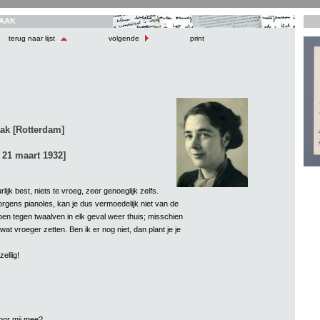
AAK
terug naar lijst
volgende
print
ak [Rotterdam]
 21 maart 1932]
rlijk best, niets te vroeg, zeer genoeglijk zelfs.
orgens pianoles, kan je dus vermoedelijk niet van de
ben tegen twaalven in elk geval weer thuis; misschien
wat vroeger zetten. Ben ik er nog niet, dan plant je je
zellig!
oor mij mee?