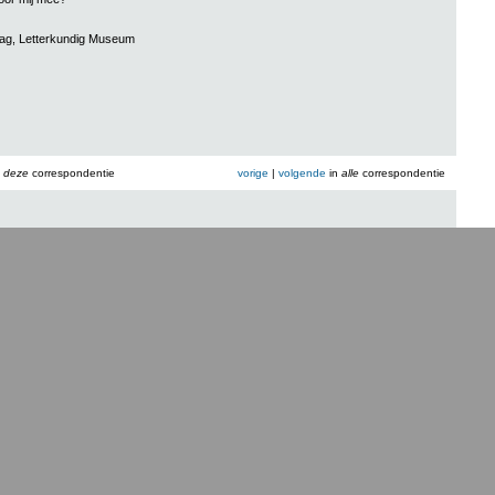
aag, Letterkundig Museum
n
deze
correspondentie
vorige
|
volgende
in
alle
correspondentie