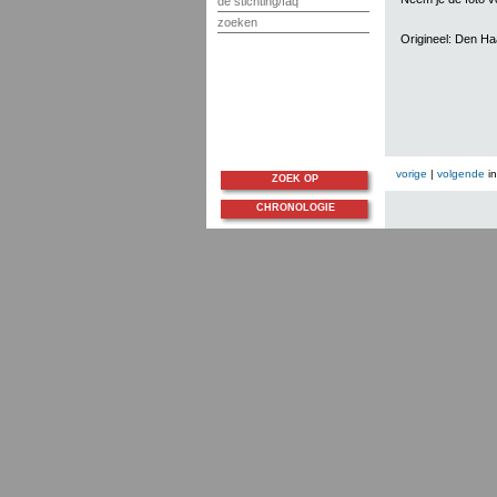
de stichting/faq
zoeken
Origineel: Den H
vorige
|
volgende
i
ZOEK OP
CHRONOLOGIE