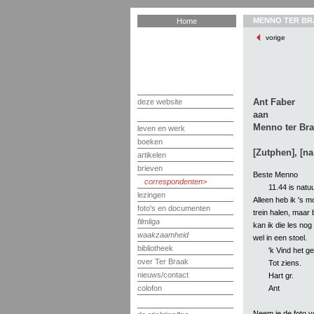
MENNO TER BR
Home
vorige
Ant Faber
deze website
aan
Menno ter Bra
leven en werk
boeken
[Zutphen], [na
artikelen
brieven
Beste Menno
correspondenten
11.44 is natuu
lezingen
Alleen heb ik 's m
foto's en documenten
trein halen, maar 
filmliga
kan ik die les nog 
waakzaamheid
wel in een stoel.
bibliotheek
'k Vind het ge
over Ter Braak
Tot ziens.
nieuws/contact
Hart gr.
Ant
colofon
Neem je de foto v