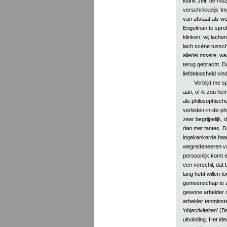
klank zelf, de muzi
verschrikkelijk ‘
van afstaat als w
Engelman te spreke
klinken; wij lache
lach scène tussche
allerlei misère, w
terug gebracht. D
liefdeloosheid vin
Verblijd me sp
aan, of ik zou he
als philosophische 
verleden-in-de-phi
zeer begrijpelijk, 
dan met tantes. D
ingekankerde haat
wegredeneeren van 
persoonlijk komt e
een verschil, dat b
lang hebt willen t
gemeenschap te z
gewone arbeider da
arbeider tenminst
‘objectiviteiten’ (
uitvinding. Het
ide