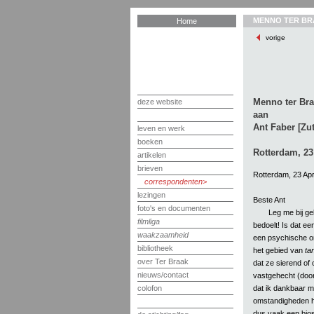
MENNO TER BR
Home
vorige
Menno ter Br
deze website
aan
Ant Faber [Zu
leven en werk
boeken
Rotterdam, 23 
artikelen
brieven
Rotterdam, 23 Apri
correspondenten
lezingen
Beste Ant
foto's en documenten
Leg me bij gel
filmliga
bedoelt! Is dat ee
waakzaamheid
een psychische on
bibliotheek
het gebied van
ta
over Ter Braak
dat ze sierend of 
nieuws/contact
vastgehecht (door 
dat ik dankbaar moe
colofon
omstandigheden he
dus vaak een bios