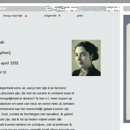
AAK
terug naar lijst
volgende
print
aak
tphen]
april 1932
l ‘32
egenheid eens uit, wat je met ‘pijn in je hersens’
n physieke pijn, die met de oorarts in verband staat of
mogelijkheid te denken? Ik ben n.l. meer expert op
nd
artsen en weet van neus en ooren niets af, behalve
ontsierend aan het menschelijk gelaat kunnen zijn
God, zoodat de hechtingen niet opvallen). Ik geloof,
t zijn, dat ik tot op heden vrijwel onder alle
b kunnen denken en schrijven, ook al prefereer ik
coop boven werken; eigenlijk heeft alleen kiespijn me