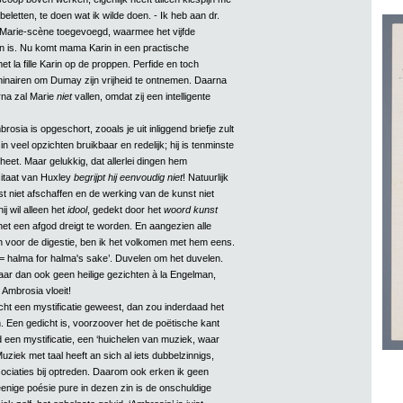
eletten, te doen wat ik wilde doen. - Ik heb aan dr.
arie-scène toegevoegd, waarmee het vijfde
n is. Nu komt mama Karin in een practische
et la fille Karin op de proppen. Perfide en toch
minairen om Dumay zijn vrijheid te ontnemen. Daarna
arna zal Marie
niet
vallen, omdat zij een intelligente
osia is opgeschort, zooals je uit inliggend briefje zult
in veel opzichten bruikbaar en redelijk; hij is tenminste
eet. Maar gelukkig, dat allerlei dingen hem
citaat van Huxley
begrijpt hij eenvoudig niet
! Natuurlijk
t niet afschaffen en de werking van de kunst niet
j wil alleen het
idool
, gedekt door het
woord kunst
et een afgod dreigt te worden. En aangezien alle
jn voor de digestie, ben ik het volkomen met hem eens.
e = halma for halma's sake’. Duvelen om het duvelen.
maar dan ook geen heilige gezichten à la Engelman,
Ambrosia vloeit!
ht een mystificatie geweest, dan zou inderdaad het
n. Een gedicht is, voorzoover het de poëtische kant
ijd een mystificatie, een ‘huichelen van muziek, waar
uziek met taal heeft an sich al iets dubbelzinnigs,
sociaties bij optreden. Daarom ook erken ik geen
eenige poésie pure in dezen zin is de onschuldige