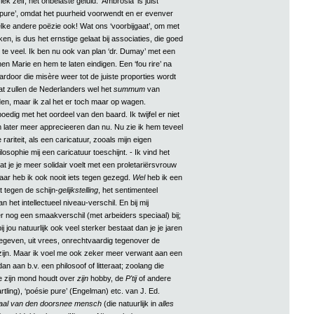
ek zelf, het onbelaste geluid. ‘Ambrosia’ is juist
impure’, omdat het puurheid voorwendt en er evenver
elke andere poëzie ook! Wat ons ‘voorbijgaat’, om met
n, is dus het ernstige gelaat bij associaties, die goed
n te veel. Ik ben nu ook van plan ‘dr. Dumay’ met een
n Marie en hem te laten eindigen. Een ‘fou rire’ na
aardoor die misère weer tot de juiste proporties wordt
at zullen de Nederlanders wel het
summum
van
den, maar ik zal het er toch maar op wagen.
oedig met het oordeel van den baard. Ik twijfel er niet
m later meer apprecieeren dan nu. Nu zie ik hem teveel
rariteit, als een caricatuur, zooals mijn eigen
losophie mij een caricatuur toeschijnt. - Ik vind het
dat je je meer solidair voelt met een proletariërsvrouw
aar heb ik ook nooit iets tegen gezegd.
Wel
heb ik een
 tegen de schijn-
gelijkstelling
, het sentimenteel
het intellectueel niveau-verschil. En bij mij
r nog een smaakverschil (met arbeiders speciaal) bij;
ij jou natuurlijk ook veel sterker bestaat dan je je jaren
oegeven, uit vrees, onrechtvaardig tegenover de
ijn. Maar ik voel me ook zeker meer verwant aan een
n aan b.v. een philosoof of litteraat; zoolang die
e zijn mond houdt over
zijn
hobby, de
P'tij
of andere
Bartling), ‘poésie pure’ (Engelman) etc. van J. Ed.
aal van den doorsnee mensch
(die natuurlijk in
alles