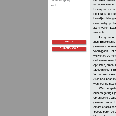
de stichting/faq
totnogtoe kunnen b
zoeken
Dumay weer een M
hoofdstuk beslote
huwelijksdialoog m
onschuldige preli
zal hij vallen. Da
vrouw is.
Het geval-Ambr
zien, Engelman is 
ZOEK OP
geen
domme
aesth
CHRONOLOGIE
voorbijgaan. Het 
wil Huxley de kuns
ontkennen, maar hi
opruimen, omdat h
afgoden slecht zi
‘Art for art's sak
Alles heel best, 
wanneer de naam 
Was het gedic
succes gering zij
ervan betreft, alt
geen muziek is’. M
omdat er altijd as
‘poésie pure’; de 