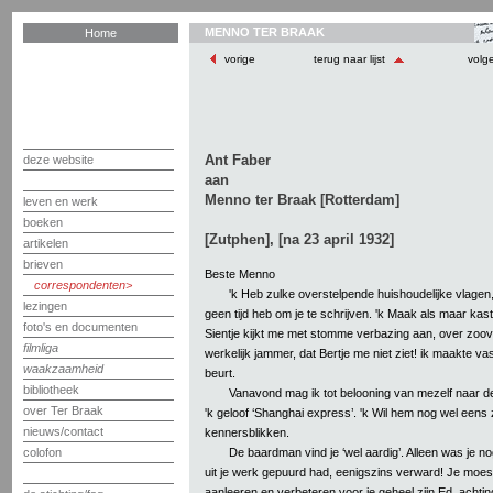
MENNO TER BRAAK
Home
vorige
terug naar lijst
volg
Ant Faber
deze website
aan
Menno ter Braak [Rotterdam]
leven en werk
boeken
[Zutphen], [na 23 april 1932]
artikelen
brieven
Beste Menno
correspondenten
'k Heb zulke overstelpende huishoudelijke vlagen,
lezingen
geen tijd heb om je te schrijven. 'k Maak als maar ka
foto's en documenten
Sientje kijkt me met stomme verbazing aan, over zooveel 
filmliga
werkelijk jammer, dat Bertje me niet ziet! ik maakte va
waakzaamheid
beurt.
bibliotheek
Vanavond mag ik tot belooning van mezelf naar de
over Ter Braak
'k geloof ‘Shanghai express’. 'k Wil hem nog wel eens 
nieuws/contact
kennersblikken.
De baardman vind je ‘wel aardig’. Alleen was je no
colofon
uit je werk gepuurd had, eenigszins verward! Je moes
aanleeren en verbeteren voor je geheel zijn Ed. acht