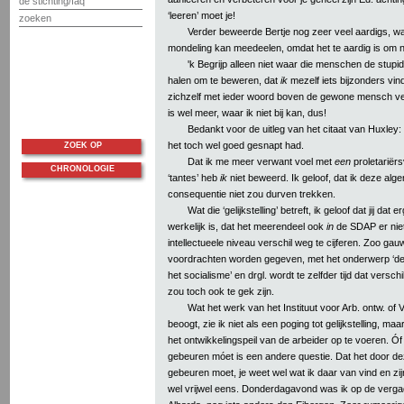
de stichting/faq
‘leeren’ moet je!
zoeken
Verder beweerde Bertje nog zeer veel aardigs, wat
mondeling kan meedeelen, omdat het te aardig is om ne
'k Begrijp alleen niet waar die menschen de stupid
halen om te beweren, dat
ik
mezelf iets bijzonders vind,
zichzelf met ieder woord boven de gewone mensch ve
is wel meer, waar ik niet bij kan, dus!
Bedankt voor de uitleg van het citaat van Huxley: '
het toch wel goed gesnapt had.
ZOEK OP
Dat ik me meer verwant voel met
een
proletariër
CHRONOLOGIE
‘tantes’ heb
ik
niet beweerd. Ik geloof, dat ik deze al
consequentie niet zou durven trekken.
Wat die ‘gelijkstelling’ betreft, ik geloof dat jij dat 
werkelijk is, dat het meerendeel ook
in
de SDAP er niet
intellectueele niveau verschil weg te cijferen. Zoo gauw
voordrachten worden gegeven, met het onderwerp ‘de i
het socialisme’ en drgl. wordt te zelfder tijd dat versc
zou toch ook te gek zijn.
Wat het werk van het Instituut voor Arb. ontw. of V
beoogt, zie ik niet als een poging tot gelijkstelling, m
het ontwikkelingspeil van de arbeider op te voeren. Óf d
gebeuren móet is een andere questie. Dat het door dez
gebeuren moet, je weet wel wat ik daar van vind en zij
wel vrijwel eens. Donderdagavond was ik op de verga