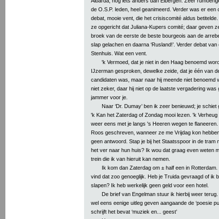
Albarda, nog iets anders dan Eibergen. Zeer rumoerige
de O.S.P. leden, heel geanimeerd. Verder was er een
debat, mooie vent, die het crisiscomité aldus betitelde
ze opgericht dat Juliana-Kupers comité; daar geven 
broek van de eerste de beste bourgeois aan de arrebe
slap gelachen en daarna ‘Rusland!’. Verder debat van
Stenhuis. Wat een vent.
'k Vermoed, dat je niet in den Haag benoemd word
IJzerman gesproken, dewelke zeide, dat je één van de
candidaten was, maar naar hij meende niet benoemd we
niet zeker, daar hij niet op de laatste vergadering was 
jammer voor je.
Naar ‘Dr. Dumay’ ben ik zeer benieuwd; je schiet g
'k Kan het Zaterdag of Zondag mooi lezen. 'k Verheug
weer eens met je langs 's Heeren wegen te flaneeren.
Roos geschreven, wanneer ze me Vrijdag kon hebbe
geen antwoord. Stap je bij het Staatsspoor in de tram
het ver naar hun huis? Ik wou dat graag even weten m
trein die ik van hieruit kan nemen.
Ik kom dan Zaterdag om ± half een in Rotterdam. H
vind dat zoo genoeglijk. Heb je Truida gevraagd of ik bij
slapen? Ik heb werkelijk geen geld voor een hotel.
De brief van Engelman stuur ik hierbij weer teru
wel eens eenige uitleg geven aangaande de ‘poesie p
schrijft het bevat ‘muziek en... geest’