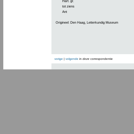
Hart. gr.
tot ziens
Ant
Origineel: Den Haag, Letterkundig Museum
vorige
|
volgende
in
deze
correspondentie