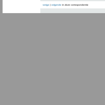
vorige
|
volgende
in
deze
correspondentie