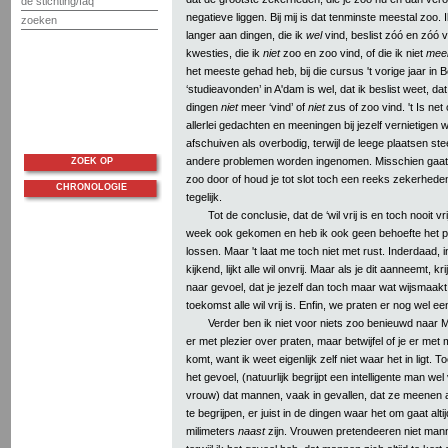
de stichting/faq
negatieve liggen. Bij mij is dat tenminste meestal zoo. Ik
zoeken
langer aan dingen, die ik
wel
vind, beslist zóó en zóó 
kwesties, die ik
niet
zoo en zoo vind, of die ik niet
mee
het meeste gehad heb, bij die cursus 't vorige jaar in B
‘studieavonden’ in A'dam is wel, dat ik beslist weet, dat
dingen
niet
meer ‘vind’ of
niet
zus of zoo vind. 't Is net 
allerlei gedachten en meeningen bij jezelf vernietigen wi
afschuiven als overbodig, terwijl de leege plaatsen s
andere problemen worden ingenomen. Misschien gaat '
ZOEK OP
zoo door of houd je tot slot toch een reeks zekerheden
CHRONOLOGIE
tegelijk.
Tot de conclusie, dat de ‘wil vrij is en toch nooit vr
week ook gekomen en heb ik ook geen behoefte het p
lossen. Maar 't laat me toch niet met rust. Inderdaad, 
kijkend, lijkt alle wil onvrij. Maar als je dit aanneemt, krij
naar gevoel, dat je jezelf dan toch maar wat wijsmaakt,
toekomst alle wil vrij is. Enfin, we praten er nog wel ee
Verder ben ik niet voor niets zoo benieuwd naar M
er met plezier over praten, maar betwijfel of je er met
komt, want ik weet eigenlijk zelf niet waar het in ligt. T
het gevoel, (natuurlijk begrijpt een intelligente man we
vrouw) dat mannen, vaak in gevallen, dat ze meenen 
te begrijpen, er juist in de dingen waar het om gaat alti
milimeters
naast
zijn. Vrouwen pretendeeren niet mann