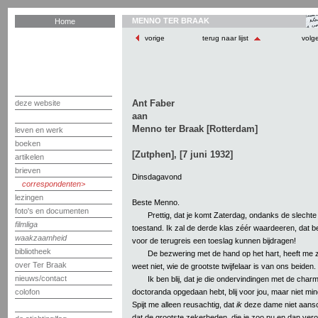
MENNO TER BRAAK
Home
vorige
terug naar lijst
volg
Ant Faber
deze website
aan
Menno ter Braak [Rotterdam]
leven en werk
boeken
[Zutphen], [7 juni 1932]
artikelen
brieven
Dinsdagavond
correspondenten
lezingen
Beste Menno.
foto's en documenten
Prettig, dat je komt Zaterdag, ondanks de slechte 
filmliga
toestand. Ik zal de derde klas zéér waardeeren, dat be
waakzaamheid
voor de terugreis een toeslag kunnen bijdragen!
bibliotheek
De bezwering met de hand op het hart, heeft me z
over Ter Braak
weet niet, wie de grootste twijfelaar is van ons beiden.
nieuws/contact
Ik ben blij, dat je die ondervindingen met de charm
doctoranda opgedaan hebt, blij voor jou, maar niet min
colofon
Spijt me alleen reusachtig, dat
ik
deze dame niet aans
dat de grootste zekerheden, die je zoo nu en dan vero