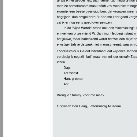
terwijl ik het gevoel heb, dat mannen zich altijd te kor
men ze opmerkzaam maakt tòch vrouwen niet te begrijp
eigenlijk een beetje overtuigd ben, dat vrouwen meer
begrijpen, dan omgekeerd. 'k Kan me zeer goed vergis
zal ik er nog eens goed over peinzen.
In de ‘Blijde Wereld’ stond ook een ‘bloemlezing’ u
en wel van onze vriend W. Banning. Het begin staat in
het jouwe, maar nadenkend wordt het wel een ‘tikje’ a
ernstiger
(als je de zaak niet in ernst neemt, waarom 
conclusies?) 'k Geloof inderdaad, dat wij teveel lachen
verdedig ik nog zijn kuif, maar met minder ernst!> Zat
lezen.
Dag!
Tot ziens!
Hart. groeten
Ant
Breng je ‘Dumay’ voor me mee?
Origineel: Den Haag, Letterkundig Museum