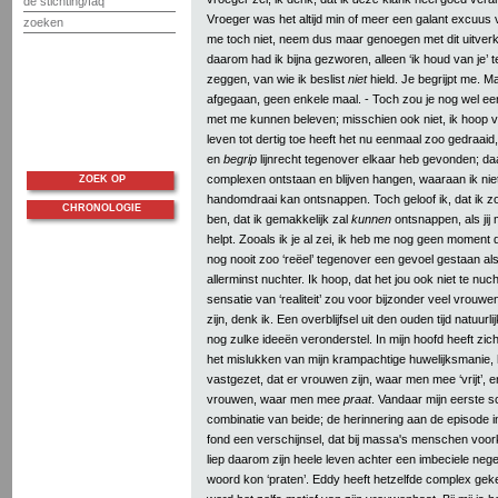
de stichting/faq
Vroeger was het altijd min of meer een galant excuus voo
zoeken
me toch niet, neem dus maar genoegen met dit uitverk
daarom had ik bijna gezworen, alleen ‘ik houd van je’ 
zeggen, van wie ik beslist
niet
hield. Je begrijpt me. Ma
afgegaan, geen enkele maal. - Toch zou je nog wel ee
met me kunnen beleven; misschien ook niet, ik hoop v
leven tot dertig toe heeft het nu eenmaal zoo gedraaid, 
en
begrip
lijnrecht tegenover elkaar heb gevonden; daa
complexen ontstaan en blijven hangen, waaraan ik niet
ZOEK OP
handomdraai kan ontsnappen. Toch geloof ik, dat ik 
CHRONOLOGIE
ben, dat ik gemakkelijk zal
kunnen
ontsnappen, als jij
helpt. Zooals ik je al zei, ik heb me nog geen moment
nog nooit zoo ‘reëel’ tegenover een gevoel gestaan als
allerminst nuchter. Ik hoop, dat het jou ook niet te nuc
sensatie van ‘realiteit’ zou voor bijzonder veel vrouw
zijn, denk ik. Een overblijfsel uit den ouden tijd natuurlij
nog zulke ideeën veronderstel. In mijn hoofd heeft zi
het mislukken van mijn krampachtige huwelijksmanie, 
vastgezet, dat er vrouwen zijn, waar men mee ‘vrijt’, 
vrouwen, waar men mee
praat
. Vandaar mijn eerste s
combinatie van beide; de herinnering aan de episode in 
fond een verschijnsel, dat bij massa's menschen voor
liep daarom zijn heele leven achter een imbeciele nege
woord kon ‘praten’. Eddy heeft hetzelfde complex geke