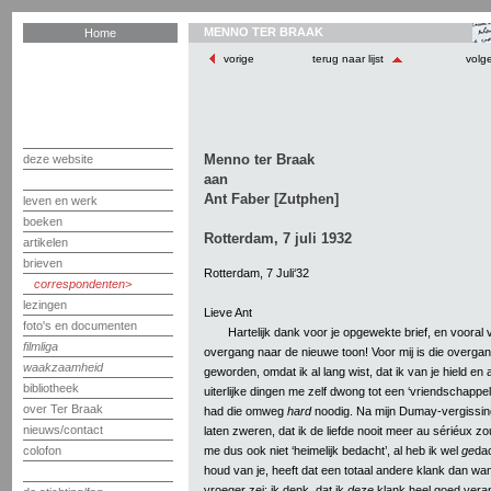
MENNO TER BRAAK
Home
vorige
terug naar lijst
volg
Menno ter Braak
deze website
aan
Ant Faber [Zutphen]
leven en werk
boeken
Rotterdam, 7 juli 1932
artikelen
brieven
Rotterdam, 7 Juli‘32
correspondenten
lezingen
Lieve Ant
foto's en documenten
Hartelijk dank voor je opgewekte brief, en vooral 
filmliga
overgang naar de nieuwe toon! Voor mij is die overga
waakzaamheid
geworden, omdat ik al lang wist, dat ik van je hield en a
bibliotheek
uiterlijke dingen me zelf dwong tot een ‘vriendschappeli
over Ter Braak
had die omweg
hard
noodig. Na mijn Dumay-vergissing,
nieuws/contact
laten zweren, dat ik de liefde nooit meer au sériéux z
me dus ook niet ‘heimelijk bedacht’, al heb ik wel
ge
dac
colofon
houd van je, heeft dat een totaal andere klank dan wan
vroeger zei; ik denk, dat ik
deze
klank heel goed vera