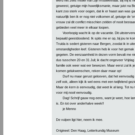
werd het zelfs motief van zijn vrouwenhaat. Bij mij is h
geweest, getuige mijn huwelijksmanie, maar juist na Ber
kant zoo sterk voor oogen, dat ik er haast aan was g
natuurlijk ben ik er nog niet volkomen af, getuige de ‘
vrouw zal dit conflict misschien zelden of nooit besta
gebieden veel meer in elkaar loopen.
Voorloopig wacht ik op de vacantie. Dit uitsterven
bepaald geestdoodend. Ik spits me er op, bij jou te ko
Truida is sedert gisteren naar Bergen, zoodat ik in uite
omstandigheden leef. Gisteren heb ik voor het gemak 
gegeten. De eenzaamheid in dezen vorm bevalt me nie
dus tusschen 20 en 31 Juli; ik dacht ongeveer Vrijdag
familie ook weer wat eer bewezen. Maar eerst zal ik j
komen gelukwenschen, reken daar maar op!
Durf nu maar gerust gelooven, dat het eenvoudig i
zelf ook, alleen kijk ik wel eens met een twijfelend gez
Maar de
kern is
eenvoudig, dat weet ik al lang. Tot nu
voor mij
nooit
eenvoudig.
Dag! Schrijf gauw nog eens, want je weet, hoe lam
is. En tot over anderhalve week!!
je Menno
De vulpen ligt hier, neem ik mee.
Origineel: Den Haag, Letterkundig Museum