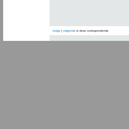
vorige
|
volgende
in
deze
correspondentie