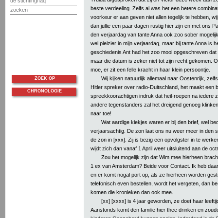
de stichting/faq
beste verdeeling. Zelfs al was het een betere combinat
zoeken
voorkeur er aan geven niet allen tegelijk te hebben, w
dan jullie een paar dagen rustig hier zijn en met ons 
den verjaardag van tante Anna ook zoo sober mogelijk
wel pleizier in mijn verjaardag, maar bij tante Anna is 
geschiedenis Ant had het zoo mooi opgeschreven dat 
maar die datum is zeker niet tot zijn recht gekomen. O
moe, er zit een felle kracht in haar klein persoontje.
Wij kijken natuurlijk allemaal naar Oostenrijk, zelf
ZOEK OP
Hitler spreker over radio-Duitschland, het maakt een b
CHRONOLOGIE
spreekkoorachtigen indruk dat heil-roepen na iedere 
andere tegenstanders zal het dreigend genoeg klinken
naar toe!
Wat aardige kiekjes waren er bij den brief, wel bedan
verjaarsachtig. De zon laat ons nu weer meer in den s
de zon in [xxx]. Zij is bezig een opvolgster in te wer
wijdt zich dan vanaf 1 April weer uitsluitend aan de oct
Zou het mogelijk zijn dat Wim mee hierheen brach
1 ex van Amsterdam? Beide voor Contact. Ik heb da
en er komt nogal port op, als ze hierheen worden ges
telefonisch even bestellen, wordt het vergeten, dan bes
komen die kronieken dan ook mee.
[xx] [xxxx] is 4 jaar geworden, ze doet haar leeft
Aanstonds komt den familie hier thee drinken en zoud