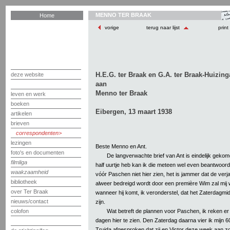
MENNO TER BRAAK
Home
vorige
terug naar lijst
print
H.E.G. ter Braak en G.A. ter Braak-Huizing
deze website
aan
Menno ter Braak
leven en werk
boeken
Eibergen, 13 maart 1938
artikelen
brieven
correspondenten
lezingen
Beste Menno en Ant.
foto's en documenten
De langverwachte brief van Ant is eindelijk gekome
filmliga
half uurtje heb kan ik die meteen wel even beantwoorden.
waakzaamheid
vóór Paschen niet hier zien, het is jammer dat de ver
bibliotheek
alweer bedreigd wordt door een première Wim zal mij 
over Ter Braak
wanneer hij komt, ik veronderstel, dat het Zaterdagmi
nieuws/contact
zijn.
Wat betreft de plannen voor Paschen, ik reken er 
colofon
dagen hier te zien. Den Zaterdag daarna vier ik mijn 
Truida afgesproken dat zij en Victor deze week aan zo