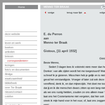
MENNO TER BRAAK
Home
vorige
terug naar lijst
volg
E. du Perron
deze website
aan
Menno ter Braak
leven en werk
boeken
Gistoux, [11 april 1932]
artikelen
brieven
Gist
correspondenten
Beste Menno,
lezingen
Sedert 3 dagen lees ik volstrekt
niets
meer dan he
foto's en documenten
Donker: van alle zijden wordt het me toegestuurd! Wat
filmliga
schreef ik je gisteren. Misschien heb je gelijk en is nie
waakzaamheid
geval het verstandigste. Vroeger of later zal ook dez
bibliotheek
vereffend, denk ik, en dan mijnerzijds. Het doet me toc
over Ter Braak
dat jij en ik die menschen dwars zitten op een lang-ni
nieuws/contact
als we ons rustig hielden, zouden ze ons alleen maar 
laat ons het Costerianisme niet vergeten, dat hier
ook
colofon
steek ik mijn hand voor in het vuur, of, laat ons zegge
pink!