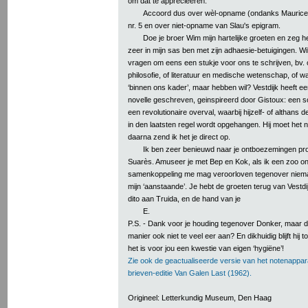
om dat te apprecieeren.
Accoord dus over wèl-opname (ondanks Mauric
nr. 5 en over niet-opname van Slau's epigram.
Doe je broer Wim mijn hartelijke groeten en zeg hem
zeer in mijn sas ben met zijn adhaesie-betuigingen. Wil
vragen om eens een stukje voor ons te schrijven, bv. o
philosofie, of literatuur en medische wetenschap, of wa
‘binnen ons kader’, maar hebben wil? Vestdijk heeft ee
novelle geschreven, geinspireerd door Gistoux: een 
een revolutionaire overval, waarbij hijzelf- of althans 
in den laatsten regel wordt opgehangen. Hij moet het 
daarna zend ik het je direct op.
Ik ben zeer benieuwd naar je ontboezemingen pro
Suarès. Amuseer je met Bep en Kok, als ik een zoo o
samenkoppeling me mag veroorloven tegenover niem
mijn ‘aanstaande’. Je hebt de groeten terug van Vestdi
dito aan Truida, en de hand van je
E.
P.S. - Dank voor je houding tegenover Donker, maar 
manier ook niet te veel eer aan? En dikhuidig blijft hij to
het is voor jou een kwestie van eigen ‘hygiëne’!
Zie ook de geactualiseerde versie van het notenappar
brieven-editie Van Galen Last (1962).
Origineel: Letterkundig Museum, Den Haag