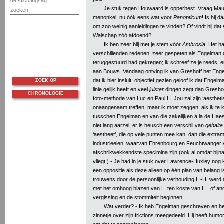
de stichting/faq
Je stuk tegen Houwaard is opperbest. Vraag Maur
zoeken
menonkel, nu óók eens wat voor
Panopticum
! Is hij d
om zoo weinig aanleidingen te vinden? Of vindt hij dat 
Walschap zóó afdoend?
Ik ben zeer blij met je stem vóór
Ambrosia
. Het h
verschillenden redenen, zeer gespeten als Engelman 
teruggestuurd had gekregen; ik schreef ze je reeds, e
aan Bouws. Vandaag ontving ik van Greshoff het Eng
dat ik hier insluit; objectief gezien geloof ik dat Engel
ZOEK OP
linie gelijk heeft en veel
juister
dingen zegt dan Greshof
CHRONOLOGIE
foto-methode van Luc en Paul H. Jou zal zijn ‘aestheti
onaangenaam treffen, maar ik moet zeggen: als ik te 
tusschen Engelman en van die zakelijken à la de Haes
niet lang aarzel, er is heusch een verschil van
gehalte
‘aestheet’, die op vele punten mee kan, dan die extra
industrieelen, waarvan Ehrenbourg en Feuchtwanger v
afschrikwekkendste specimina zijn (ook al omdat bijna
vliegt.) - Je had in je stuk over Lawrence-Huxley nog
een oppositie als deze alleen op één plan van belang i
trouwens door de persoonlijke verhouding L.-H. werd
met het omhoog blazen van L. ten koste van H., of a
vergissing en de stommiteit beginnen.
Wat verder? - Ik heb Engelman geschreven en h
zinnetje over zijn frictions meegedeeld. Hij heeft humo