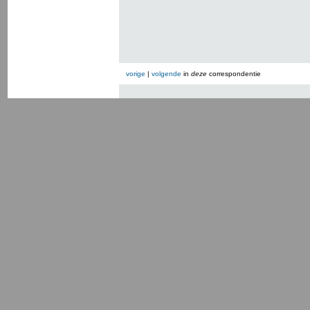
vorige
|
volgende
in
deze
correspondentie