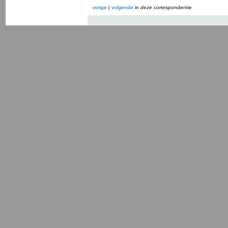
vorige
|
volgende
in
deze
correspondentie