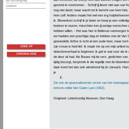
de stichting/faq
gezend te voorkomen. - Schrijf jij liever niet aan van K
zoeken
nog niet deed; maar wacht tot ik bericht van hem heb,
hem zelf. Anders maakt het wel een erg hulpbehoeven
ik. Binnenkort schrijf ik je beter en hoop je een volledige
boeken te sturen; misschien ken jij eenige menschen 
hebben willen. - Het was hier in Bellevue vanmorgen he
we hadden een prachtige dag en hebben met de Van 
gewandeld. Arthur is echt al een oude heer, maar toch
zijn vrouw is heel lief. Ik maak me op om mijn artikel o
ZOEK OP
detectiveverhaal te beginnen; ik gaf er wat voor als ik
CHRONOLOGIE
de deur uit had. Als Bouws mij de verz. gedichten va
tijdig bezorgt, bespreek ik die tegelijk met de bloemle
daar komt het dan ook uitstekend bij (in Januari). Har
je
E.
Zie ook de geactualiseerde versie van het notenappar
brieven-editie Van Galen Last (1962).
Origineel: Letterkundig Museum, Den Haag