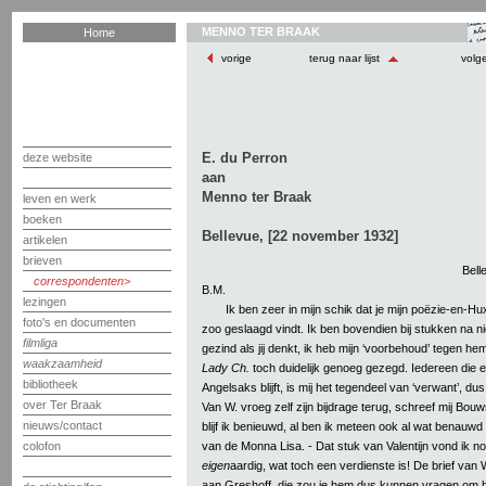
MENNO TER BRAAK
Home
vorige
terug naar lijst
volg
E. du Perron
deze website
aan
Menno ter Braak
leven en werk
boeken
Bellevue, [22 november 1932]
artikelen
brieven
Bell
correspondenten
B.M.
lezingen
Ik ben zeer in mijn schik dat je mijn poëzie-en-Hu
foto's en documenten
zoo geslaagd vindt. Ik ben bovendien bij stukken na n
filmliga
gezind als jij denkt, ik heb mijn ‘voorbehoud’ tegen hem
waakzaamheid
Lady Ch.
toch duidelijk genoeg gezegd. Iedereen die 
bibliotheek
Angelsaks blijft, is mij het tegendeel van ‘verwant’, d
over Ter Braak
Van W. vroeg zelf zijn bijdrage terug, schreef mij Bo
nieuws/contact
blijf ik benieuwd, al ben ik meteen ook al wat benauwd
van de Monna Lisa. - Dat stuk van Valentijn vond ik no
colofon
eigen
aardig, wat toch een verdienste is! De brief van
aan Greshoff, die zou je hem dus kunnen vragen om