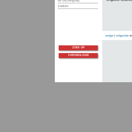
de stichting/faq
zoeken
vorige
|
volgende
i
ZOEK OP
CHRONOLOGIE