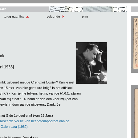
AAK
terug naar lijst
volgende
print
aak
ri 1933]
enlijk gebeurd met de
Uren met Coster
? Kan je niet
n 15 exx. van hier gestuurd krijg? Is het officieel
an K.? - Kan je me telkens het nr. van de
N.R.C.
sturen
van mij staat? - ik houd er dan een voor mij (dat van
bewijsnr. door aan de uitgevers. Dank. Je
et Gide 1e deel erin! (van 29 Jan.)
aliseerde versie van het notenapparaat van de
n Galen Last (1962).
rkundig Museum, Den Haag