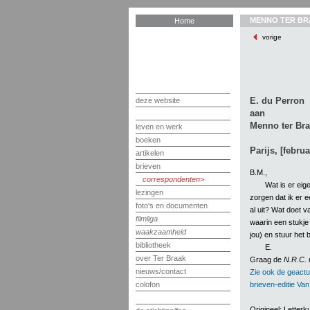
MENNO TER BR
Home
vorige
E. du Perron
deze website
aan
Menno ter Br
leven en werk
boeken
Parijs, [februa
artikelen
brieven
B.M.,
correspondenten
Wat is er eig
lezingen
zorgen dat ik er ee
foto's en documenten
al uit? Wat doet v
filmliga
waarin een stukje 
waakzaamheid
jou) en stuur het 
bibliotheek
E.
over Ter Braak
Graag de
N.R.C.
m
nieuws/contact
Zie ook de geactu
brieven-editie Va
colofon
Origineel: Lette