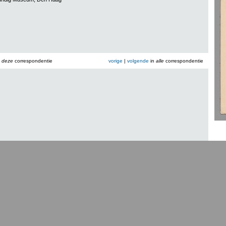
n
deze
correspondentie
vorige
|
volgende
in
alle
correspondentie