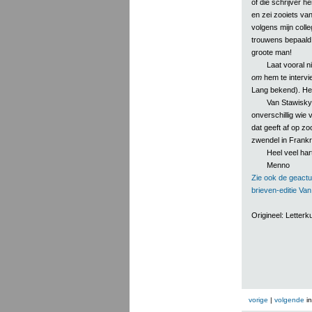
of die schrijver h
en zei zooiets van
volgens mijn colle
trouwens bepaald
groote man!
Laat vooral n
om
hem te intervi
Lang bekend). Het 
Van Stawisky
onverschillig wie
dat geeft af op zo
zwendel in Frankri
Heel veel har
Menno
Zie ook de geactu
brieven-editie Va
Origineel: Lette
vorige
|
volgende
i