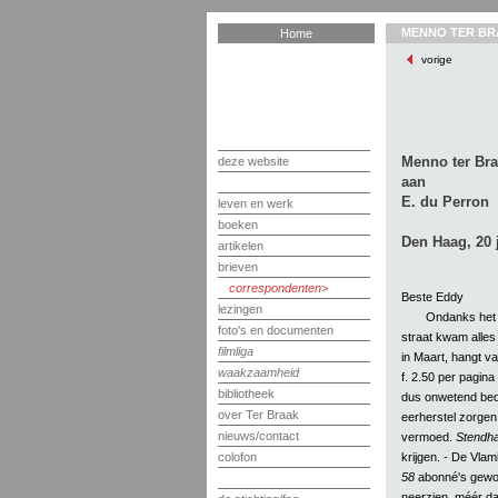
MENNO TER BR
Home
vorige
Menno ter Br
deze website
aan
E. du Perron
leven en werk
boeken
Den Haag, 20 
artikelen
brieven
correspondenten
Beste Eddy
lezingen
Ondanks het 
foto's en documenten
straat kwam alles 
filmliga
in Maart, hangt va
waakzaamheid
f. 2.50 per pagina 
bibliotheek
dus onwetend bedu
over Ter Braak
eerherstel zorgen.
nieuws/contact
vermoed.
Stendha
krijgen. - De Vla
colofon
58
abonné's gewon
neerzien, méér da