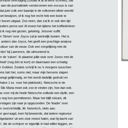
urvaste
overtuiging (zooals ik je al eens schreef), dat
e aan-de-journalistiek-verdorvenen een
excuus
is van
 dat
juist
zulk een baantje in de volkomen
idiote
wereld
et bewijzen, of ik nog het recht heb een boek te
r boven uitgaat. Zoo neen, dan zal ik er ook den tijd
 anders perse
wel
. Al moest het tijdens het koffiedrinken
b ik nog niet gezien, gelukkig. Jessner suffit.
 ‘Simon’ over Joyce zal je werkelijk boeien. Het is
es anders dan Joyce, het geeft een prachtige analyse
cultuur van de eeuw. Ook een vergelijking met de
en’ bij Lawrence, die uitmuntend is.
 de ‘zaken’. Ik plaatste jullie stuk over Jooss met de
heid’ (nog één te kort) en daarnaast een schattig
r Goldoni. Zooiets schrijf ik nu 's morgens tusschen
ms lukt het, soms niet; maar mijn hersens slapen
eegt gelijkmatig, en het wordt dadelijk gedrukt en
lve 1 ex. voor het plakboek). Nietzsche in de
ils Maria moet ook zoo te vinden zijn, hoe dan ook.
as voor mij de heele Nietzsche-solitude een
idylle
, een
ch
nog
kon permitteeren. Maar het blijft riskant, dit
rslagen zijn naar je opgezonden. De ‘leader’ over
 overzichtelijk, litt. historisch, niets aan.
r gevraagd, toen hij beweerde, dat iedere regisseur
gedanke’ uit een stuk moest halen, wat hij dacht van
’, die de
schrijver
er eigenlijk in had willen leggen, en