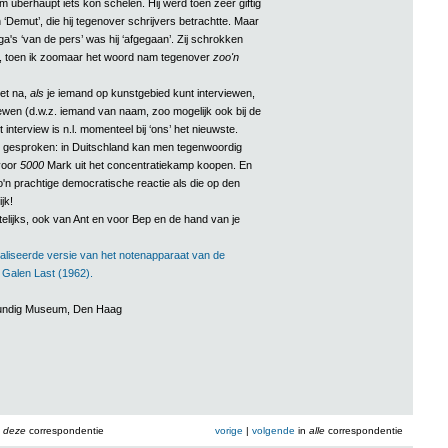
em überhaupt iets kon schelen. Hij werd toen zeer giftig
 ‘Demut’, die hij tegenover schrijvers betrachtte. Maar
ga's ‘van de pers’ was hij ‘afgegaan’. Zij schrokken
, toen ik zoomaar het woord nam tegenover
zoo'n
iet na,
als
je iemand op kunstgebied kunt interviewen,
ewen (d.w.z. iemand van naam, zoo mogelijk ook bij de
interview is n.l. momenteel bij ‘ons’ het nieuwste.
 gesproken: in Duitschland kan men tegenwoordig
 voor
5000
Mark uit het concentratiekamp koopen. En
o'n prachtige democratische reactie als die op den
jk!
telijks, ook van Ant en voor Bep en de hand van je
aliseerde versie van het notenapparaat van de
n Galen Last (1962).
rkundig Museum, Den Haag
n
deze
correspondentie
vorige
|
volgende
in
alle
correspondentie