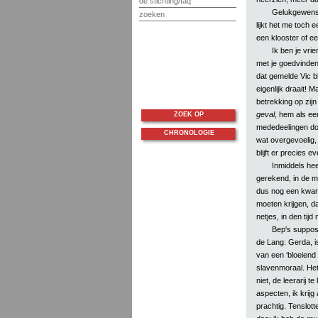
de stichting/faq
Gelukgewensc
zoeken
lijkt het me toch e
een klooster of e
Ik ben je vri
met je goedvinden,
dat gemelde Vic 
eigenlijk draait! 
betrekking op zijn 
geval
, hem als e
ZOEK OP
mededeelingen doo
CHRONOLOGIE
wat overgevoelig,
blijft er precies e
Inmiddels hee
gerekend, in de m
dus nog een kwart
moeten krijgen, dan
netjes, in den tijd
Bep's supposi
de Lang: Gerda, is 
van een ‘bloeiend 
slavenmoraal. Het
niet, de leerarij t
aspecten, ik krijg 
prachtig. Tenslot