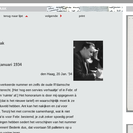
AAK
terug naar lijst
volgende
print
aak
januari 1934
den Haag, 20 Jan. '34
verkeerde nummer en zelfs de oude R'damsche
terecht. [Het ‘nog een servies verhaaltje’ of in Febr. of
n ‘ruimte’ af.] Het honorarium is door mij opgegeven à
(dat is het nieuwe tarief) en waarschijnlijk moet ik ze
veld hebben. Ant kan het nakijken en zal voor
 Tenzij het met correctie samenhangt, wat ik niet
l
is voor Febr. bestemd; je zult zeker spoedig proef
mingen hebben sedert het verschijnen van het nummer
nen! Bedenk dus, dat voortaan 58 pallieters op u
n vorige jaren.