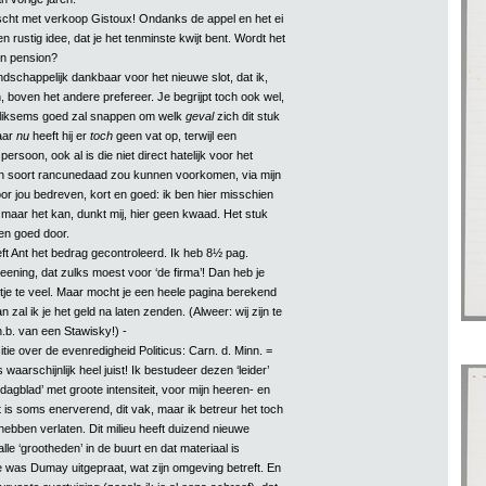
ht met verkoop Gistoux! Ondanks de appel en het ei
en rustig idee, dat je het tenminste kwijt bent. Wordt het
en pension?
endschappelijk dankbaar voor het nieuwe slot, dat ik,
 boven het andere prefereer. Je begrijpt toch ook wel,
bliksems goed zal snappen om welk
geval
zich dit stuk
Maar
nu
heeft hij er
toch
geen vat op, terwijl een
persoon, ook al is die niet direct hatelijk voor het
en soort rancunedaad zou kunnen voorkomen, via mijn
r jou bedreven, kort en goed: ik ben hier misschien
 maar het kan, dunkt mij, hier geen kwaad. Het stuk
ven goed door.
ft Ant het bedrag gecontroleerd. Ik heb 8½ pag.
eening, dat zulks moest voor ‘de firma’! Dan heb je
je te veel. Maar mocht je een heele pagina berekend
 zal ik je het geld na laten zenden. (Alweer: wij zijn te
 n.b. van een Stawisky!) -
tie over de evenredigheid Politicus: Carn. d. Minn. =
waarschijnlijk heel juist! Ik bestudeer dezen ‘leider’
dagblad’ met groote intensiteit, voor mijn heeren- en
 is soms enerverend, dit vak, maar ik betreur het toch
e hebben verlaten. Dit milieu heeft duizend nieuwe
alle ‘grootheden’ in de buurt en dat materiaal is
te was Dumay uitgepraat, wat zijn omgeving betreft. En