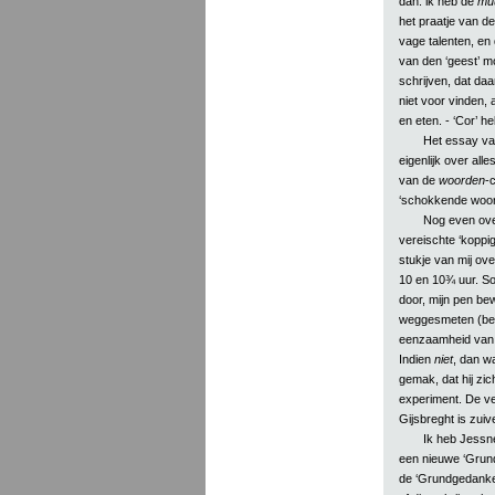
dan: ik heb de
mu
het praatje van d
vage talenten, en
van den ‘geest’ mo
schrijven, dat daa
niet voor vinden,
en eten. - ‘Cor’ he
Het essay van
eigenlijk over all
van de
woorden
-
‘schokkende woord
Nog even over
vereischte ‘koppig
stukje van mij ove
10 en 10¾ uur. So
door, mijn pen bew
weggesmeten (beha
eenzaamheid van S
Indien
niet
, dan w
gemak, dat hij zi
experiment. De ve
Gijsbreght is zuiver
Ik heb Jessne
een nieuwe ‘Grund
de ‘Grundgedanke