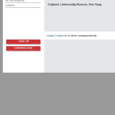
de stichting/faq
Origineel: Letterkundig Museum, Den Haag
zoeken
vorige
|
volgende
in
deze
correspondentie
ZOEK OP
CHRONOLOGIE