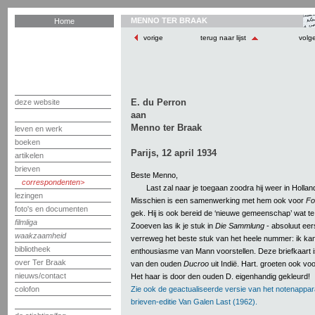
MENNO TER BRAAK
Home
vorige
terug naar lijst
volg
E. du Perron
deze website
aan
Menno ter Braak
leven en werk
boeken
Parijs, 12 april 1934
artikelen
brieven
Beste Menno,
correspondenten
Last zal naar je toegaan zoodra hij weer in Holland
lezingen
Misschien is een samenwerking met hem ook voor
Fo
foto's en documenten
gek. Hij is ook bereid de ‘nieuwe gemeenschap’ wat te 
filmliga
Zooeven las ik je stuk in
Die Sammlung
- absoluut eer
waakzaamheid
verreweg het beste stuk van het heele nummer: ik ka
bibliotheek
enthousiasme van Mann voorstellen. Deze briefkaart is 
over Ter Braak
van den ouden
Ducroo
uit Indië. Hart. groeten ook voo
nieuws/contact
Het haar is door den ouden D. eigenhandig gekleurd!
Zie ook de geactualiseerde versie van het notenappar
colofon
brieven-editie Van Galen Last (1962).