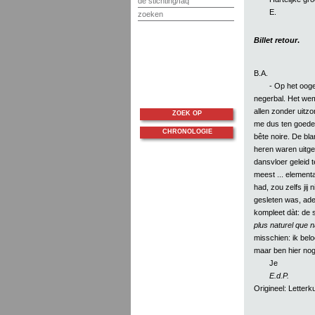
de stichting/faq
E.
zoeken
Billet retour
.
B.A.
- Op het ooge
negerbal. Het weme
allen zonder uitz
ZOEK OP
me dus ten goede a
CHRONOLOGIE
bête noire. De bl
heren waren uitge
dansvloer geleid t
meest ... elementai
had, zou zelfs jij
gesleten was, ade
kompleet dàt: de s
plus naturel que n
misschien: ik belo
maar ben hier no
Je
E.d.P.
Origineel: Lette