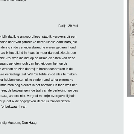
Parijs, 29 Mei.
nblik dat ik je antwoord lees, stap ik kersvers uit een
lde daar van pittoreske heren uit alle Zanzibars, die
ondering in de verleidersbranche waren gegaan; houd
ls ik het cliché-in-kwestie meer dan ooit zie als een
anke vrouwen die niet op de ultime diensten van deze
gaan, genoten toch van het feit door hen op de
e worden en zich daarbij te horen toespreken in de
re verleidingstaal. Wat ‘de liefde’ in dit alles te maken
 niet hebben weten uit te vinden: zodra het pittoreske
mde men nog slechts in het abattoir. En toch was het
feer, de bewegingen, de taal van de verleiding,
un peu
ature
, anders niet. Vergeef me mijn overgevoeligheid
of je dat ik de opgegeven literatuur zal overlezen,
g ‘onbekwaam’ van.
rkundig Museum, Den Haag