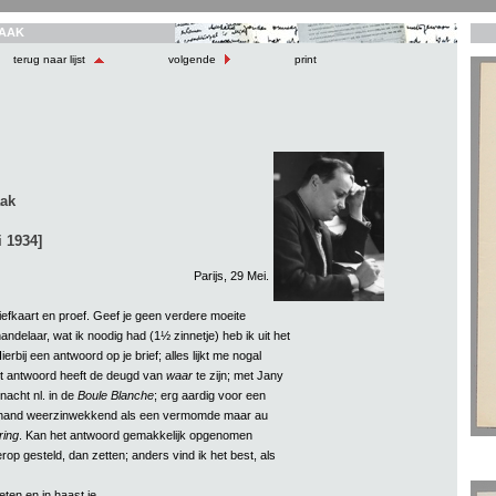
AAK
terug naar lijst
volgende
print
aak
i 1934]
Parijs, 29 Mei.
efkaart en proef. Geef je geen verdere moeite
ndelaar, wat ik noodig had (1½ zinnetje) heb ik uit het
erbij een antwoord op je brief; alles lijkt me nogal
 antwoord heeft de deugd van
waar
te zijn; met Jany
nacht nl. in de
Boule Blanche
; erg aardig voor een
rhand weerzinwekkend als een vermomde maar au
ring
. Kan het antwoord gemakkelijk opgenomen
rop gesteld, dan zetten; anders vind ik het best, als
eten en in haast je