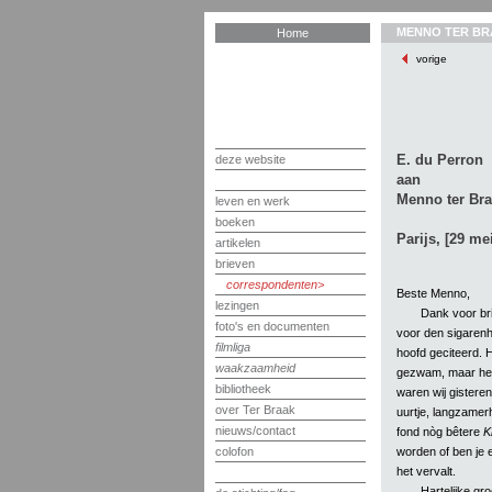
MENNO TER BR
Home
vorige
E. du Perron
deze website
aan
Menno ter Br
leven en werk
boeken
Parijs, [29 me
artikelen
brieven
correspondenten
Beste Menno,
lezingen
Dank voor bri
foto's en documenten
voor den sigarenha
filmliga
hoofd geciteerd. Hi
waakzaamheid
gezwam, maar het
bibliotheek
waren wij gisteren
over Ter Braak
uurtje, langzame
nieuws/contact
fond nòg bêtere
K
worden of ben je e
colofon
het vervalt.
Hartelijke gro