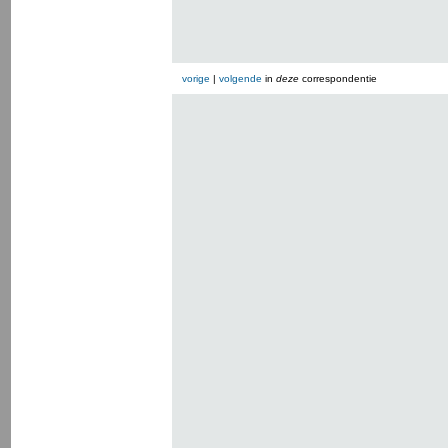
vorige
|
volgende
in
deze
correspondentie