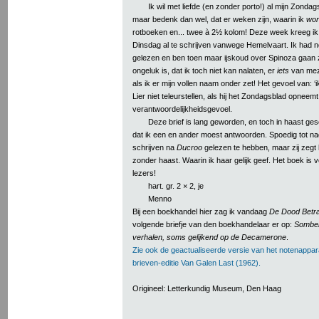
Ik wil met liefde (en zonder porto!) al mijn Zonda
maar bedenk dan wel, dat er weken zijn, waarin ik
wor
rotboeken en... twee à 2½ kolom! Deze week kreeg ik
Dinsdag al te schrijven vanwege Hemelvaart. Ik had 
gelezen en ben toen maar ijskoud over Spinoza gaa
ongeluk is, dat ik toch niet kan nalaten, er
iets
van meze
als ik er mijn vollen naam onder zet! Het gevoel van: 
Lier niet teleurstellen, als hij het Zondagsblad opneemt
verantwoordelijkheidsgevoel.
Deze brief is lang geworden, en toch in haast ge
dat ik een en ander moest antwoorden. Spoedig tot nade
schrijven na
Ducroo
gelezen te hebben, maar zij zegt h
zonder haast. Waarin ik haar gelijk geef. Het boek is
lezers!
hart. gr. 2 × 2, je
Menno
Bij een boekhandel hier zag ik vandaag
De Dood Betr
volgende briefje van den boekhandelaar er op:
Somber
verhalen, soms gelijkend op de Decamerone
.
Zie ook de geactualiseerde versie van het notenappar
brieven-editie Van Galen Last (1962).
Origineel: Letterkundig Museum, Den Haag