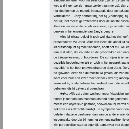
aangelegenheden voor mij belangrijk zijn (en ze zijn he
wel, al dringen ze zich maar zelden aan me op), dan zo
het idee komen de materie in quaestie door een
discu
verhelderen. - Jany schreef mij, dat hij (voorloopig, hi
niet uit) het meest getroffen was door de laatste aline
Meudon
; en als je die regels overleest, zijn ze inderd
denken in het ensemble van Jany's oeuvre!
Alles bij elkaar geloof ik toch wel, dat het zin heef
presenteeren via Jane. Voor den lezer, die absoluut ni
lezersstandpunt hij moet innemen, heeft het m.i. wel 
aan te duiden, dat èn Indië èn de gesprekken een on
de
intieme
lezeres, of hoorderes. De schrijver is iema
dezelfde bedoeling vertelt en zich in het gesprek laat 
dezelfde’ is het best te symboliseeren door Jane. De vr
de ‘gewone’ lezer zich de moeite wil geven, die van h
want voor zulk een lezer moet dit boek wel erg moeilijk z
vermoed ik, omdat telkens het verhaal van Indië word
debatten, die hij zeker zal overslaan.
Arthur Hille
zal zeker wel het meest ‘klassieke’ port
omdat je tot hem den meesten afstand hebt genomen, i
meest een objectieve gestalte, hoewel ook hij vertelt e
zekeren zin zelf rechtvaardigt. Je sympathie voor den
beletten, dat je je veel meer dan van de andere vriend
losgemaakt, doordat bij hem het element intelligentie g
zijn persoonlijke waarde eigenlijk samenvalt met datg