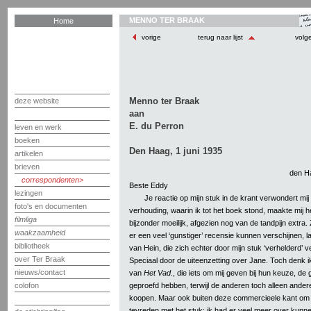
MENNO TER BRAAK
Home
vorige
terug naar lijst
volg
Menno ter Braak
deze website
aan
E. du Perron
leven en werk
boeken
Den Haag, 1 juni 1935
artikelen
brieven
den Ha
correspondenten
Beste Eddy
lezingen
Je reactie op mijn stuk in de krant verwondert mij
foto's en documenten
verhouding, waarin ik tot het boek stond, maakte mij h
filmliga
bijzonder moeilijk, afgezien nog van de tandpijn extra. 
waakzaamheid
er een veel ‘gunstiger’ recensie kunnen verschijnen, 
bibliotheek
van Hein, die zich echter door mijn stuk ‘verhelderd’ v
over Ter Braak
Speciaal door de uiteenzetting over Jane. Toch denk ik
nieuws/contact
van
Het Vad.
, die iets om mij geven bij hun keuze, de
geproefd hebben, terwijl de anderen toch alleen ande
colofon
koopen. Maar ook buiten deze commercieele kant om b
tevreden met het stuk; ik had er veel meer over kun