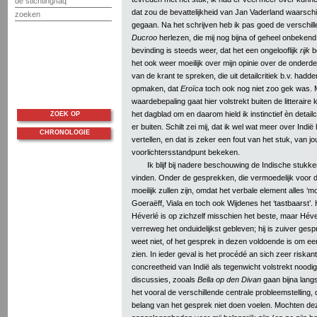
de stichting/faq
dat zou de bevattelijkheid van Jan Vaderland waarschijn
zoeken
gegaan. Na het schrijven heb ik pas goed de verschill
Ducroo
herlezen, die mij nog bijna of geheel onbekend
bevinding is steeds weer, dat het een ongelooflijk
rijk
b
het ook weer moeilijk over mijn opinie over de onderde
van de krant te spreken, die uit detailcritiek b.v. had
opmaken, dat
Eroïca
toch ook nog niet zoo gek was. Mi
waardebepaling gaat hier volstrekt buiten de litteraire
het dagblad om en daarom hield ik instinctief èn detailcr
ZOEK OP
er buiten. Schilt zei mij, dat ik wel wat meer over Indi
CHRONOLOGIE
vertellen, en dat is zeker een fout van het stuk, van jo
voorlichtersstandpunt bekeken.
Ik blijf bij nadere beschouwing de Indische stukke
vinden. Onder de gesprekken, die vermoedelijk voor 
moeilijk zullen zijn, omdat het verbale element alles ‘mo
Goeraëff, Viala en toch ook Wijdenes het ‘tastbaarst’
Héverlé is op zichzelf misschien het beste, maar Héver
verreweg het onduidelijkst gebleven; hij is zuiver ges
weet niet, of het gesprek in dezen voldoende is om ee
zien. In ieder geval is het procédé an sich zeer riskan
concreetheid van Indië als tegenwicht volstrekt nood
discussies, zooals
Bella op den Divan
gaan bijna langs
het vooral de verschillende centrale probleemstelling, d
belang van het gesprek niet doen voelen. Mochten de