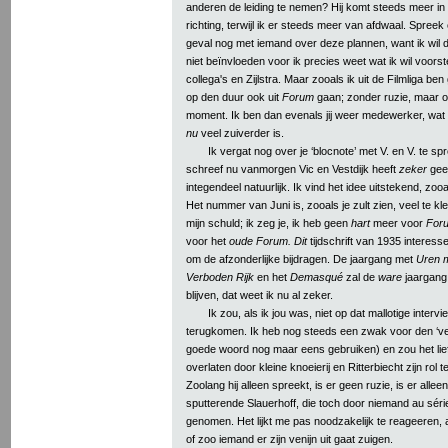
anderen de leiding te nemen? Hij komt steeds meer in d
richting, terwijl ik er steeds meer van afdwaal. Spreek o
geval nog met iemand over deze plannen, want ik wil 
niet beïnvloeden voor ik precies weet wat ik wil voorst
collega's en Zijlstra. Maar zooals ik uit de Filmliga be
op den duur ook uit
Forum
gaan; zonder ruzie, maar op
moment. Ik ben dan evenals jij weer medewerker, wat 
nu
veel zuiverder is.
Ik vergat nog over je ‘blocnote’ met V. en V. te sp
schreef nu vanmorgen Vic en Vestdijk heeft
zeker
gee
integendeel natuurlijk. Ik vind het idee uitstekend, zooal
Het nummer van Juni is, zooals je zult zien, veel te kl
mijn schuld; ik zeg je, ik heb geen
hart
meer voor
For
voor het
oude Forum. Dit
tijdschrift van 1935 interess
om de afzonderlijke bijdragen. De jaargang met
Uren m
Verboden Rijk
en het
Demasqué
zal de
ware
jaargang 
blijven, dat weet ik nu al zeker.
Ik zou, als ik jou was, niet op dat mallotige interv
terugkomen. Ik heb nog steeds een zwak voor den ‘ven
goede woord nog maar eens gebruiken) en zou het lie
overlaten door kleine knoeierij en Ritterbiecht zijn rol 
Zoolang hij alleen spreekt, is er geen ruzie, is er alle
sputterende Slauerhoff, die toch door niemand au sér
genomen. Het lijkt me pas noodzakelijk te reageeren, a
of zoo iemand er zijn venijn uit gaat zuigen.