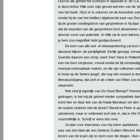
Ducroo
als geheel het scherpst in oppositie is: de S.A
is deze Arthur Hille voor mijn gevoel wel een van de ‘pi
van het boek. Hij is er in zekeren zin de levendste sa
omdat hij de van het intellect afgekeerde kant van
Duc
bij de groote voedingsbron van gesprekken is hij daar
dat de woorden van die gesprekken toch afstammen 
directer vorm van polemiek. In Hille zie ik toch telkens 
je hem zoo magnifiek hebt geobjectiveerd.
De kern van alle wel- of nietwaardeering zal toch i
absoluut blijven: de partijdigheid. Eerlijk gezegd, verw
Querido daarom een strop, want ‘men’ kiest in Holland d
kan me best vergissen, vooral omdat de bij-omstand
meestal verkoopbaar maken, en die zijn volkomen on
ik hoop op de ‘betere jeugd’, die nog niet verpest is do
litteratuurdogma, dat zich in de critiek van Ritter zo
uitspreekt.
Wat vind jij eigenlijk van
De Dood Betrapt
? Hoewel
gedragen, is het mij
als geheel
minder sympathiek da
komt hier en daar iets van de fraaie litteratuur om den 
de oudste stukken niet de beste?
Barioli en Peter
is qu
uitstekend, maar er ontbreekt toch iets in, dat in
Het V
voortreffelijk is. Schrijf er eens iets over.
Je plan voor interviews zou mij zeker aanlokken, 
was van een blad als een (betere)
Gulden Winckel
. M
lezers van de krant zijn te stom voor die dingen. Voor