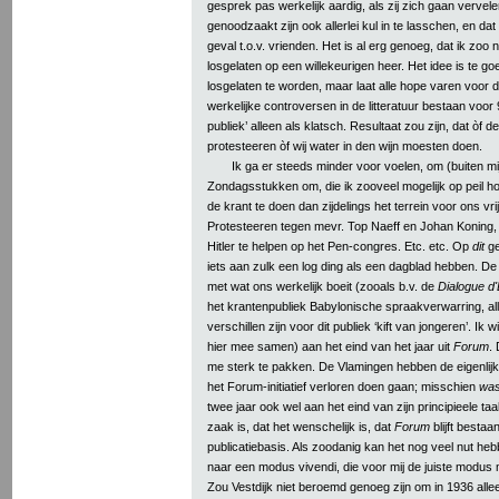
gesprek pas werkelijk aardig, als zij zich gaan vervele
genoodzaakt zijn ook allerlei kul in te lasschen, en dat 
geval t.o.v. vrienden. Het is al erg genoeg, dat ik zoo
losgelaten op een willekeurigen heer. Het idee is te 
losgelaten te worden, maar laat alle hope varen voor 
werkelijke controversen in de litteratuur bestaan voo
publiek’ alleen als klatsch. Resultaat zou zijn, dat òf 
protesteeren òf wij water in den wijn moesten doen.
Ik ga er steeds minder voor voelen, om (buiten mi
Zondagsstukken om, die ik zooveel mogelijk op peil ho
de krant te doen dan zijdelings het terrein voor ons vr
Protesteeren tegen mevr. Top Naeff en Johan Koning,
Hitler te helpen op het Pen-congres. Etc. etc. Op
dit
ge
iets aan zulk een log ding als een dagblad hebben. D
met wat ons werkelijk boeit (zooals b.v. de
Dialogue d'
het krantenpubliek Babylonische spraakverwarring, all
verschillen zijn voor dit publiek ‘kift van jongeren’. Ik w
hier mee samen) aan het eind van het jaar uit
Forum
.
me sterk te pakken. De Vlamingen hebben de eigenlij
het Forum-initiatief verloren doen gaan; misschien
wa
twee jaar ook wel aan het eind van zijn principieele t
zaak is, dat het wenschelijk is, dat
Forum
blijft bestaa
publicatiebasis. Als zoodanig kan het nog veel nut he
naar een modus vivendi, die voor mij de juiste modus m
Zou Vestdijk niet beroemd genoeg zijn om in 1936 allee