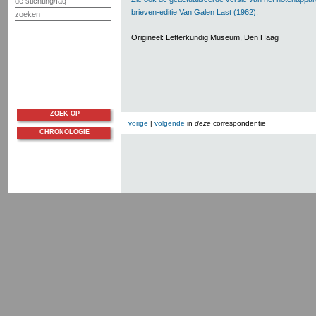
de stichting/faq
brieven-editie Van Galen Last (1962).
zoeken
Origineel: Letterkundig Museum, Den Haag
ZOEK OP
vorige
|
volgende
in
deze
correspondentie
CHRONOLOGIE