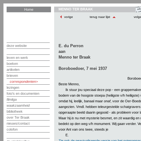
MENNO TER BRAAK
Home
vorige
terug naar lijst
volg
E. du Perron
deze website
aan
Menno ter Braak
leven en werk
boeken
Boroboedoer, 7 mei 1937
artikelen
brieven
Boroboed
correspondenten
Beste Menno,
lezingen
Ik stuur jou speciaal deze pop - een grappemaker
foto's en documenten
bodem van de hoogste stoepa (heiligste v/h heiligste
filmliga
omdat hij, leelijk, banaal maar
onaf
, voor de Oer-Boed
waakzaamheid
aangezien. Vmdl. hebben teleurgestelde schatgravers 
bibliotheek
opgeraapte beeld daarin gegooid - als probleem voor l
over Ter Braak
Maar hij
is
nu met mysterie besmet, en zit waardig en 
nieuws/contact
bedekt op den weg v/h monument. Wij gaan verder. Veel
voor Ant van ons twee, steeds je
colofon
E.
Zie ook de geactualiseerde versie van het notenappar