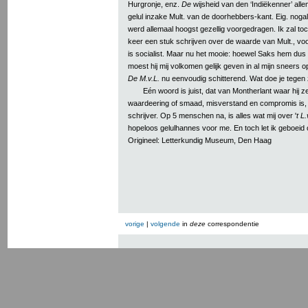
Hurgronje, enz.
De
wijsheid van den ‘Indiëkenner’ all
gelul inzake Mult. van de doorhebbers-kant. Eig. nogal
werd allemaal hoogst gezellig voorgedragen. Ik zal to
keer een stuk schrijven over de waarde van Mult., vo
is socialist. Maar nu het mooie: hoewel Saks hem dus n
moest hij mij volkomen gelijk geven in al mijn sneers o
De M.v.L.
nu eenvoudig schitterend. Wat doe je tegen 
Eén woord is juist, dat van Montherlant waar hij z
waardeering of smaad, misverstand en compromis is,
schrijver. Op 5 menschen na, is alles wat mij over '
t L.
hopeloos gelulhannes voor me. En toch let ik geboeid 
Origineel: Letterkundig Museum, Den Haag
vorige
|
volgende
in
deze
correspondentie