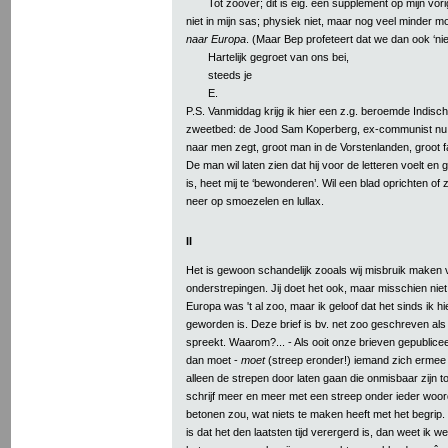
Tot zoover; dit is eig. een supplement op mijn vori
niet in mijn sas; physiek niet, maar nog veel minder m
naar Europa
. (Maar Bep profeteert dat we dan ook ‘niet
Hartelijk gegroet van ons bei,
steeds je
E.
P.S. Vanmiddag krijg ik hier een z.g. beroemde Indisch
zweetbed: de Jood Sam Koperberg, ex-communist nu ‘
naar men zegt, groot man in de Vorstenlanden, groot f
De man wil laten zien dat hij voor de letteren voelt en
is, heet mij te ‘bewonderen’. Wil een blad oprichten of
neer op smoezelen en lullax.
II
Het is gewoon schandelijk zooals wij misbruik maken 
onderstrepingen. Jij doet het ook, maar misschien niet 
Europa was 't al zoo, maar ik geloof dat het sinds ik hie
geworden is. Deze brief is bv. net zoo geschreven al
spreekt. Waarom?... - Als ooit onze brieven gepublicee
dan moet -
moet
(streep eronder!) iemand zich erme
alleen de strepen door laten gaan die onmisbaar zijn to
schrijf meer en meer met een streep onder ieder woor
betonen zou, wat niets te maken heeft met het begrip.
is dat het den laatsten tijd verergerd is, dan weet ik w