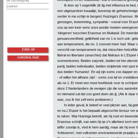
de stichting/faq
Ik lees op 't oogenblik (ik lig met influenza te bed,
zoeken
een uitgesproken kwaaltje, bovenop de geheimzinnige 
verder in me schijn te bergen) Huizinga's
Erasmus
. M
genoegen, instemming, sympathie - vooral voor Erasmu
zou op een keer eens onze positie moeten weergeven
‘slingeren’ tusschen Erasmus en Multatuli. De meerder
genuanceerdheid, geliktheid van no 1 is toch ook: ge
aan temperament, die no. 2 zooveel meer had. Maar ve
verschil van temperament na, dat misschien hetzelfde
ZOEK OP
libéral en libertaire (anarchist) dat Malraux in
L'Espoir
n
CHRONOLOGIE
overeenkomst. Beiden satyriek, beiden tot het uiterste 
partij, beiden individualist, beiden strijdende met spot 
dus beiden ‘humanist’. En
wij
zijn soms zoo dapper en 
- of willen het althans zijn! - soms zoo laf en vredeli
als no 1. Er moet een mooi hoofdstuk over te schrijven
deze
2 Nederlanders de eenigen zijn die ons aantrekk
en niemand zal dat zoo goed doen als jij. (Als ik daar 
was, zou ik het zelf eens probeeren.)
In ieder geval, ik beleef er veel plezier aan, bij g
en na
L'Espoir
is het bepaald uitgezochte lectuur om 
te raken. Wat Huizinga betreft, als hij zoet en bewond
Erasmus schrijft, van wien
hij
op z'n allerbest toch een
laffer
zoontje is, vind ik hem aardig; maar als hij over 
‘kritiseeren’, met volkomen onverantwoorde praatjes 