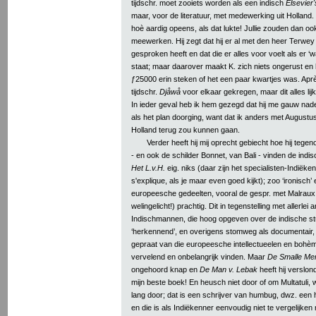
tijdschr. moet zooiets worden als een indisch
Elsevier
maar, voor de literatuur, met medewerking uit Holland
hoè aardig opeens, als dat lukte! Jullie zouden dan o
meewerken. Hij zegt dat hij er al met den heer Terwey
gesproken heeft en dat die er alles voor voelt als er ‘wa
staat; maar daarover maakt K. zich niets ongerust en 
ƒ25000 erin steken of het een paar kwartjes was. Après
tijdschr.
Djåwå
voor elkaar gekregen, maar dit alles lij
In ieder geval heb ik hem gezegd dat hij me gauw nad
als het plan doorging, want dat ik anders met August
Holland terug zou kunnen gaan.
Verder heeft hij mij oprecht gebiecht hoe hij tegeno
- en ook de schilder Bonnet, van Bali - vinden de ind
Het L.v.H.
eig. niks (daar zijn het specialisten-Indiëke
s'explique, als je maar even goed kijkt); zoo ‘ironisch
europeesche gedeelten, vooral de gespr. met Malraux (
welingelicht!) prachtig. Dit in tegenstelling met allerlei 
Indischmannen, die hoog opgeven over de indische st
‘herkennend’, en overigens stomweg als documentair, l
gepraat van die europeesche intellectueelen en bohèm
vervelend en onbelangrijk vinden. Maar
De Smalle Me
ongehoord knap en
De Man v. Lebak
heeft hij verslond
mijn beste boek! En heusch niet door of om Multatuli, wa
lang door; dat is een schrijver van humbug, dwz. een 
en die is als Indiëkenner eenvoudig niet te vergelijke