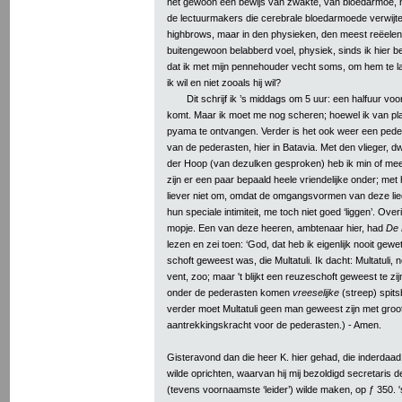
het gewoon een bewijs van zwakte, van bloedarmoê, ni
de lectuurmakers die cerebrale bloedarmoede verwijt
highbrows, maar in den physieken, den meest reëelen;
buitengewoon belabberd voel, physiek, sinds ik hier be
dat ik met mijn pennehouder vecht soms, om hem te l
ik wil en niet zooals hij wil?
Dit schrijf ik ’s middags om 5 uur: een halfuur vo
komt. Maar ik moet me nog scheren; hoewel ik van pl
pyama te ontvangen. Verder is het ook weer een pedera
van de pederasten, hier in Batavia. Met den vlieger, dw
der Hoop (van dezulken gesproken) heb ik min of mee
zijn er een paar bepaald heele vriendelijke onder; met 
liever niet om, omdat de omgangsvormen van deze lied
hun speciale intimiteit, me toch niet goed ‘liggen’. Over
mopje. Een van deze heeren, ambtenaar hier, had
De 
lezen en zei toen: ‘God, dat heb ik eigenlijk nooit gewe
schoft geweest was, die Multatuli. Ik dacht: Multatuli, 
vent, zoo; maar 't blijkt een reuzeschoft geweest te zij
onder de pederasten komen
vreeselijke
(streep) spits
verder moet Multatuli geen man geweest zijn met groo
aantrekkingskracht voor de pederasten.) - Amen.
Gisteravond dan die heer K. hier gehad, die inderdaad e
wilde oprichten, waarvan hij mij bezoldigd secretaris d
(tevens voornaamste ‘leider’) wilde maken, op ƒ 350. 