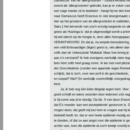
Damascus’ van de ‘allergrootsten’ - zoodra iemand met
woord als ‘allergrootsten’ gebruikt, kan je er zeker van z
een vage manier zit te
bedotten
- hangt hij me den keel
naar Damascus heeft Erasmus nl. niet doorgemaakt; e
hier op het grootere van de allergrootsten te sabbelen,
Saks.] Het
beroerde
van zoo'n ernstig-wegende en all
geest als Huizinga is: dat je uitgenoodigd wordt a prior
hij
wel uiterst-op-de-hoogte is, door-alles-heengega
VERANTWOORD. En dat je, na ampele bestudeering, z
een véél lichtvaardiger (léger) geest is, niet alleen d
zelfs dan de ‘onbesuisde’ Multatuli. Maar hoe breng je
aan z'n verstand? Ik heb overigens werkelijk
niets
tege
lees hem zelfs heel graag soms. Ik las met veel plezie
der Geschiedenis
(zonder een appendix tegen Romein 
schijnt); dat is toch, voor een prof in de geschiedenis
en soepel? Niet? En werkelijk voortreffelijk voorgedra
best.
Ja, ik heb nog één klein dingetje tegen hem. Voor
goed schrijft en wiens woorden door iedereen zóó n
is hij soms wat al te slordig. Op blz. 9 van deze
Erasm
dat E's moeder ‘aan een pestepidemie’ gestorven is. 
mogen doen; dat geeft mij lust hem te vragen wat hij 
bedoeld heeft: bv. dat er een heele epidemie noodig
te dooden, of dat ze
aan
angst
voor
die epidemie is ge
achter-aan
, toen die epidemie al zoo'n beetje voorbij w