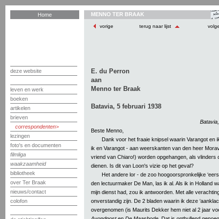
MENNO TER BRAAK
Home
vorige
terug naar lijst
volg
E. du Perron
deze website
aan
Menno ter Braak
leven en werk
boeken
Batavia, 5 februari 1938
artikelen
brieven
Batavia
correspondenten
Beste Menno,
lezingen
Dank voor het fraaie knipsel waarin Varangot en i
foto's en documenten
ik en Varangot - aan weerskanten van den heer Moravi
filmliga
vriend van Chiaro!) worden opgehangen, als vlinders die
waakzaamheid
dienen. Is dit van Loon's vizie op het geval?
bibliotheek
Het andere lor - de zoo hoogoorspronkelijke ‘eers
over Ter Braak
den lectuurmaker De Man, las ik al. Als ik in Holland w
nieuws/contact
mijn dienst had, zou ik antwoorden. Met alle verachtin
onverstandig zijn. De 2 bladen waarin ik deze ‘aanklac
colofon
overgenomen (is Maurits Dekker hem niet al 2 jaar vo
Avondpost
en
De Maasbode
. Dat is onthullend genoe