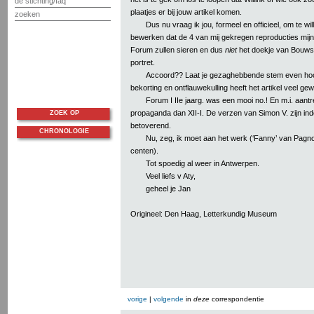
de stichting/faq
plaatjes er bij jouw artikel komen.
zoeken
Dus nu vraag ik jou, formeel en officieel, om te w
bewerken dat de 4 van mij gekregen reproducties mijn
Forum zullen sieren en dus
niet
het doekje van Bouw
portret.
Accoord?? Laat je gezaghebbende stem even ho
bekorting en ontflauwekulling heeft het artikel veel ge
Forum I IIe jaarg. was een mooi no.! En m.i. aantr
propaganda dan XII-I. De verzen van Simon V. zijn in
ZOEK OP
betoverend.
CHRONOLOGIE
Nu, zeg, ik moet aan het werk (‘Fanny’ van Pagno
centen).
Tot spoedig al weer in Antwerpen.
Veel liefs v Aty,
geheel je Jan
Origineel: Den Haag, Letterkundig Museum
vorige
|
volgende
in
deze
correspondentie