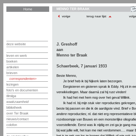
MENNO TER BRAAK
Home
vorige
terug naar lijst
volg
J. Greshoff
deze website
aan
Menno ter Braak
leven en werk
boeken
Schaerbeek, 7 januari 1933
artikelen
brieven
Beste Menno,
correspondenten
Je brief heb ik bij Nijkerk laten bezorgen.
lezingen
Eergisteren en gisteren sprak ik Eddy. Hij zit in 
foto's en documenten
verwikkelingen. Maar daarná zal hij rust vinden!
filmliga
Ik had het met hem nog over het geval Willink.
waakzaamheid
Ik had nl. bij mijn stuk vier reproducties gekregen
bibliotheek
beste bij passen en die ik de aardigste vind. Brief v Bo
over Ter Braak
andere
reproducties; nl. dat niet erg representatieve 
nieuws/contact
rozeboompje van Bouws en een monsterlijke oliografi
voorstellende. Eerst was ik nijdig en zei ga je gang m
colofon
bij wat jullie wilt, het kan me niet verdommen..... maar
het is te gek om los te loopen dat Willink of wie ook z