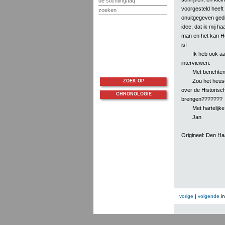
de stichting/faq
voorgesteld heeft
zoeken
onuitgegeven gedic
idee, dat ik mij ha
man en het kan He
is!
Ik heb ook a
interviewen.
Met berichten 
Zou het heusc
ZOEK OP
over de Historis
CHRONOLOGIE
brengen???????
Met hartelijke
Jan
Origineel: Den H
vorige
|
volgende
i