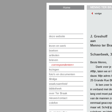
MENNO TER BR
Home
vorige
J. Greshoff
deze website
aan
Menno ter Br
leven en werk
boeken
Schaerbeek, 3
artikelen
brieven
Beste Menno,
correspondenten
Dank voor je 
lezingen
Affijn, laten we e
foto's en documenten
dauw. Mijn adres l
filmliga
25 Grande Rue B
waakzaamheid
Ik ben zeer 
bibliotheek
in verband met de V
over Ter Braak
lang veel moet p
nieuws/contact
van de mannen zon
eenmaal geacceptee
colofon
maar wil. Schrijf ji
schrijven, en klein