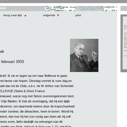
AAK
terug naar lijst
volgende
print
aak
 februari 1933
brief. Ik zie er tegen op om naar Bellevue te gaan.
r het beste van hopen. Dinsdag vertrek ik voor dag en
uidt dan tot de 15de; a.b.s. de M. Arthur van Schendel.
ELLEVUE (Seine & Oise) France.
benieuwd, wat je nog met Simon overeengekomen bent
rije Bladen. Ik heb de overtuiging, dat hij een tijdje
ubliceeren, om daarmede ineens door de kopschuwheid
der oordeel, die àfwachten, heen te boren. Wordt hij
rd, dan kan hij het zoo rustig aan doen als hij zelf
j eens even, liefst
dadelijk
na ontvangst van dit
 briefje aan Stols. Inhoud: ik hoor van J. Gr. dat hij je