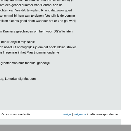
 om een geheel nummer van ‘Helikon’ aan de
hten van Vestdijk te wijden. Ik vind dat zoo'n goed
ast om mij bij hem aan te sluiten. Vestdijk is de coming
likon slechts goed doen wanneer het er zoo gauw bij
an Kramers geschreven om hem voor DGW te laten
ben ik altijd in mijn schik.
h absoluut onmogelijk zijn om dat heele kleine stukkie
che Hagenaar in het Maartnummer onder te
 groeten van huis tot huis, geheel je
aag, Letterkundig Museum
n
deze
correspondentie
vorige
|
volgende
in
alle
correspondentie