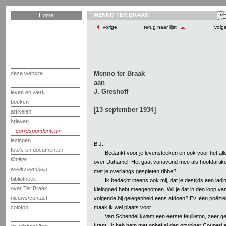
MENNO TER BRAAK
Home
vorige
terug naar lijst
volg
Menno ter Braak
deze website
aan
J. Greshoff
leven en werk
boeken
[13 september 1934]
artikelen
brieven
correspondenten
lezingen
B.J.
foto's en documenten
Bedankt voor je levensteeken en ook voor het alle
filmliga
over Duhamel. Het gaat vanavond mee als hoofdartikel
waakzaamheid
met je overlangs gespleten ribbe?
bibliotheek
Ik bedacht ineens ook mij, dat je destijds een ladi
over Ter Braak
kleingoed hebt meegenomen. Wil je dat in den loop va
nieuws/contact
volgende bij gelegenheid eens afdoen? Ev. één poëzie
maak ik wel plaats voor.
colofon
Van Schendel kwam een eerste feuilleton, zeer g
krant. Ik heb hem met ophef al den opvolger Couperi 