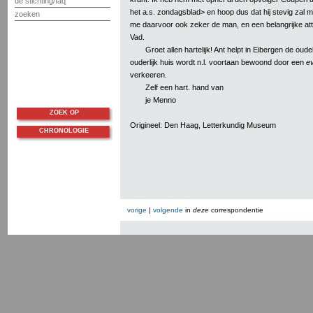
de stichting/faq
het a.s. zondagsblad> en hoop dus dat hij stevig zal me
zoeken
me daarvoor ook zeker de man, en een belangrijke att
Vad.
Groet allen hartelijk! Ant helpt in Eibergen de oude
ouderlijk huis wordt n.l. voortaan bewoond door een
ev
verkeeren.
Zelf een hart. hand van
je Menno
ZOEK OP
Origineel: Den Haag, Letterkundig Museum
CHRONOLOGIE
vorige
|
volgende
in
deze
correspondentie