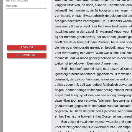
de stichting/faq
vlaggen uitsteken, en doen, alsof die Chamberlain ee
zoeken
behaald! Het mooiste is, dat hij hoogstens een erger n
verhinderd, en dat hij waarschijnlijk de gelegenheid om 
brengen heeft laten voorbijgaan. De Duitschers wilden 
ging een golf van protest door het heele land tegen het
nu zit het weer in den zadel! En waarom? Angst voor
bij het Britsche grootkapitaal, dat liever een (relatief g
heeft dan de actieve hulp van Rusland; het is een on
die hier over democratie meiert, en bedoelt: angst voo
ZOEK OP
voor
verandering tout court
. Want wat is ‘Moskou’, vo
CHRONOLOGIE
tenminste, dat wij moed genoeg hebben om in een dem
toekomst te gelooven! Een
woord
, meer niet.
Enfin, het heeft geen zin lang over deze halfzach
‘geestelijke herbewapenaars’ (godbetert) uit te weiden
overtuigd, dat zij voor hun commissieloon binnenkort
zullen zeggen. Ik zelf was geheel fatalistisch geworden
dagen. Zonder eenige
animo
voor oorlog, zonder zelfs
angst, had ik mij bij het idee van een oorlog neergele
deze Hitler toch niet verdwijnt. Wie weet, hoe
kort
het 
geduurd had, gegeven de mentaliteit van het Duitsche 
oogenblik! Nu heeft de grote bek zijn positie weer aanz
en het Tjechische bolwerk in het Oosten al vast vre
Een volgend maal over menschwaardiger dingen. I
veel pleizier gehad van ‘De Zwerftocht van Belcampo’