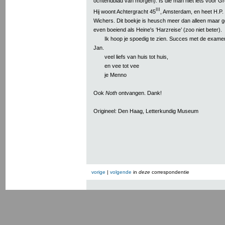
ochtendblad van morgen). Is die man niet iets voor G
III
Hij woont Achtergracht 45
, Amsterdam, en heet H.P.
Wichers. Dit boekje is heusch meer dan alleen maar ge
even boeiend als Heine's ‘Harzreise’ (zoo niet beter).
Ik hoop je spoedig te zien. Succes met de exam
Jan.
veel liefs van huis tot huis,
en vee tot vee
je Menno
Ook
Noth
ontvangen. Dank!
Origineel: Den Haag, Letterkundig Museum
vorige
|
volgende
in
deze
correspondentie