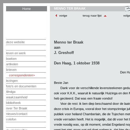
MENNO TER BRAAK
Home
vorige
terug naar lijst
volg
Menno ter Braak
deze website
aan
J. Greshoff
leven en werk
boeken
Den Haag, 1 oktober 1938
artikelen
brieven
Den Ha
correspondenten
lezingen
Beste Jan
foto's en documenten
Dank voor de verschillende levensteekenen gedu
filmliga
ook voor K.K.K., waaruit ik natuurlijk Huizinga en de
waakzaamheid
heb geciteerd. Dat was een fraaie vondst!
bibliotheek
Voor de rest: ik ben diep beschaamd door de laa
over Ter Braak
deze crisis in Europa, vooral door het stompzinnige j
nieuws/contact
publiek voor heiland Chamberlain, die de Tsjechen m
vrede verraden heeft. Het is mogelijk, dat dit voor he
colofon
vrede noodig was, op dit moment, omdat Engeland nog n
weet het niet; maar wat mij doet
walgen
is, dat hier d