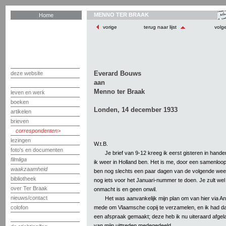
MENNO TER BRAAK
Home
vorige
terug naar lijst
volg
Everard Bouws
deze website
aan
Menno ter Braak
leven en werk
boeken
Londen, 14 december 1933
artikelen
brieven
correspondenten
lezingen
W.t.B.
foto's en documenten
Je brief van 9-12 kreeg ik eerst gisteren in hande
filmliga
ik weer in Holland ben. Het is me, door een samenloo
waakzaamheid
ben nog slechts een paar dagen van de volgende week 
bibliotheek
nog iets voor het Januari-nummer te doen. Je zult wel 
over Ter Braak
onmacht is en geen onwil.
nieuws/contact
Het was aanvankelijk mijn plan om van hier via A
mede om Vlaamsche copij te verzamelen, en ik had d
colofon
een afspraak gemaakt; deze heb ik nu uiteraard afgel
van mijn uittreden medegedeeld.