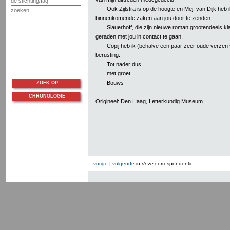
de stichting/faq
Ook Zijlstra is op de hoogte en Mej. van Dijk heb i
zoeken
binnenkomende zaken aan jou door te zenden.
Slauerhoff, die zijn nieuwe roman grootendeels kla
geraden met jou in contact te gaan.
Copij heb ik (behalve een paar zeer oude verzen v
berusting.
Tot nader dus,
met groet
Bouws
ZOEK OP
CHRONOLOGIE
Origineel: Den Haag, Letterkundig Museum
vorige
|
volgende
in
deze
correspondentie