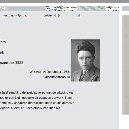
AAK
terug naar lijst
volgende
print
nts
aak
ecember 1933
Woluwe, 14 December 1933.
Gribaumontlaan 40
erheid zend ik u de inleiding terug met de wijziging van
heb er een klein gedeelte uit geput en verwerkt in een
pectus in Vlaanderen moet dienst doen en die derhalve
ijlstra. Ik deel er u een afdruk van mee als