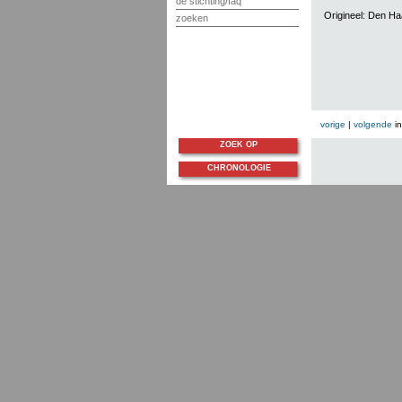
de stichting/faq
Origineel: Den H
zoeken
vorige
|
volgende
i
ZOEK OP
CHRONOLOGIE