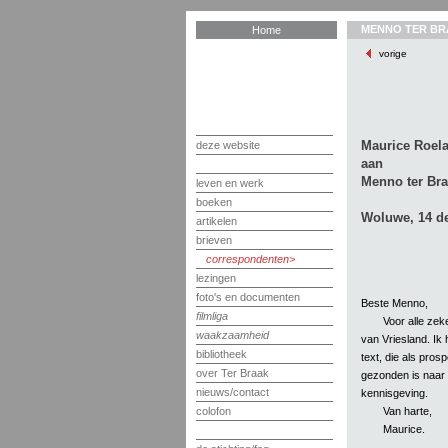
MENNO TER BR
Home
vorige
Maurice Roela
deze website
aan
Menno ter Br
leven en werk
boeken
Woluwe, 14 d
artikelen
brieven
correspondenten
lezingen
foto's en documenten
Beste Menno,
filmliga
Voor alle zek
waakzaamheid
van Vriesland. Ik 
bibliotheek
text, die als pros
over Ter Braak
gezonden is naar Z
nieuws/contact
kennisgeving.
Van harte,
colofon
Maurice.