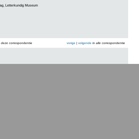
aag, Letterkundig Museum
n
deze
correspondentie
vorige
|
volgende
in
alle
correspondentie