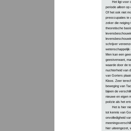
Het ligt voor 
periode
alleen
op e
Of het ook niet mo
preoccupaties te
zeker die neiging 
theoretische basis
levensbeschouwing
levensbeschouwing
schrijver vereenze
wetenschappelijk 
Men kan een geestv
geestverwant, maar 
waarde door de t
nuchterheid van d
van Gorters plaats
Kloos. Zeer terech
beweging van Tach
bijeen de verschi
nieuwe en eigen m
poëzie als het ert
Het is hier n
tot kennis van Go
onvolledigheid van
meeningsverschill
hier uiteengezet, w