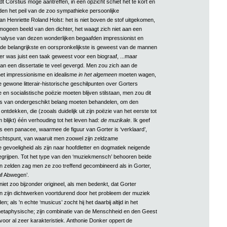
t Corstius moge aantreffen, in één opzicht schiet het te kort en
eden het peil van de zoo sympathieke persoonlijke
n Henriette Roland Holst: het is niet boven de stof uitgekomen,
mogeen beeld van den dichter, het waagt zich niet aan een
alyse van dezen wonderlijken begaafden impressionist en
r de belangrijkste en oorspronkelijkste is geweest van de mannen
er was juist een taak geweest voor een biograaf, ...maar
van een dissertatie te veel gevergd. Men zou zich aan de
het impressionisme en idealisme
in het algemeen
moeten wagen,
e gewone litterair-historische geschilpunten over Gorters
 en socialistische poëzie moeten blijven stilstaan, men zou dit
als van ondergeschikt belang moeten behandelen, om den
ntdekken, die (zooals duidelijk uit zijn poëzie van het eerste tot
m blijkt) één verhouding tot het leven had:
de muzikale
. Ik geef
ls een panacee, waarmee de figuur van Gorter is ‘verklaard’,
chtspunt, van waaruit men zoowel zijn zeldzame
 gevoeligheid als zijn naar hoofdletter en dogmatiek neigende
begrijpen. Tot het type van den ‘muziekmensch’ behooren beide
 zelden zag men ze zoo treffend gecombineerd als in Gorter,
f Abwegen’.
 niet zoo bijzonder origineel, als men bedenkt, dat Gorter
n zijn dichtwerken voortdurend door het probleem der muziek
 als 'n echte ‘musicus’ zocht hij het daarbij altijd in het
metaphysische; zijn combinatie van de Menschheid en den Geest
voor al zeer karakteristiek. Anthonie Donker oppert de