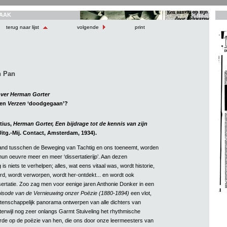
AAK
terug naar lijst
volgende
print
n Pan
over Herman Gorter
en
Verzen
‘doodgegaan’?
tius,
Herman Gorter, Een bijdrage tot de kennis van zijn
Uitg.-Mij. Contact, Amsterdam, 1934).
and tusschen de Beweging van Tachtig en ons toeneemt, worden
hun oeuvre meer en meer ‘dissertatierijp’. Aan dezen
is niets te verhelpen; alles, wat eens vitaal was, wordt historie,
d, wordt verworpen, wordt her-ontdekt... en wordt ook
ssertatie. Zoo zag men voor eenige jaren Anthonie Donker in een
isode van de Vernieuwing onzer Poëzie (1880-1894)
een vlot,
tenschappelijk panorama ontwerpen van alle dichters van
, terwijl nog zeer onlangs Garmt Stuiveling het rhythmische
de op de poëzie van hen, die ons door onze leermeesters van