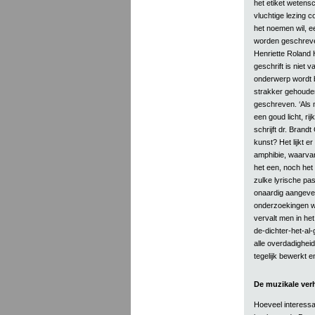
het etiket wetens
vluchtige lezing c
het noemen wil, ee
worden geschrev
Henriette Roland 
geschrift is niet v
onderwerp wordt b
strakker gehouden,
geschreven. ‘Als m
een goud licht, r
schrijft dr. Brand
kunst? Het lijkt er
amphibie, waarvan 
het een, noch het
zulke lyrische pa
onaardig aangeven
onderzoekingen we
vervalt men in he
de-dichter-het-al-
alle overdadighei
tegelijk bewerkt 
De muzikale ver
Hoeveel interessa