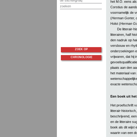
de stichting/faq
het M.O. eens als
zoeken
Corstius de aanda
voornamelijk de v
(
Herman Gorter, d
Holst (
Herman Go
De litterair-h
litterairen, half h
den nadruk op
hal
versbouw en rhyth
ZOEK OP
onderzoekingen er
vrijwaren, dat hij i
CHRONOLOGIE
gevoelsqualificati
plaats aan den aa
het materiaal van
wetenschappelijke
exacte wetenscha
Een boek uit he
Het proefschrift v
litterair-historis
beschrijvend, ee
en de litteraire su
boek als dit wijst
waarin van een do