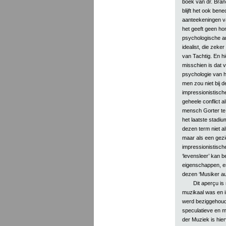
boek van dr. Brand
blijft het ook ben
aanteekeningen va
het geeft geen ho
psychologische an
idealist, die zeke
van Tachtig. En hi
misschien is dat 
psychologie van 
men zou niet bij d
impressionistische
geheele conflict 
mensch Gorter te o
het laatste stadiu
dezen term niet a
maar als een gezi
impressionistische
‘levensleer’ kan 
eigenschappen, en
dezen ‘Musiker au
Dit aperçu is
muzikaal was en i
werd beziggehouden;
speculatieve en 
der Muziek is hier