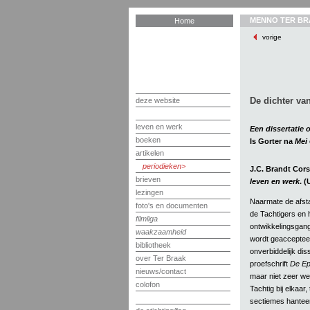
MENNO TER BR
Home
vorige
De dichter va
deze website
leven en werk
Een dissertatie 
boeken
Is Gorter na
Mei
artikelen
periodieken
J.C. Brandt Cors
brieven
leven en werk
. (
lezingen
Naarmate de afst
foto's en documenten
de Tachtigers en 
filmliga
ontwikkelingsgang 
waakzaamheid
wordt geaccepteer
bibliotheek
onverbiddelijk di
over Ter Braak
proefschrift
De Ep
nieuws/contact
maar niet zeer we
colofon
Tachtig bij elkaar
sectiemes hanteer