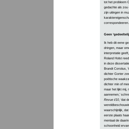
tot het probleem 
gedachte als zou
zijn uitingen in m
karaktereigenscha
correspondeeren.
Geen ‘gedeeltelij
Ik heb dit eene g
dringen, maar omda
interpretatie geef
Roland Holst reed
in deze dissertati
Brandt Corstius, ‘
dichter Gorter zee
poëtische waakzaam
dichter min of mee
maar het lijkt mij
aannemen,’ schree
Revue i/10
, ‘dat 
wereldbeschouwing
waarschijnlijk, da
eerste plaats haa
mentaal de daari
schoonheid ervan