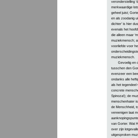
veronderstelling 
merkwaardige lotssp
geheel juist; Gort
en als zoodanig ui
dichter’ is hier d
evenals het hoofd
die alleen maar ‘m
muziekmensch; all
voorliefde voor he
onderscheidingste
muziekmensch.
Gevoelig en d
tusschen den Gor
evenzeer een bewij
ondanks alle heftig
als het tegendeel
concrete mensche
Spinoza!); de muz
menschenhater is,
de Menschheid, t
vereenigen laat me
aanknopingspunten
van Gorter. Wat He
over zijn lotgeval
uitgesproken muzi