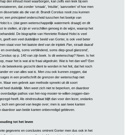
chap den inhoud moet waarborgen, kan zelfs een leek bij een
onstateeren, dat zonder ‘smaak’, ‘intuïtie’, ‘aanvoelen’ of hoe men
n dissertatie als die van dr. Brandt Corstius nooit zou kunnen
en; een
principieel
onderscheid tusschen het boekje van
Holst b.v. (dat geen wetenschappelijk watermerk draagt) en dit
ast te stellen, al zijn er verschillen genoeg in de wijze, waarop het
ehandeld. De biographie van Henriette Roland Holst is veel
 geeft een veel duidelijker beeld van Gorter, is ook veel beter
en staat voor het laatste deel van de triptiek
Pan
, straalt daaraf
ijk en overdadig, soms verblindend, soms diep-goud glanzend’,
t Corstius op p. 140 van zijn boek. Is dit wetenschap? Neen. Is het
 op, maar het is wat al te fraai uitgedrukt. Wat is het dan wel? Een
de beteekenis gezocht dient te worden in het feit, dat het noch
 ander en van alles wat is. Men zou ook kunnen zeggen, dat
ssages in een proefschrift de grenzen der wetenschap niet
. Maar een gebrek aan methode spreekt uit dit soort
l heel duidelijk. Men weet zich niet te beperken, en daardoor
t overdadige pathos van het-nog-mooier-te-willen-zeggen-dan-
gezegd-heeft. Als eindresultaat blijft dan voor den lezer, ondanks
d, toch een gevoel van leegte over; men is aan twee kanten
en daardoor aan beide kanten onbevredigd gebleven.
houding tot het leven
nte gegevens en conclusies omtrent Gorter men dus ook in het