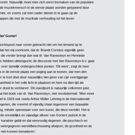
Gorter. Natuurlijk moet men zich eerst losmaken van de populaire
 de muziekmensch in de eerste plaats worden getypeerd door
uziek; en voorts zal men nader dienen in te gaan op de
ppen die met de muzikale verhouding tot het leven
ke’ Gorter!
ezichtspunt naar voren gebracht niet om het iemand op te
t het mij voorkomt, dat dr. Brandt Corstius eigenlijk geen
t, die verder brengt dan wat dr. Van Ravesteyn en Henriette
s hebben uiteengezet; de discussie met Van Ravesteyn b.v. gaat
e over tamelijk ondergeschikte punten. ‘Dit werk’, zegt de heer
is in de eerste plaats een poging aan te toonen, dat men den
r te kort doet door nauwelijks tien jaren van zijn veertigjarige
heid in het volle licht te plaatsen en hem na dien tijd als
r dood te verklaren’. Dit standpunt is natuurlijk volkomen juist,
, na het boek van dr. Van Ravesteyn, niet revolutionnair. ‘Men moet
f in 1929 ook reeds Arthur Müller Lehning in de
Internationale
degenen, die vreemd of vijandig staan tegenover een bepaalde
, minder openstaan voor een kunst, die deze vertolkt. Het is
t de onredelijke en vijandige afkeer van Gorters poëzie in de
r karakter geldt en dat eenvoudig degenen, die psychisch en
n weergegeven wereldbeschouwing afwijzen, de grootheid en de
 niet kunnen benaderen.’