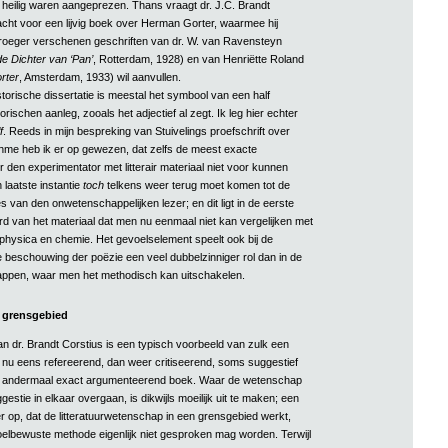
 heilig waren aangeprezen. Thans vraagt dr. J.C. Brandt
cht voor een lijvig boek over Herman Gorter, waarmee hij
roeger verschenen geschriften van dr. W. van Ravensteyn
e Dichter van ‘Pan’
, Rotterdam, 1928) en van Henriëtte Roland
rter
, Amsterdam, 1933) wil aanvullen.
istorische dissertatie is meestal het symbool van een half
istorischen aanleg, zooals het adjectief al zegt. Ik leg hier echter
f
. Reeds in mijn bespreking van Stuivelings proefschrift over
me heb ik er op gewezen, dat zelfs de meest exacte
 den experimentator met litterair materiaal niet voor kunnen
n laatste instantie
toch
telkens weer terug moet komen tot de
es van den onwetenschappelijken lezer; en dit ligt in de eerste
rd van het materiaal dat men nu eenmaal niet kan vergelijken met
 physica en chemie. Het gevoelselement speelt ook bij de
 beschouwing der poëzie een veel dubbelzinniger rol dan in de
ppen, waar men het methodisch kan uitschakelen.
t grensgebied
an dr. Brandt Corstius is een typisch voorbeeld van zulk een
ch, nu eens refereerend, dan weer critiseerend, soms suggestief
n andermaal exact argumenteerend boek. Waar de wetenschap
ggestie in elkaar overgaan, is dikwijls moeilijk uit te maken; een
 er op, dat de litteratuurwetenschap in een grensgebied werkt,
elbewuste methode eigenlijk niet gesproken mag worden. Terwijl