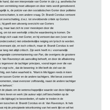
de hand, dat een interpretatie van Gorter in zijn z.g. aesthetische
en verminking moet uitloopen en door niets wordt gemotiveerd.
gelijk is, de poëzie van den socialistischen Gorter door politieke
overschatten
, is een andere vraag. Dr. Brandt Corstius vertoont
tot overschatting, d.w.z. tot onvoldoende critiek op Gorters
; hij geeft een uitvoerig overzicht van Gorters
, maar laat zich te zeer meeslepen door die
, om tot een werkelijk critische waardeering te komen. De
lvigt zich vaak met Gorter, en hij vertoont dan een (voor een
onderzoeker) niet onbedenkelijke neiging om lyrisch te worden.
erwant zijn, en toch critisch, maar dr. Brandt Corstius is wel
lang niet altijd critisch. Zijn werk heeft m.i. voornamelijk
oegewijde commentarieering van
Pan,
die overigens de grootere
r. Van Ravesteyn als aanvulling behoeft, en door de afbakening
 tegenover de tachtiger principes, vooral tegen over die van
t zegt schr., dat de bewering: in
Mei
leeft de ziel van de
tig, een halve waarheid is. ‘Want in
Mei
liggen reeds in kiem
llen tussen Gorter en de andere tachtigers.
Mei
bevat zooveel
omenten, staat evenzeer zelfstandig, naast de andere tachtiger
oe behoort.’
iet de plaats om de wetenschappelijke waarde van deze bijdrage
rters leven en werk (de auteur wijst zelf bescheiden op de
 die bijdrage) te beoordeelen, of nader te treden in de
en tusschen dr. Brandt Corstius en dr. Van Ravesteyn. Ik heb
at mij de principieele tekortkoming van het werk lijkt en wil het