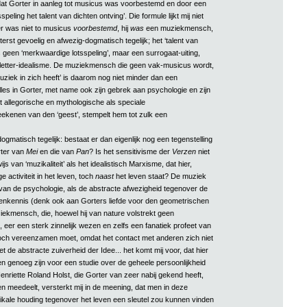
‘dat Gorter in aanleg tot musicus was voorbestemd en door een
eling het talent van dichten ontving’. Die formule lijkt mij niet
er was niet to musicus
voorbestemd
, hij
was
een muziekmensch,
terst gevoelig en afwezig-dogmatisch tegelijk; het ‘talent van
us geen ‘merkwaardige lotsspeling’, maar een surrogaat-uiting,
letter-idealisme. De muziekmensch die geen vak-musicus wordt,
uziek in zich heeft’ is daarom nog niet minder dan een
es in Gorter, met name ook zijn gebrek aan psychologie en zijn
t allegorische en mythologische als speciale
ekenen van den ‘geest’, stempelt hem tot zulk een
ogmatisch tegelijk: bestaat er dan eigenlijk nog een tegenstelling
ter van
Mei
en die van
Pan
? Is het sensitivisme der
Verzen
niet
s van ‘muzikaliteit’ als het idealistisch Marxisme, dat hier,
e activiteit in het leven, toch
naast
het leven staat? De muziek
 van de psychologie, als de abstracte afwezigheid tegenover de
nkennis (denk ook aan Gorters liefde voor den geometrischen
iekmensch, die, hoewel hij van nature volstrekt geen
 eer een sterk zinnelijk wezen en zelfs een fanatiek profeet van
och vereenzamen moet, omdat het contact met anderen zich niet
t de abstracte zuiverheid der Idee... het komt mij voor, dat hier
 genoeg zijn voor een studie over de geheele persoonlijkheid
nriette Roland Holst, die Gorter van zeer nabij gekend heeft,
len meedeelt, versterkt mij in de meening, dat men in deze
kale houding tegenover het leven een sleutel zou kunnen vinden