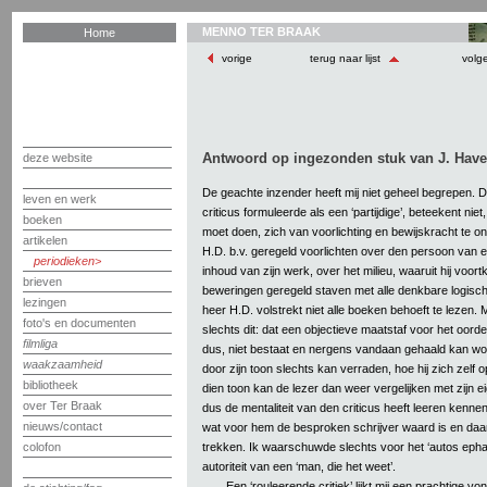
MENNO TER BRAAK
Home
vorige
terug naar lijst
volg
Antwoord op ingezonden stuk van J. Have
deze website
De geachte inzender heeft mij niet geheel begrepen. D
leven en werk
criticus formuleerde als een ‘partijdige’, beteekent niet,
boeken
moet doen, zich van voorlichting en bewijskracht te on
artikelen
H.D. b.v. geregeld voorlichten over den persoon van e
periodieken
inhoud van zijn werk, over het milieu, waaruit hij voortk
brieven
beweringen geregeld staven met alle denkbare logisc
lezingen
heer H.D. volstrekt niet alle boeken behoeft te lezen. Me
foto's en documenten
slechts dit: dat een objectieve maatstaf voor het oord
filmliga
dus, niet bestaat en nergens vandaan gehaald kan word
waakzaamheid
door zijn toon slechts kan verraden, hoe hij zich zelf o
bibliotheek
dien toon kan de lezer dan weer vergelijken met zijn e
over Ter Braak
dus de mentaliteit van den criticus heeft leeren kennen
nieuws/contact
wat voor hem de besproken schrijver waard is en daar
trekken. Ik waarschuwde slechts voor het ‘autos epha
colofon
autoriteit van een ‘man, die het weet’.
Een ‘rouleerende critiek’ lijkt mij een prachtige v