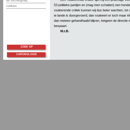
de stichting/faq
53 politieke partijen en (mag men schatten) een honderd
zoeken
rouleerende critiek kunnen wij dus beter wachten, tot 
te lande is doorgevoerd; dan rouleeert er toch maar 
dan meteen gehandhaafd blijven, hetgeen de directie 
bespaart.
M.t.B.
ZOEK OP
CHRONOLOGIE