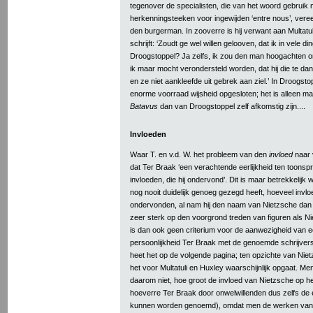
tegenover de specialisten, die van het woord gebruik
herkenningsteeken voor ingewijden ‘entre nous’, vere
den burgerman. In zooverre is hij verwant aan Multatul
schrijft: ‘Zoudt ge wel willen gelooven, dat ik in vele di
Droogstoppel? Ja zelfs, ik zou den man hoogachten om
ik maar mocht verondersteld worden, dat hij die te d
en ze niet aankleefde uit gebrek aan ziel.’ In Droogst
enorme voorraad wijsheid opgesloten; het is alleen m
Batavus
dan van Droogstoppel zelf afkomstig zijn....
Invloeden
Waar T. en v.d. W. het probleem van den
invloed
naar 
dat Ter Braak ‘een verachtende eerlijkheid ten toonsp
invloeden, die hij ondervond’. Dit is maar betrekkelijk 
nog nooit duidelijk genoeg gezegd heeft, hoeveel invlo
ondervonden, al nam hij den naam van Nietzsche dan 
zeer sterk op den voorgrond treden van figuren als Nie
is dan ook geen criterium voor de aanwezigheid van e
persoonlijkheid Ter Braak met de genoemde schrijver
heet het op de volgende pagina; ten opzichte van Nietzs
het voor Multatuli en Huxley waarschijnlijk opgaat. Me
daarom niet, hoe groot de invloed van Nietzsche op he
hoeverre Ter Braak door onwelwillenden dus zelfs de
kunnen worden genoemd), omdat men de werken van N