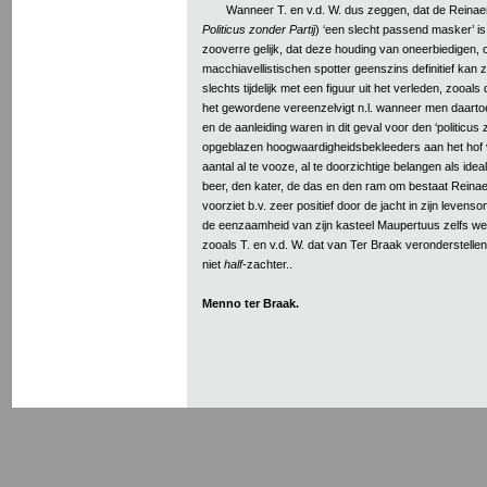
Wanneer T. en v.d. W. dus zeggen, dat de Reinae
Politicus zonder Partij
) ‘een slecht passend masker’ is,
zooverre gelijk, dat deze houding van oneerbiedigen, 
macchiavellistischen spotter geenszins definitief kan z
slechts tijdelijk met een figuur uit het verleden, zooals
het gewordene vereenzelvigt n.l. wanneer men daartoe
en de aanleiding waren in dit geval voor den ‘politicus 
opgeblazen hoogwaardigheidsbekleeders aan het hof 
aantal al te vooze, al te doorzichtige belangen als id
beer, den kater, de das en den ram om bestaat Reinaert 
voorziet b.v. zeer positief door de jacht in zijn levenso
de eenzaamheid van zijn kasteel Maupertuus zelfs wel ‘
zooals T. en v.d. W. dat van Ter Braak veronderstellen i
niet
half
-zachter..
Menno ter Braak.