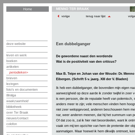
MENNO TER BRAAK
Home
vorige
terug naar lijst
volg
Een dubbelganger
deze website
leven en werk
De gewordene naast den wordende
boeken
Wat is de positiviteit van den criticus?
artikelen
periodieken
Max B. Teipe en Johan van der Woude: Dr. Menno t
brieven
Eibergen. (Schrift 5 v. jaarg. XIII der V. Bladen)
lezingen
Ik heb een dubbelganger, die bovendien mijn eigen n
foto's en documenten
aanwezigheid op deze aarde ik zonder twijfel in zeer v
filmliga
is een persoon, die de reputatie heeft van polemisch, 
waakzaamheid
anders meer te zijn; vele menschen vinden hem hoog
bibliotheek
niet zeer welopgevoed, anderen beschouwen hem mee
over Ter Braak
nar, weer anderen meenen, dat hij het summum van pe
nieuws/contact
Of dat zoo is, zal ik hier niet beoordeelen, want ik o
colofon
vaak om mij ten opzichte van hem de pretentie der obje
aanmatigen. Maar hoewel ik hem dikwijls ontmoet, ke