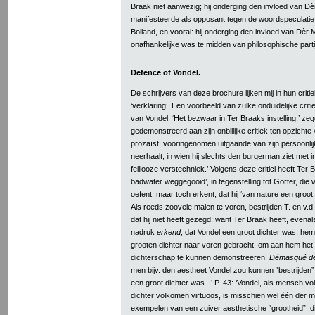
Braak niet aanwezig; hij onderging den invloed van D
manifesteerde als opposant tegen de woordspeculatie,
Bolland, en vooral: hij onderging den invloed van Dè
onafhankelijke was te midden van philosophische partije
Defence of Vondel.
De schrijvers van deze brochure lijken mij in hun critie
‘verklaring’. Een voorbeeld van zulke onduidelijke critie
van Vondel. ‘Het bezwaar in Ter Braaks instelling,’ zeg
gedemonstreerd aan zijn onbillijke critiek ten opzicht
prozaïst, vooringenomen uitgaande van zijn persoonli
neerhaalt, in wien hij slechts den burgerman ziet met 
feillooze verstechniek.’ Volgens deze critici heeft Ter 
badwater weggegooid’, in tegenstelling tot Gorter, die 
oefent, maar toch erkent, dat hij ‘van nature een groot
Als reeds zoovele malen te voren, bestrijden T. en v.d.
dat hij niet heeft gezegd; want Ter Braak heeft, even
nadruk
erkend
, dat Vondel een groot dichter was, hem 
grooten dichter naar voren gebracht, om aan hem het
dichterschap te kunnen demonstreeren!
Démasqué de
men bijv. den aestheet Vondel zou kunnen “bestrijden” 
een groot dichter was..!’ P. 43: ‘Vondel, als mensch v
dichter volkomen virtuoos, is misschien wel één der m
exempelen van een zuiver aesthetische “grootheid”, d