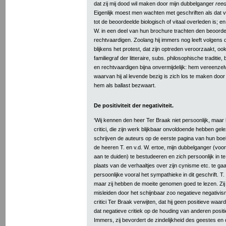
dat zij mij dood wil maken door mijn dubbelganger
ree
Eigenlijk moest men wachten met geschriften als dat 
tot de beoordeelde biologisch of vitaal overleden is; en
W. in een deel van hun brochure trachten den beoorde
rechtvaardigen. Zoolang hij immers nog leeft volgens 
blijkens het protest, dat zijn optreden veroorzaakt, ook 
familiegraf der litteraire, subs. philosophische traditi
en rechtvaardigen bijna onvermijdelijk: hem vereenzelv
waarvan hij al levende bezig is zich los te maken door
hem als ballast bezwaart.
De positiviteit der negativiteit.
‘Wij kennen den heer Ter Braak niet persoonlijk, maar
critici, die zijn werk blijkbaar onvoldoende hebben gele
schrijven de auteurs op de eerste pagina van hun boekje
de heeren T. en v.d. W. ertoe, mijn dubbelganger (voo
aan te duiden) te bestudeeren en zich persoonlijk in te
plaats van de verhaaltjes over zijn cynisme etc. te gaa
persoonlijke vooral het sympathieke in dit geschrift. T. 
maar zij hebben de moeite genomen goed te lezen. Zij 
misleiden door het schijnbaar zoo negatieve negativis
critici Ter Braak verwijten, dat hij geen positieve waar
dat negatieve critiek op de houding van anderen positief
Immers, zij bevordert de zindelijkheid des geestes en