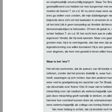
en onophoudelijk onverschillig bejegent’. Waar Ter Br
gesimplificeerd zou hebben tot ‘een burgerman met een
moeten de heeren T. en v.d. W. nu eerst maar eens aa
bres ga stellen voor zonden, die mijn dubbelganger nie
beijverde deze zich om het badwater in stroomen te ver
uit het kind (dit is
geen
toespeling op Vondels dichtersc
demonstratieobject te behouden. Of hem dit gelukt is, 
echter hebben T. en v.d. W. het recht hem aan te vall
tegenover Vondel, die hij nooit aannam. Maar zoo gaa
grooten man; hij is te veel legende, dan dat men zijn pe
legendevorming zou
willen
losmaken! Hij is een gewor
voor degenen, die hem met geweld in leven willen houd
Waar is het ‘iets’?
Het wil mij voorkomen, dat de auteurs van dit boekje n
oefenen, zonder dat het precies duidelijk is, waar hun
heeft, waartegen zij zich richten. Aan den anderen kant
weer veel te goedgeloovig ten opzichte van Ter Braak, z
zijn dissertatie over Keizer Otto III maar niet te hebbe
minachting voor zijn stadium als wetenschappelijk spec
juist deze minachting geeft namelijk te denken, en alli
hiermee hun voordeel kunnen doen als ontmaskeraars 
eens wetenschappelijk als collega van koning Nobel
Van meer belang is echter, dat zij tenslotte toch h