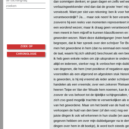
de stichting/faq
dan sommigen denken; er gaan dagen en zelfs wel weke
zoeken
verbazingwekkender vind dan dat de groote ‘men’ mij
verwisselt. Want per slot van rekening: ben ik voor h
verantwoordelijk
? Ja.... maar ook neen! Ik ben verant
zooverre hij een reeks van momenten representeert i
een
wordend
wezen; maar ik draag geen verantwoorde
men meent in hem mijzelf te kunnen klassificeeren en
geworden
wezen. Want deze dubbelganger (men heeft 
begrepen, dat ik hier spreek over den schrijver Ter Bra
ZOEK OP
men het gewordene in hem (dat nu eenmaal een noodza
de taal, waarin hij zich uitdrukt) beschouwt als een b
CHRONOLOGIE
ik heb geen enkele reden om zijn uitspraken te onder
altijd en iedereen, sterker nog: ik
verloochen
mijn dubb
van degenen, die hem (met positieve of negatieve appr
voorstellen als een afgerond en afgesloten stuk historie
is geworden, is hij mij vreemd als ieder ander schrijve
handelen als een vreemde; over een zekeren ‘Reinaer
heeren Teipe en Van der Woude hem noemen, kan ik d
zoover de vos behoort tot de tijdelijke schijngestalten
zich zoo goed mogelijk trachtte te verwerkelijken als
van het gewordene. Maar om het beeld van de huid nog
verkoopen de huid van den beer (of den vos) nog eer 
juiste dingen ik ook wil erkennen in hun studie (en aang
gegeven hebben om over mijn dubbelganger na te denk
dingen over hem in dit boekje), ik word toch steeds g