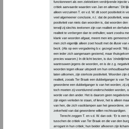
functionneert als een ziektekiem verdrijvende injectie 
critiek aanvaarde waarden van Jan en alleman.’ Dit lijk
alleen verzuimen T. en v.d. W. dit soort positiviteit in
veel algemeener conclusie, n.l.: dat de positiviteit, w
positiviteit van niets dan
woorden
is, dat woorden den
terwijl zij slechts
teekenen
zijn van realiteit en derhal
realiteit te
verbergen
dan te onthullen; want zoodra me
klank van woorden afgaat, meent men iets gemeenschapp
men zich eigenlijk alleen zoet houdt met de
illusie
van 
bezit. (Als op een vergadering b.v. gezegd wordt: ‘Wij 
een ieder zich aangenaam gestemd, maar thuisgekomen
precies waarom.) In dit licht bezien, is dus ‘zindelijkhe
wantrouwen jegens de woorden, en is de z.g. negativit
woorden tegen elkaar uitspeelt om hun onhoudbaarheid
laten uitkomen, zijn sterkste positiviteit. Woorden zij
realiteit, zooals Ter Braak een dubbelganger is van Te
gewordene een dubbelganger is van het worden; zij zij
toch moeten zij voortdurend
onder
scheiden worden, o
worde van den ander. Het is daarom geen negativisme
zijn eigen verleden te staan, of liever, het is alleen m
van hen, die zich vastklampen aan het gewordene, omda
zekerheid van dat gewordene willen rechtvaardigen.
Terecht zeggen T. en v.d. W. dan ook: ‘Er is een
tusschen de critiek van Ter Braak en die van den burg
arrogant in hun critiek; hun beider afkeeren zijn lichameli