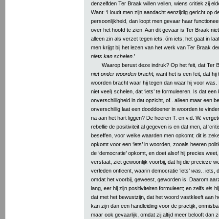
denzelfden Ter Braak willen vellen, wiens critiek zij el
Want: ‘Houdt men zijn aandacht eenzijdig gericht op de
persoonlijkheid, dan loopt men gevaar haar functionee
over het hoofd te zien. Aan dit gevaar is Ter Braak nie
alleen zin als verzet tegen iets, óm iets; het gaat in laa
men krijgt bij het lezen van het werk van Ter Braak de
niets kan schelen
.’
Waarop berust deze indruk? Op het feit, dat Ter Br
niet onder woorden brach
t; want het is een feit, dat h
woorden bracht waar hij tegen dan waar hij voor was.
niet veel) schelen, dat ‘iets’ te formuleeren. Is dat een 
onverschilligheid in dat opzicht, of.. alleen maar een b
onverschillig laat een dooddoener in woorden te vind
na aan het hart liggen? De heeren T. en v.d. W. vergeten
rebellie de positiviteit al gegeven is en dat men, al ‘cr
beseffen, voor welke waarden men opkomt; dit is zeker,
opkomt voor een ‘iets’ in woorden, zooals heeren polit
de ‘democratie’ opkomt, en doet alsof hij precies wee
verstaat, ziet gewoonlijk voorbij, dat hij die precieze
verleden ontleent, waarin democratie ‘iets’
was
.. iets,
omdat het voorbij, geweest, geworden is. Daarom aarzel
lang, eer hij zijn positiviteiten formuleert; en zelfs
als
hi
dat met het bewustzijn, dat het woord vastkleeft aan h
kan zijn dan een handleiding voor de practijk, onmisbaa
maar ook gevaarlijk, omdat zij altijd meer belooft dan zi