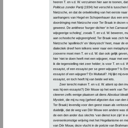
heeren T. en v.d. W. verzuimen hier aan te toonen, da
Politicus zonder Partij
(1934) het verschil is tusschen
Nietzsche, en dat de ontwikkeling van het eerste naar
aanhangers van Hegel en Schopenhauer dus een erns
doordringing met Nietzsche voor Ter Braak in dezen v
geweest. De antithese ‘burger-dichter’ in het
Carnaval
wijsgeerige scholing’, zooals T. en v.d. W. beweren, 
aan
schoolsche wijsgeerigheid
; Ter Braak was zich hi
Nietzsche ‘apollinisch’ en ‘dionysisch’ heet, maar de 
dialectiek dreef hem telkens weer naar een metaphysica
zooverre moet men T. en v.d. W. dan ook gelijk geven, 
hier ‘niet te doen heeft met een wijsgeer, maar met een
ik die tegenstelling niet zeer helder; is voor T. en v.d
essayist, of een essayist per se
geen
wijsgeer? Is Em
essayist of een wijsgeer? En Multatuli?. Hij lijkt mij e
essayist, en toch heeft hij van beide wel iets.
Zeer terecht maken T. en v.d. W. attent op den invl
was hij een essayist?) Dèr Mouw op het werk van Ter 
citeeren zelfs eenige plaatsen uit diens
Absoluut Ideal
Mystiek
, die mij nu nog (geheel afgezien dus van den 
Ter Braak) levendig voor den geest staan als verlosse
duidelijk, dat de weg van Dèr Mouw een andere was da
de een den ander dus slechts ‘van dienst kon zijn’ in 
overeenkomstige wrijving met het Hegelianisme en met
van Dèr Mouw, deze vlucht in de poëzie van Brahman, 