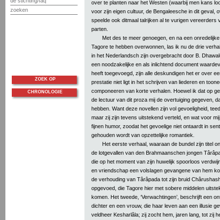
de stichting/faq
over te planten naar het Westen (waarbij men kans loo
zoeken
voor zijn eigen cultuur, de Bengaleesche in dit geval, o
speelde ook ditmaal talrijken al te vurigen vereerder
parten.
Met des te meer genoegen, en na een onredelijke 
Tagore te hebben overwonnen, las ik nu de drie verhal
in het Nederlandsch zijn overgebracht door B. Dhawale
een noodzakelijke en als inlichtend document waardevo
heeft toegevoegd, zijn alle deskundigen het er over e
ZOEK OP
prestatie niet ligt in het schrijven van liederen en too
componeeren van korte verhalen. Hoewel ik dat op g
CHRONOLOGIE
de lectuur van dit proza mij de overtuiging gegeven, d
hebben. Want deze novellen zijn vol gevoeligheid, tee
maar zij zijn tevens uitstekend verteld, en wat voor mij al
fijnen humor, zoodat het gevoelige niet ontaardt in senti
gehouden wordt van opzettelijke romantiek.
Het eerste verhaal, waaraan de bundel zijn titel on
de lotgevallen van den Brahmaanschen jongen Târâp
die op het moment van zijn huwelijk spoorloos verdwijn
en vriendschap een volslagen gevangene van hem kon
de verhouding van Târâpada tot zijn bruid Chârushashi
opgevoed, die Tagore hier met sobere middelen uitstek
komen. Het tweede, ‘Verwachtingen’, beschrijft een o
dichter en een vrouw, die haar leven aan een illusie ge
veldheer Kesharlâla; zij zocht hem, jaren lang, tot zij h