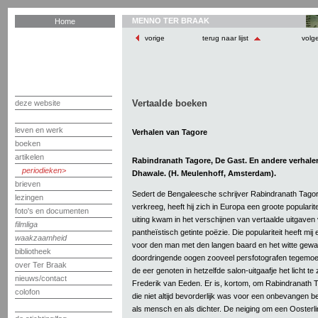
MENNO TER BRAAK
Home
vorige
terug naar lijst
volg
Vertaalde boeken
deze website
leven en werk
Verhalen van Tagore
boeken
artikelen
Rabindranath Tagore, De Gast. En andere verhalen.
periodieken
Dhawale. (H. Meulenhoff, Amsterdam).
brieven
Sedert de Bengaleesche schrijver Rabindranath Tagor
lezingen
verkreeg, heeft hij zich in Europa een groote popularite
foto's en documenten
uiting kwam in het verschijnen van vertaalde uitgaven v
filmliga
pantheïstisch getinte poëzie. Die populariteit heeft mi
waakzaamheid
voor den man met den langen baard en het witte gewaa
bibliotheek
doordringende oogen zooveel persfotografen tegemoet
over Ter Braak
de eer genoten in hetzelfde salon-uitgaafje het licht t
nieuws/contact
Frederik van Eeden. Er is, kortom, om Rabindranath T
colofon
die niet altijd bevorderlijk was voor een onbevangen b
als mensch en als dichter. De neiging om een Oosterli