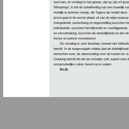
oud man, en verdiept in het gewas, dat op zijn erf groei
‘Mrinamayi’, is het de ontwikkeling van een huwelijk 
moeilijk te temmen meisje, die Tagore als motief dient.
proza gaat in de eerste plaats uit van de wijze waaro
meegedeeld; samenhang en tegenstelling tusschen he
individueele, tusschen het blijvende en voorbijgaand
en vervolmaking, tusschen de werkelijkheid en den d
humor en poëzie verantwoord.
De vertaling is zeer leesbaar, hoewel niet vlekke
betreft. In de toegevoegde notities laat de duidelijkhei
wenschen over; de uiteenzetting over de kasten bv. is
Gelukkig betreft dit niet de verhalen zelf, waarin men 
oorspronkelijke zeker meent na te voelen.
M.t.B.