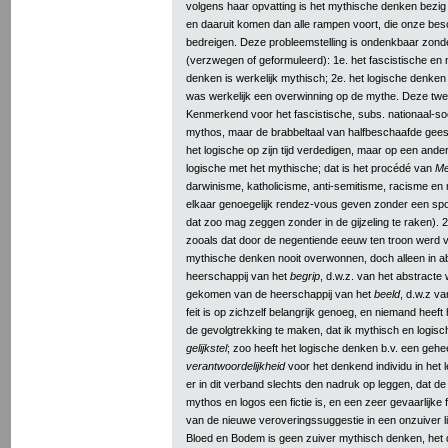
volgens haar opvatting is het mythische denken bezig 
en daaruit komen dan alle rampen voort, die onze be
bedreigen. Deze probleemstelling is ondenkbaar zond
(verzwegen of geformuleerd): 1e. het fascistische en n
denken is werkelijk mythisch; 2e. het logische denke
was werkelijk een overwinning op de mythe. Deze twe
Kenmerkend voor het fascistische, subs. nationaal-soc
mythos, maar de brabbeltaal van halfbeschaafde gees
het logische op zijn tijd verdedigen, maar op een ande
logische met het mythische; dat is het procédé van
Me
darwinisme, katholicisme, anti-semitisme, racisme en
elkaar genoegelijk rendez-vous geven zonder een spoor
dat zoo mag zeggen zonder in de gijzeling te raken). 
zooals dat door de negentiende eeuw ten troon werd v
mythische denken nooit overwonnen, doch alleen in a
heerschappij van het
begrip
, d.w.z. van het abstracte 
gekomen van de heerschappij van het
beeld
, d.w.z v
feit is op zichzelf belangrijk genoeg, en niemand heeft
de gevolgtrekking te maken, dat ik mythisch en logis
gelijkstel
; zoo heeft het logische denken b.v. een gehe
verantwoordelijkheid
voor het denkend individu in het 
er in dit verband slechts den nadruk op leggen, dat de
mythos en logos een fictie is, en een zeer gevaarlijke f
van de nieuwe veroveringssuggestie in een onzuiver li
Bloed en Bodem is geen zuiver mythisch denken, het