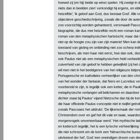
hoewel zij (en hij) beide op winst spelen. Hij zwelgt in d
niets dan in beelden zien’ verkondigt hij ergens, en elde
hetzelfde’; ‘ik geloof aan God, dus bestaat God’. All
objectieve geschiedschrijving, zooals die door de aut
zoo voorzichtig worden gehanteerd, versmaadt Pascoa
biographie, die dus met hetzelfde recht een roman k
roman van den metaphysischen hartstocht; maar dat wil
niet op de hoogte zou zijn van zijn materie! Men kan d
toestand van gisting en ontbinding niet zoo scherp ind
beschrijven, als men haar niet eerst, hoe dan ook, do
ook Paulus niet als een metaphysischen held verbeel
zuiverheid van zijn geloof te hebben getwijfeld (zij het
wil men niet in het beeldgenre van het religieuze bidpr
Portugeesche en katholieke verheerlijker van den chris
van het wonder der fantasie, dat Nero en Lucretius ve
voorbereid te zijn, is tegelijk ook een ketter, die in Pa
metaphysische verlangen wil belichamen en daardoor
dichter staat bij Paulus' vijand Nietzsche dan bij de 
die haar officieele Paulus-conceptie niet in twijfel get
zooals Pascoaes het uitdrukt: ‘De lijkensmaak der ro
Christendom over en gaf het dit vale en taaie, waardoo
morgenvogels onverteerbaar werd.’ Het mythische lati
en kettersch tegelijk; het is een lyrische verheerlijking
die niet schroomt om de kerk een ‘hiërarchische burea
uitvloeisel der hel’, God ‘een oneindigen droom van de