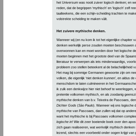
het Universum was nooit zuiver logisch denken; en 
reden, dat de begrippen ‘mythisch’ en ‘logisch’ zelf re
taalteekens, die een schijn-scheiding trachten te ma
volstrekte scheiding te maken vàlt.
Het zuivere mythische denken.
Wanneer wij (en nu kom ik tot het eigenlijke chapiter v
denken werkelijk perse zouden moeten beschouwen als i
overwonnen kan en moet worden door het logische de
moeten beginnen met het grootste deel van de Spaa
literatuur te verwerpen als iets minderwaardigs, voorloo
probleem zoo stellen beteekent al de belachelijkheid v
Het mag bij sommige Germanen gewoonte zijn om neer 
volken, die eigenlijk ‘niet denken kunnen’, en aldus de
menschdom te laten culmineeren in het Germaansche
ik zulk een denkwijze hier niet behoef te weerleggen, wa
pretentie volkomen mythisch, en als zoodanig geensz
mythische denken van b.v. Teixeira de Pascoaes, den
Dichter Gods
(
Sào Paulo
). Wanneer wij ons logische 
mythische van Pascoaes, dan zullen wij dat op ander
want het mythische is bij Pascoaes volkomen comple
logische in
! Wie dit zeer boeiende boek over den apost
zich gaan realiseeren, wat
werkelijk
mythisch denken is.
lezend, slechts een voorbeeld onder oogen krijgt va