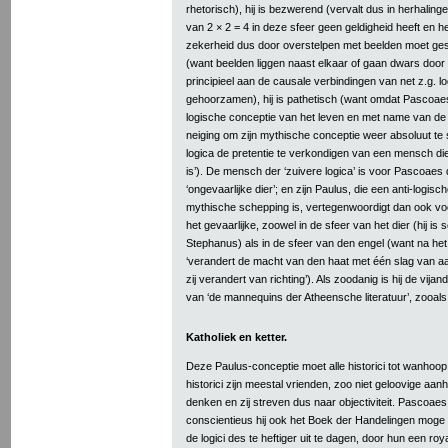
rhetorisch), hij is bezwerend (vervalt dus in herhaling
van 2 × 2 = 4 in deze sfeer geen geldigheid heeft en 
zekerheid dus door overstelpen met beelden moet gesc
(want beelden liggen naast elkaar of gaan dwars door
principieel aan de causale verbindingen van net z.g. l
gehoorzamen), hij is pathetisch (want omdat Pascoae
logische conceptie van het leven en met name van de g
neiging om zijn mythische conceptie weer absoluut te 
logica de pretentie te verkondigen van een mensch die 
is’). De mensch der ‘zuivere logica’ is voor Pascoae
‘ongevaarlijke dier’; en zijn Paulus, die een anti-logisc
mythische schepping is, vertegenwoordigt dan ook vo
het gevaarlijke, zoowel in de sfeer van het dier (hij i
Stephanus) als in de sfeer van den engel (want na h
‘verandert de macht van den haat met één slag van aa
zij verandert van richting’). Als zoodanig is hij de vijand
van ‘de mannequins der Atheensche literatuur’, zooa
Katholiek en ketter.
Deze Paulus-conceptie moet alle historici tot wanhoop
historici zijn meestal vrienden, zoo niet geloovige aa
denken en zij streven dus naar objectiviteit. Pascoaes 
conscientieus hij ook het Boek der Handelingen moge v
de logici des te heftiger uit te dagen, door hun een ro