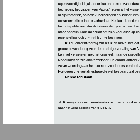
tegenwoordigheid, juist door het ontbreken van iedere
het heden; het visioen van Paulus' reizen is het visio
al zijn rhetoriek, pathetiek, herhalingen en ‘kolder’ e
oorspronkelijken indruk achterlaat. Het legt de critiek 
het hutspotdenken der dictatoren dat gaarne zou doen 
maar het stimuleert de critiek om zich voor alles op de
tegenstelling logisch-mythisch te bezinnen.
Ik zou onrechtvaardig zijn als ik dit artikel besl
groote bewondering voor de prachtige vertaling van A
kan niet vergelijken met het origineel, maar de soepelhe
Nederlandsch zijn onovertrefbaar. En daarbij ontbree
verantwoording aan het slot niet, zoodat ons een herh
Portugeesche vertalingstragedie wel bespaard zal blij
Menno ter Braak.
4
Ik verwijs voor een karakteristiek van den inhoud en 
naar het Zondagsblad van 5 Dec. j.l.