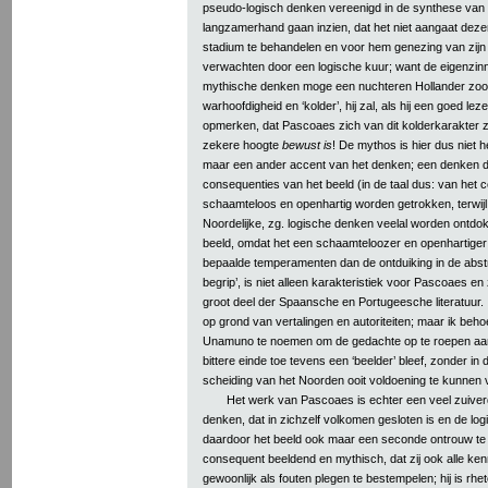
pseudo-logisch denken vereenigd in de synthese van d
langzamerhand gaan inzien, dat het niet aangaat dezen
stadium te behandelen en voor hem genezing van zijn
verwachten door een logische kuur; want de eigenzinn
mythische denken moge een nuchteren Hollander zoo
warhoofdigheid en ‘kolder’, hij zal, als hij een goed le
opmerken, dat Pascoaes zich van dit kolderkarakter zi
zekere hoogte
bewust is
! De mythos is hier dus niet 
maar een ander accent van het denken; een denken du
consequenties van het beeld (in de taal dus: van het 
schaamteloos en openhartig worden getrokken, terwijl
Noordelijke, zg. logische denken veelal worden ontdo
beeld, omdat het een schaamteloozer en openhartiger
bepaalde temperamenten dan de ontduiking in de abstr
begrip’, is niet alleen karakteristiek voor Pascoaes en 
groot deel der Spaansche en Portugeesche literatuur. 
op grond van vertalingen en autoriteiten; maar ik beh
Unamuno te noemen om de gedachte op te roepen aan 
bittere einde toe tevens een ‘beelder’ bleef, zonder in
scheiding van het Noorden ooit voldoening te kunnen 
Het werk van Pascoaes is echter een veel zuive
denken, dat in zichzelf volkomen gesloten is en de lo
daardoor het beeld ook maar een seconde ontrouw te wo
consequent beeldend en mythisch, dat zij ook alle ken
gewoonlijk als fouten plegen te bestempelen; hij is rh