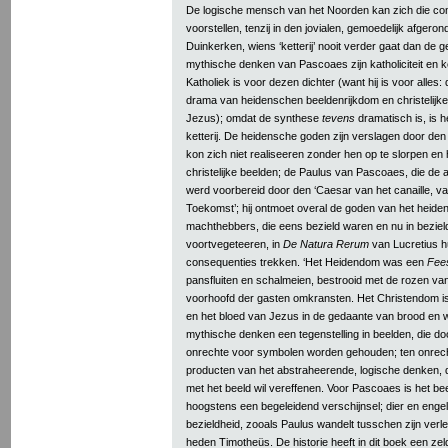
De logische mensch van het Noorden kan zich die com
voorstellen, tenzij in den jovialen, gemoedelijk afger
Duinkerken, wiens ‘ketterij’ nooit verder gaat dan de g
mythische denken van Pascoaes zijn katholiciteit en ke
Katholiek is voor dezen dichter (want hij is voor alles:
drama van heidenschen beeldenrijkdom en christelijke
Jezus); omdat de synthese
tevens
dramatisch is, is h
ketterij. De heidensche goden zijn verslagen door den 
kon zich niet realiseeren zonder hen op te slorpen en 
christelijke beelden; de Paulus van Pascoaes, die de a
werd voorbereid door den ‘Caesar van het canaille, 
Toekomst’; hij ontmoet overal de goden van het heide
machthebbers, die eens bezield waren en nu in bezield
voortvegeteeren, in
De Natura Rerum
van Lucretius hu
consequenties trekken. ‘Het Heidendom was een
Fee
pansfluiten en schalmeien, bestrooid met de rozen van 
voorhoofd der gasten omkransten. Het Christendom i
en het bloed van Jezus in de gedaante van brood en wi
mythische denken een tegenstelling in beelden, die do
onrechte voor symbolen worden gehouden; ten onrech
producten van het abstraheerende, logische denken, 
met het beeld wil vereffenen. Voor Pascoaes is het bee
hoogstens een begeleidend verschijnsel; dier en engel
bezieldheid, zooals Paulus wandelt tusschen zijn verl
heden Timotheüs. De historie heeft in dit boek een ze