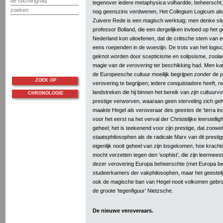
de stichting/faq
tegenover iedere metaphysica volhardde, beheerscht,
zoeken
nog geenszins verdwenen, Het Collegium Logicum als
Zuivere Rede is een magisch werktuig; men denke sle
professor Bolland, die een dergelijken invloed op het g
Nederland kon uitoefenen, dat de critische stem van
eens roependen in de woestijn. De trots van het logi
geknot worden door scepticisme en solipsisme, zoola
magie van de
verovering
ter beschikking had. Men ka
de Europeesche cultuur moeilijk begrijpen zonder de 
ZOEK OP
verovering te begrijpen; iedere conquistadore heeft, 
landstreken die hij binnen het bereik van
zijn
cultuurvo
CHRONOLOGIE
prestige verworven, waaraan geen sterveling zich ge
maakte Hegel als veroveraar des geestes de ‘terra in
voor het eerst na het verval der Christelijke leerstellig
geheel; het is teekenend voor zijn prestige, dat zoowe
staatsphilosophen als de radicale Marx van dit prestig
eigenlijk nooit geheel van zijn losgekomen, hoe kracht
mocht verzetten tegen den ‘sophist’, die zijn leermees
dezer verovering Europa beheerschte (met Europa bedo
studeerkamers der vakphilosophen, maar het geestelijk 
ook de magische ban van Hegel nooit volkomen gebrok
de groote ‘tegenfiguur’ Nietzsche.
De nieuwe veroveraars.