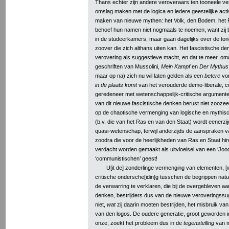
Thans echter zijn andere veroveraars ten tooneele v
omslag maken met de logica en iedere geestelijke activ
maken van nieuwe mythen: het Volk, den Bodem, het Ra
behoef hun namen niet nogmaals te noemen, want zij b
in de studeerkamers, maar gaan dagelijks over de tong
zoover die zich althans uiten kan. Het fascistische de
verovering als suggestieve macht, en dat te meer, om
geschriften van Mussolini,
Mein Kampf
en
Der Mythus
maar op na) zich nu wil laten gelden als een
betere
vor
in de plaats komt
van het verouderde demo-liberale, cu
geredeneer met wetenschappelijk-critische argument
van dit nieuwe fascistische denken berust niet zooze
op de chaotische vermenging van logische en mythis
(b.v. die van het Ras en van den Staat) wordt eenerzij
quasi-wetenschap, terwijl anderzijds de aanspraken v
zoodra die voor de heerlijkheden van Ras en Staat hi
verdacht worden gemaakt als uitvloeisel van een ‘Joo
‘communistischen’ geest!
U[it de] zonderlinge vermenging van elementen, [w
critische ondersche[idin]g tusschen de begrippen natu
de verwarring te verklaren, die bij de overgebleven a
denken, bestrijders dus van de nieuwe veroveringssug
niet,
wat
zij daarin moeten bestrijden, het misbruik va
van den logos. De oudere generatie, groot geworden in
onze, zoekt het probleem dus in de
tegenstelling
van m