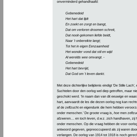
onverminderd gehandhaafd:
Gebenedeid
Het hart dat lijdt
En zoekt en zorgt en bangt,
Dat om verloren droomen schreit,
Dat nooit-gekomen liefde beidt,
Naar 't onbereikte langt;
Tot het in eigen Eenzaamheid
Het wonder vond dat stil en wijd
Al werelds wee omvangt.
-
Gebenedeid
Het hart bevrijd,
Dat God om 't leven dankt.
Met deze dichterlijke belijdenis eindigt ‘De Stille Lach’
Suchtelen door den oorlog wel diep getroffen, maar nie
geschokt werd. ‘In naam dan van dit eeuwige en waarac
hart, aanvaardt de les die dezen oorlog nog kan recht
af de zelfzucht en eigendunk die hem hebben veroorza
onder menschen.’ De groote vraag is,
hoe
men zelfzu
afzweren.... en toch leven, d.w.z. zich handhaven, zi
onder menschen. Op die vraag hebben de voor-oorlog
antwoord gegeven, gepreoccupeerd als zij waren doo
verlangen. De oorlog van 1914 tot 1918 is noch gerec