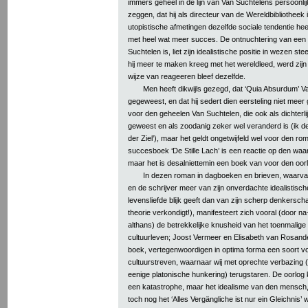
immers geheel in de lijn van Van Suchtelens persoonl
zeggen, dat hij als directeur van de Wereldbibliotheek 
utopistische afmetingen dezelfde sociale tendentie heef
met heel wat meer succes. De ontnuchtering van een g
Suchtelen is, liet zijn idealistische positie in wezen 
hij meer te maken kreeg met het wereldleed, werd zijn o
wijze van reageeren bleef dezelfde.
Men heeft dikwijls gezegd, dat ‘Quia Absurdum’ V
gegeweest, en dat hij sedert dien eersteling niet meer g
voor den geheelen Van Suchtelen, die ook als dichterl
geweest en als zoodanig zeker wel veranderd is (ik de
der Ziel’), maar het geldt ongetwijfeld wel voor den ro
succesboek ‘De Stille Lach’ is een reactie op den waa
maar het is desalniettemin een boek van voor den oor
In dezen roman in dagboeken en brieven, waarvan d
en de schrijver meer van zijn onverdachte idealistisc
levensliefde blijk geeft dan van zijn scherp denkerscha
theorie verkondigt!), manifesteert zich vooral (door 
althans) de betrekkelijke knusheid van het toenmalig
cultuurleven; Joost Vermeer en Elisabeth van Rosand
boek, vertegenwoordigen in optima forma een soort v
cultuurstreven, waarnaar wij met oprechte verbazing
eenige platonische hunkering) terugstaren. De oorlog
een katastrophe, maar het idealisme van den mensch, 
toch nog het ‘Alles Vergängliche ist nur ein Gleichnis’ we