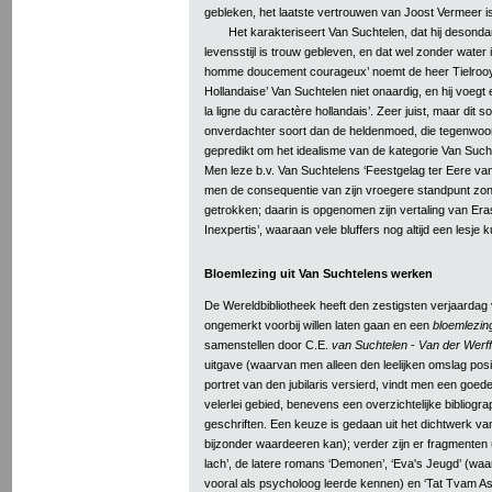
gebleken, het laatste vertrouwen van Joost Vermeer 
Het karakteriseert Van Suchtelen, dat hij desondank
levensstijl is trouw gebleven, en dat wel zonder water i
homme doucement courageux’ noemt de heer Tielrooy in
Hollandaise’ Van Suchtelen niet onaardig, en hij voegt 
la ligne du caractère hollandais’. Zeer juist, maar dit so
onverdachter soort dan de heldenmoed, die tegenwoor
gepredikt om het idealisme van de kategorie Van Such
Men leze b.v. Van Suchtelens ‘Feestgelag ter Eere va
men de consequentie van zijn vroegere standpunt zonde
getrokken; daarin is opgenomen zijn vertaling van Er
Inexpertis’, waaraan vele bluffers nog altijd een lesj
Bloemlezing uit Van Suchtelens werken
De Wereldbibliotheek heeft den zestigsten verjaardag 
ongemerkt voorbij willen laten gaan en een
bloemlezin
samenstellen door C.E.
van Suchtelen
-
Van der Werff
uitgave (waarvan men alleen den leelijken omslag posi
portret van den jubilaris versierd, vindt men een goede
velerlei gebied, benevens een overzichtelijke bibliogr
geschriften. Een keuze is gedaan uit het dichtwerk van
bijzonder waardeeren kan); verder zijn er fragmenten ui
lach’, de latere romans ‘Demonen’, ‘Eva's Jeugd’ (wa
vooral als psycholoog leerde kennen) en ‘Tat Tvam Asi