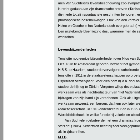
men Van Suchtelens levensbeschouwing zoo sympathie
is recht gedaan aan zijn dramatische proeven (‘Kroisos
die mede tot zijn spontaanste geschriften behooren, e
philosophische beschouwingen. Ook van den vertaler 
Heine en Goethe in het Nederlandsch overgebracht) w
Een uitstekende bloemlezing dus, waarmee men de s
wenschen.
Levensbijzonderheden
Tenslotte nog eenige bijzonderheden over Nico van Su
Oct. 1878 te Amsterdam geboren, bezocht het gymna
H.B.S. te Haarlem, studeerde vervolgens scheikunde
tenslotte in 1911 in de staatswetenschappen op proefs
Psychisch Verschijnsel’. Voor dien nam hij o.a. deel 
studeerde hij nog te Zürich. Vergeten wij op deze plaats o
werkzaam was als nachtredacteur van ‘Het Vaderland’
bijdragen van zijn hand zijn verschenen. Ook als uitg
werkzaam geweest; een beroep, dat hem ook later wee
redactiesecretaris, in 1916 onderdirecteur en in 1925 
Wereldbibliotheek, in welke functie hij velerlei en uit
Van Suchtelen debuteerde met een dramatisch ged
‘Verzen’ (1905). Sedertdien heeft hij zeer veel gepubl
als in tijdschriften.
M.t.B.