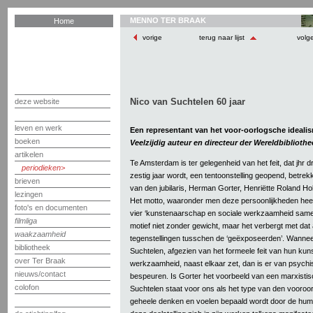
MENNO TER BRAAK
Home
vorige
terug naar lijst
volg
Nico van Suchtelen 60 jaar
deze website
leven en werk
Een representant van het voor-oorlogsche ideali
boeken
Veelzijdig auteur en directeur der Wereldbibliothe
artikelen
Te Amsterdam is ter gelegenheid van het feit, dat jhr
periodieken
zestig jaar wordt, een tentoonstelling geopend, betr
brieven
van den jubilaris, Herman Gorter, Henriëtte Roland Ho
lezingen
Het motto, waaronder men deze persoonlijkheden heeft v
foto's en documenten
vier ‘kunstenaarschap en sociale werkzaamheid sameng
filmliga
motief niet zonder gewicht, maar het verbergt met dat 
waakzaamheid
tegenstellingen tusschen de ‘geëxposeerden’. Wannee
bibliotheek
Suchtelen, afgezien van het formeele feit van hun ku
over Ter Braak
werkzaamheid, naast elkaar zet, dan is er van psychisc
nieuws/contact
bespeuren. Is Gorter het voorbeeld van een marxisti
colofon
Suchtelen staat voor ons als het type van den vooro
geheele denken en voelen bepaald wordt door de human