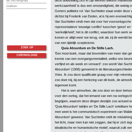
de stichting/faq
deze doelstelling zich in zijn werken telkens manifestee
werkzaamheid’ is dus een omstandigheid, die weinig 
zoeken
Gorters politieke rol. Van Suchtelen staat onder deze
dichtst bij Frederik van Eeden, al is hij een evenwichti
Van Suchtelen vindt men dat voor het vooroorlogsche
representatieve ‘eeuwige conflict’ tusschen ‘geest’ en ‘
‘werkelijkheid’; het is dit conflict, waardoor hun werk 
komen er altijd weer toe terug, ook als zij de wereld b
van een tijdelijk scepticisme.
ZOEK OP
Quia Absurdum en De Stille Lach.
‘Een mooi boek, maar dat bovendien van meer dan ge
CHRONOLOGIE
kennis van een overgangsmentaliteit, welke ons beurte
verfijnd en als week en verward’: zoo wordt Van Such
Absurdum’ (1906) genoemd in de litteratuurgeschiede
Vries. Ik zou deze qualificatie graag voor mijn rekeni
zoo doet mij, bij een herlezing van dit boek, de atmosfee
tegemoet komt.
Het is een atmosfeer, die zoo door en door behoo
voor den oorlog, dat het iemand van een na-oorlogsch
begrijpen, waarom deze dingen destijds zoo actueel w
‘Quia Absurdum’ talrijke en ‘De Stille Lach’ ontelbare
men weet is het communistisch experiment van Walden
Absurdum’ geweest. Van Suchtelen stelt de mislukking 
het licht, maar men kan niet zeggen, dat hij er zich
teg
idealistische en humanistische motief, waaruit zulk ee