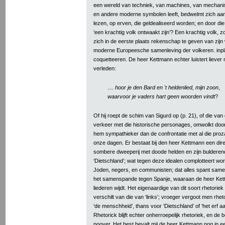
een wereld van techniek, van machines, van mechanise
en andere moderne symbolen leeft, bedwelmt zich aan r
lezen, op erven, die geldealiseerd worden; en door die
‘een krachtig volk ontwaakt zijn’? Een krachtig volk, 
zich in de eerste plaats rekenschap te geven van zijn w
moderne Europeesche samenleving der volkeren. inpl
coquetteeren. De heer Kettmann echter luistert liever 
verleden:
....
hoor je den Bard en 't heldenlied, mijn zoon
,
waarvoor je vaders hart geen woorden vindt
?
Of hij roept de schim van Sigurd op (p. 21), of die van d
verkeer met die historische personages, omwolkt door 
hem sympathieker dan de confrontatie met al die pro
onze dagen. Er bestaat bij den heer Kettmann een di
sombere dweeperij met doode helden en zijn buldere
‘Dietschland’; wat tegen deze idealen complotteert wor
Joden, negers, en communisten; dat alles spant samen
het samenspande tegen Spanje, waaraan de heer Kett
liederen wijdt. Het eigenaardige van dit soort rhetoriek 
verschilt van die van ‘links’; vroeger vergoot men rhetor
‘de menschheid’, thans voor ‘Dietschland’ of ‘het erf a
Rhetorick blijft echter onherroepelijk rhetoriek, en de be
poover. Het best bevalt mij de heer Kettmann nog in e