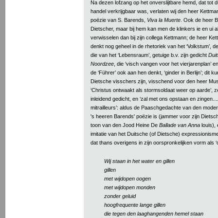
Na dezen lofzang op het onverslijtbare hemd, dat tot d
handel verkrijgbaar was, verlaten wij den heer Kettm
poëzie van S. Barends,
Viva la Muerte
. Ook de heer B
Dietscher, maar bij hem kan men de klinkers ie en ui a
verwisselen dan bij zijn collega Kettmann; de heer K
denkt nog geheel in de rhetoriek van het ‘Volkstum’, d
die van het ‘Lebensraum’, getuige b.v. zijn gedicht
Dui
Noordzee
, die ‘visch vangen voor het vierjarenplan’ e
de ‘Führer’ ook aan hen denkt, ‘ginder in Berlijn’; dit 
Dietsche visschers zijn, visschend voor den heer Muss
‘Christus ontwaakt als stormsoldaat weer op aarde’, z
inleidend gedicht, en ‘zal met ons opstaan en zingen...
mitrailleurs’: aldus de Paaschgedachte van den moder
's heeren Barends' poëzie is (jammer voor zijn Diets
toon van den Jood Heine De
Ballade van Anna
louis),
imitatie van het Duitsche (of Dietsche) expressionisme
dat thans overigens in zijn oorspronkelijken vorm als ‘o
Wij staan in het water en gillen
gillen
met wijdopen oogen
met wijdopen monden
zonder geluid
hoogfrequente lange gillen
die tegen den laaghangenden hemel staan