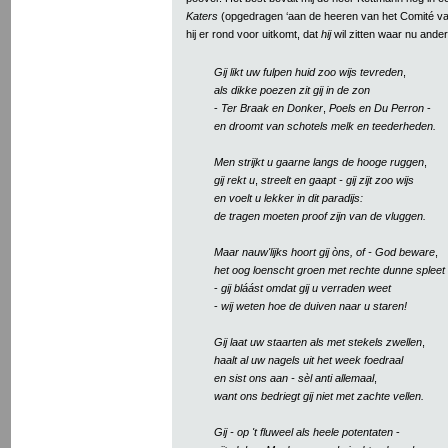
Katers
(opgedragen ‘aan de heeren van het Comité v
hij er rond voor uitkomt, dat
hij
wil zitten waar nu ander
Gij likt uw fulpen huid zoo wijs tevreden
,
als dikke poezen zit gij in de zon
-
Ter Braak en Donker
,
Poels en Du Perron
-
en droomt van schotels melk en teederheden.
Men strijkt u gaarne langs de hooge ruggen
,
gij rekt u
,
streelt en gaapt - gij zijt zoo wijs
en voelt u lekker in dit paradijs:
de tragen moeten proof zijn van de vluggen.
Maar nauw'lijks hoort gij òns, of - God beware
,
het oog loenscht groen met rechte dunne spleet
-
gij bláást omdat gij u verraden weet
-
wij weten hoe de duiven naar u staren!
Gij laat uw staarten als met stekels zwellen
,
haalt al uw nagels uit het week foedraal
en sist ons aan - sèl anti allemaal
,
want ons bedriegt gij niet met zachte vellen.
Gij - op 't fluweel als heele potentaten
-