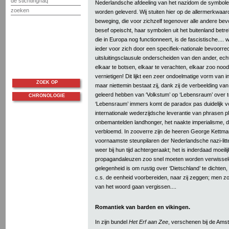
de stichting/faq
Nederlandsche afdeeling van het nazidom de symbolen
zoeken
worden geleverd. Wij stuiten hier op de allermerkwaar
beweging, die voor zichzelf tegenover alle andere bev
besef opeischt, haar symbolen uit het buitenland betrek
die in Europa nog functionneert, is de fascistische....
ieder voor zich door een specifiek-nationale bevoorre
uitsluitingsclausule onderscheiden van den ander, ec
elkaar te botsen, elkaar te verachten, elkaar zoo nood
vernietigen! Dit lijkt een zeer ondoelmatige vorm van int
ZOEK OP
maar niettemin bestaat zij, dank zij de verbeelding va
geleerd hebben van ‘Volkstum’ op ‘Lebensraum’ over t
CHRONOLOGIE
‘Lebensraum’ immers komt de paradox pas duidelijk v
internationale wederzijdsche leverantie van phrasen p
onbemantelden landhonger, het naakte imperialisme, d
verbloemd. In zooverre zijn de heeren George Kettman
voornaamste steunpilaren der Nederlandsche nazi-litt
weer bij hun tijd achtergeraakt; het is inderdaad moeilij
propagandaleuzen zoo snel moeten worden verwisseld
gelegenheid is om rustig over ‘Dietschland’ te dichte
c.s. de eenheid voorbereiden, naar zij zeggen; men zou
van het woord gaan vergissen....
Romantiek van barden en vikingen.
In zijn bundel
Het Erf aan Zee
, verschenen bij de Am