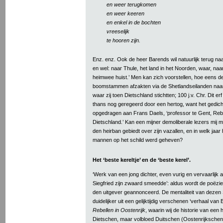
en weer terugkomen
en weer keeren
en enkel in de bochten
vreeselijk
te hooren zijn.
Enz. enz. Ook de heer Barends wil natuurlijk terug na
en wel: naar Thule, het land in het Noorden, waar, naar h
heimwee huist.’ Men kan zich voorstellen, hoe eens de
boomstammen afzakten via de Shetlandseilanden naa
waar zij toen Dietschland stichtten; 100 j.v. Chr. Dit er
thans nog geregeerd door een hertog, want het gedic
opgedragen aan Frans Daels, ‘professor te Gent, Rebe
Dietschland.’ Kan een mijner demoliberale lezers mij
den heirban gebiedt over zijn vazallen, en in welk jaar 
mannen op het schild werd geheven?
Het ‘beste kereltje’ en de ‘beste kerel’.
‘Werk van een jong dichter, even vurig en vervaarlijk
Siegfried zijn zwaard smeedde’: aldus wordt de poëzi
den uitgever geannonceerd. De mentaliteit van dezen Si
duidelijker uit een gelijktijdig verschenen ‘verhaal va
Rebellen in Oostenrijk
, waarin wij de historie van een
Dietschen, maar volbloed Duitschen (Oostenrijkschen) 