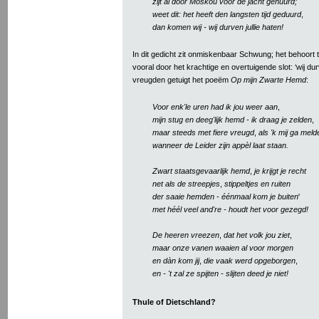
zijt al door Moskou voor de jacht gehuurd;
weet dit: het heeft den langsten tijd geduurd
,
dan komen wij - wij durven jullie haten!
In dit gedicht zit onmiskenbaar Schwung; het behoort t
vooral door het krachtige en overtuigende slot: ‘wij durv
vreugden getuigt het poeëm
Op mijn Zwarte Hemd
:
Voor enk'le uren had ik jou weer aan
,
mijn stug en deeg'lijk hemd - ik draag je zelden
,
maar steeds met fiere vreugd
,
als 'k mij ga meld
wanneer de Leider zijn appèl laat staan.
Zwart staatsgevaarlijk hemd
,
je krijgt je recht
net als de streepjes
,
stippeltjes en ruiten
der saaie hemden - éénmaal kom je buiten
'
met héél veel and're - houdt het voor gezegd!
De heeren vreezen
,
dat het volk jou ziet
,
maar onze vanen waaien al voor morgen
en dàn kom jij
,
die vaak werd opgeborgen
,
en - 't zal ze spijten - slijten deed je niet!
Thule of Dietschland?