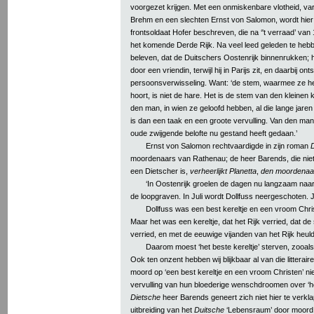
voorgezet krijgen. Met een onmiskenbare vlotheid, v
Brehm en een slechten Ernst von Salomon, wordt hier
frontsoldaat Hofer beschreven, die na ‘'t verraad’ van 
het komende Derde Rijk. Na veel leed geleden te hebbe
beleven, dat de Duitschers Oostenrijk binnenrukken; 
door een vriendin, terwijl hij in Parijs zit, en daarbij o
persoonsverwisseling. Want: ‘de stem, waarmee ze het 
hoort, is niet de hare. Het is de stem van den kleinen 
den man, in wien ze geloofd hebben, al die lange jaren
is dan een taak en een groote vervulling. Van den man, 
oude zwijgende belofte nu gestand heeft gedaan.’
Ernst von Salomon rechtvaardigde in zijn roman
moordenaars van Rathenau; de heer Barends, die nie
een Dietscher is,
verheerlijkt Planetta
,
den moordenaar
‘In Oostenrijk groelen de dagen nu langzaam naar J
de loopgraven. In Juli wordt Dollfuss neergeschoten. Ja,
Dollfuss was een best kereltje en een vroom Chri
Maar het was een kereltje, dat het Rijk verried, dat de
verried, en met de eeuwige vijanden van het Rijk heuld
Daarom moest ‘het beste kereltje’ sterven, zooa
Ook ten onzent hebben wij blijkbaar al van die litterai
moord op ‘een best kereltje en een vroom Christen’ niet 
vervulling van hun bloederige wenschdroomen over ‘het
Dietsche
heer Barends geneert zich niet hier te verkla
uitbreiding van het
Duitsche
‘Lebensraum’ door moord v