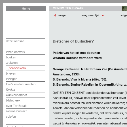
MENNO TER BRAAK
Home
vorige
terug naar lijst
volg
Dietscher of Duitscher?
deze website
leven en werk
Poëzie van het erf met de runen
boeken
Waarom Dollfuss vermoord werd
artikelen
periodieken
George Kettmann Jr. Het Erf aan Zee (De Amster
brieven
Amsterdam, 1938).
lezingen
S. Barends, Viva la Muerte (dito, '38).
foto's en documenten
S. Barends, Bruine Rebellen in Oostenrijk (dito, z.j
filmliga
DAT ER TEN ONZENT een bloeiende nazilitteratuur (ik 
waakzaamheid
nazi-litteratuur, hoewel haar representanten zelf liever
bibliotheek
misbruiken) bestaal, zal wel niemand willen beweren;
over Ter Braak
zooiets, dat om verschillende redenen de aandacht verd
nieuws/contact
omdat wij niet mogen bevorderen, dat deze auteurs, di
colofon
miskend voelen, zich nog miskender gaan voelen; in 
vlucht in rhetoriek en romantiek
een internationaal vers