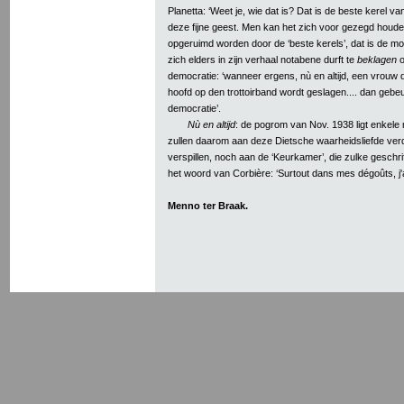
Planetta: ‘Weet je, wie dat is? Dat is de beste kerel van
deze fijne geest. Men kan het zich voor gezegd houden:
opgeruimd worden door de ‘beste kerels’, dat is de mo
zich elders in zijn verhaal notabene durft te
beklagen
o
democratie: ‘wanneer ergens, nù en altijd, een vrouw
hoofd op den trottoirband wordt geslagen.... dan gebeu
democratie’.
Nù en altijd
: de pogrom van Nov. 1938 ligt enkele
zullen daarom aan deze Dietsche waarheidsliefde ve
verspillen, noch aan de ‘Keurkamer’, die zulke geschri
het woord van Corbière: ‘Surtout dans mes dégoûts, j'a
Menno ter Braak.