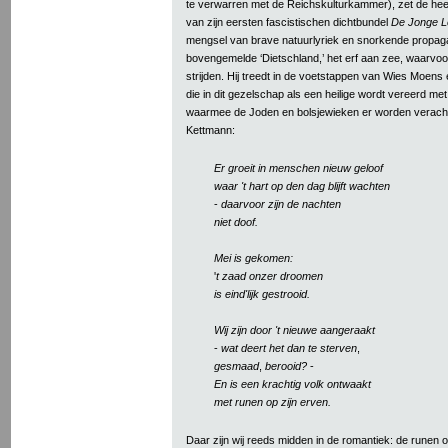
te verwarren met de Reichskulturkammer), zet de heer
van zijn eersten fascistischen dichtbundel
De Jonge 
mengsel van brave natuurlyriek en snorkende propag
bovengemelde ‘Dietschland,’ het erf aan zee, waarvoo
strijden. Hij treedt in de voetstappen van Wies Moens
die in dit gezelschap als een heilige wordt vereerd met
waarmee de Joden en bolsjewieken er worden veracht
Kettmann:
Er groeit in menschen nieuw geloof
waar 't hart op den dag blijft wachten
-
daarvoor zijn de nachten
niet doof.
Mei is gekomen:
'
t zaad onzer droomen
is eind'lijk gestrooid.
Wij zijn door 't nieuwe aangeraakt
-
wat deert het dan te sterven
,
gesmaad
,
berooid?
-
En is een krachtig volk ontwaakt
met runen op zijn erven.
Daar zijn wij reeds midden in de romantiek: de runen 