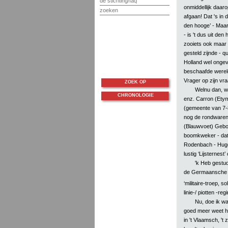
de stichting/faq
onmiddellijk daarop
zoeken
afgaan! Dat 's in 
den hooge’ - Maar
- is 't dus uit den
zooiets ook maar 
gesteld zijnde - q
Holland wel ongev
beschaafde wereld,
Vrager op zijn vr
ZOEK OP
Welnu dan, wie
CHRONOLOGIE
enz. Carron (Etym
(gemeente van 7-8
nog de rondwarend
(Blauwvoet) Geboo
boomkweker - dat 
Rodenbach - Hugo V
lustig ‘Lijsternest’
'k Heb gestud
de Germaansche Phi
‘militaire-troep, 
linie-/ piotten -re
Nu, doe ik wat
goed meer weet hoe
in 't Vlaamsch, 't zi