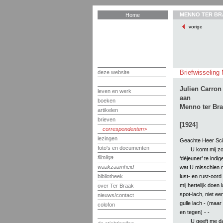
MENNO TER BR
Home
vorige
Briefwisseling 
deze website
Julien Carron
leven en werk
aan
boeken
Menno ter Br
artikelen
brieven
[1924]
correspondenten
lezingen
Geachte Heer Scis
foto's en documenten
U komt mij zo
filmliga
‘déjeuner’ te indi
waakzaamheid
wat U misschien ni
lust- en rust-oord
bibliotheek
mij hertelijk doen 
over Ter Braak
spot-lach, niet ee
nieuws/contact
gulle lach - (maar 
colofon
en tegen) - -
U geeft me da