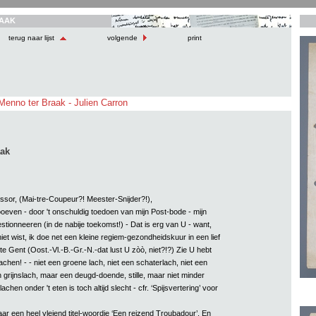
AAK
terug naar lijst
volgende
print
Menno ter Braak - Julien Carron
aak
sor, (Mai-tre-Coupeur?! Meester-Snijder?!),
oeven - door 't onschuldig toedoen van mijn Post-bode - mijn
gestionneeren (in de nabije toekomst!) - Dat is erg van U - want,
et wist, ik doe net een kleine regiem-gezondheidskuur in een lief
 te Gent (Oost.-Vl.-B.-Gr.-N.-dat lust U zòò, niet?!?) Zie U hebt
lachen! - - niet een groene lach, niet een schaterlach, niet een
n grijnslach, maar een deugd-doende, stille, maar niet minder
lachen onder 't eten is toch altijd slecht - cfr. ‘Spijsvertering’ voor
ar een heel vleiend titel-woordje ‘Een reizend Troubadour’. En