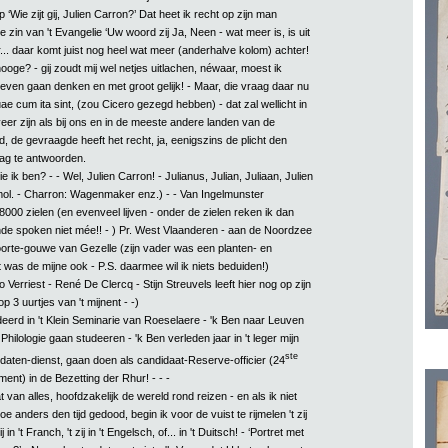
 ‘Wie zijt gij, Julien Carron?’ Dat heet ik recht op zijn man
de zin van 't Evangelie ‘Uw woord zij Ja, Neen - wat meer is, is uit
... daar komt juist nog heel wat meer (anderhalve kolom) achter!
 hooge? - gij zoudt mij wel netjes uitlachen, néwaar, moest ik
even gaan denken en met groot gelijk! - Maar, die vraag daar nu
uae cum ita sint, (zou Cicero gezegd hebben) - dat zal wellicht in
eer zijn als bij ons en in de meeste andere landen van de
 de gevraagde heeft het recht, ja, eenigszins de plicht den
aag te antwoorden.
 ik ben? - - Wel, Julien Carron! - Julianus, Julian, Juliaan, Julien
ol. - Charron: Wagenmaker enz.) - - Van Ingelmunster
000 zielen (en evenveel lijven - onder de zielen reken ik dan
e spoken niet mée!! - ) Pr. West Vlaanderen - aan de Noordzee
rte-gouwe van Gezelle (zijn vader was een planten- en
was de mijne ook - P.S. daarmee wil ik niets beduiden!)
erriest - René De Clercq - Stijn Streuvels leeft hier nog op zijn
 op 3 uurtjes van 't mijnent - -)
eerd in 't Klein Seminarie van Roeselaere - 'k Ben naar Leuven
lologie gaan studeeren - 'k Ben verleden jaar in 't leger mijn
ste
soldaten-dienst, gaan doen als candidaat-Reserve-officier (24
giment) in de Bezetting der Rhur! - - -
 van alles, hoofdzakelijk de wereld rond reizen - en als ik niet
 anders den tijd gedood, begin ik voor de vuist te rijmelen 't zij
j in 't Franch, 't zij in 't Engelsch, of... in 't Duitsch! - ‘Portret met