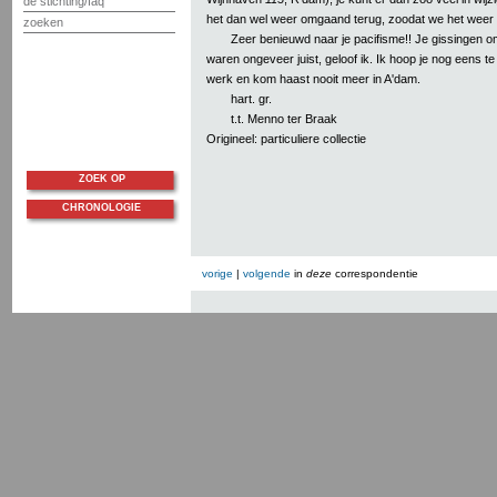
de stichting/faq
het dan wel weer omgaand terug, zoodat we het weer 
zoeken
Zeer benieuwd naar je pacifisme!! Je gissingen omt
waren ongeveer juist, geloof ik. Ik hoop je nog eens te
werk en kom haast nooit meer in A'dam.
hart. gr.
t.t. Menno ter Braak
Origineel: particuliere collectie
ZOEK OP
CHRONOLOGIE
vorige
|
volgende
in
deze
correspondentie