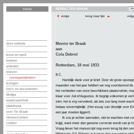
MENNO TER BRAAK
Home
vorige
terug naar lijst
volg
Menno ter Braak
deze website
aan
Cola Debrot
leven en werk
boeken
Rotterdam, 18 mei 1933
artikelen
brieven
B.C.
correspondenten
Hartelijk dank voor je brief. Door de grote opstop
lezingen
maanden van het jaar hebben we nog voortdurend de 
foto's en documenten
het verdeelen van onze beschikbare plaatsruimte; maa
filmliga
klaar voor Juli of Augustus. Ik begrijp volkomen je ver
waakzaamheid
zien; het is erg vervelend, als iets zoo lang moet wac
bibliotheek
helaas onvermijdelijk. (Het essay van Vestdijk over Em
over Ter Braak
een jaar moeten liggen!)
nieuws/contact
Ik zou je echter aanraden,
niet
te wachten met cor
krijgt, want meer dan gewone correctie wordt van je 
colofon
Vraag liever het
manuscript
nog even terug bij den sec
Wijnhaven
113
, R'dam); je kunt er dan zoo veel in wijz