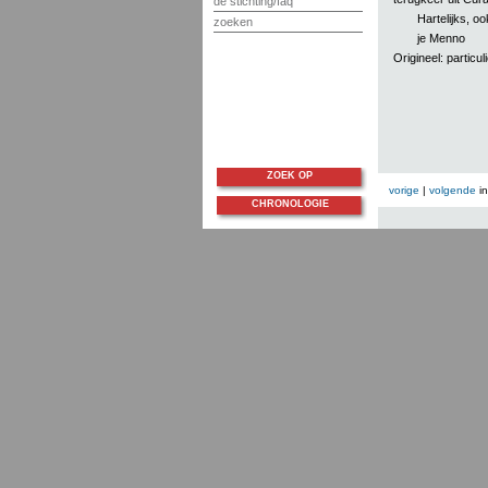
de stichting/faq
Hartelijks, o
zoeken
je Menno
Origineel: particuli
ZOEK OP
vorige
|
volgende
i
CHRONOLOGIE