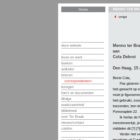
MENNO TER BR
Home
vorige
Menno ter Br
deze website
aan
Cola Debrot
leven en werk
boeken
Den Haag, 15 
artikelen
brieven
Beste Cola,
correspondenten
Pas gisteren 
lezingen
heb gewacht op ee
foto's en documenten
moet je figureeren
filmliga
heb gebruikt, zooal
waakzaamheid
toezenden, ben dan
bibliotheek
Pomonaplein 22.
over Ter Braak
Ik herlas de
nieuws/contact
meesterwerkje
, j
middelen dit [?] [
colofon
Verder niet v
terugkeer uit Cura