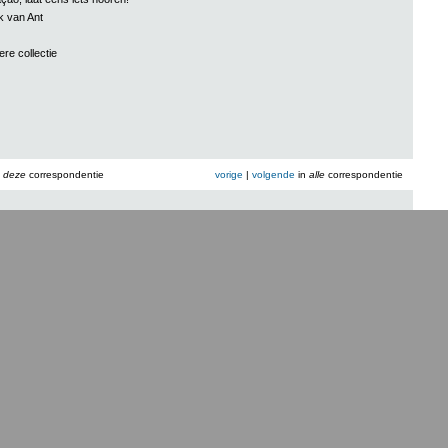
ok van Ant
ere collectie
n
deze
correspondentie
vorige
|
volgende
in
alle
correspondentie