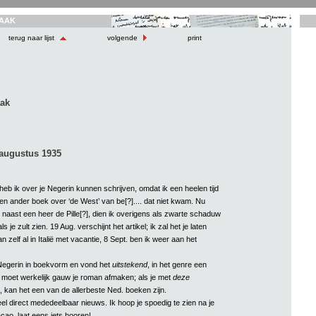
AAK
terug naar lijst
volgende
print
aak
augustus 1935
heb ik over je Negerin kunnen schrijven, omdat ik een heelen tijd
n ander boek over ‘de West’ van be[?].... dat niet kwam. Nu
 naast een heer de Pille[?], dien ik overigens als zwarte schaduw
s je zult zien. 19 Aug. verschijnt het artikel; ik zal het je laten
 zelf al in Italië met vacantie, 8 Sept. ben ik weer aan het
 Negerin in boekvorm en vond het
uitstekend
, in het genre een
e moet werkelijk gauw je roman afmaken; als je met
deze
?], kan het een van de allerbeste Ned. boeken zijn.
eel direct mededeelbaar nieuws. Ik hoop je spoedig te zien na je
çao, laat eens iets hooren!