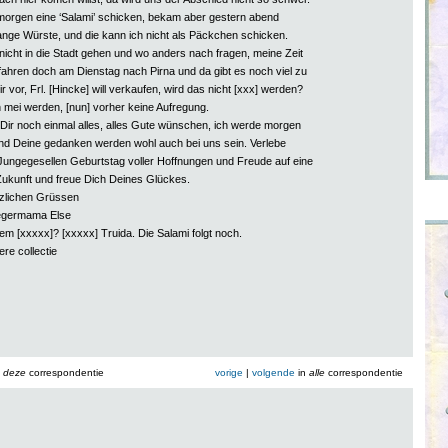
 morgen eine ‘Salami’ schicken, bekam aber gestern abend
lange Würste, und die kann ich nicht als Päckchen schicken.
 nicht in die Stadt gehen und wo anders nach fragen, meine Zeit
 fahren doch am Dienstag nach Pirna und da gibt es noch viel zu
ir vor, Frl. [Hincke] will verkaufen, wird das nicht [xxx] werden?
 mei werden, [nun] vorher keine Aufregung.
Dir noch einmal alles, alles Gute wünschen, ich werde morgen
nd Deine gedanken werden wohl auch bei uns sein. Verlebe
 Jungegesellen Geburtstag voller Hoffnungen und Freude auf eine
 Zukunft und freue Dich Deines Glückes.
rzlichen Grüssen
egermama Else
em [xxxxx]? [xxxxx] Truida. Die Salami folgt noch.
ere collectie
n
deze
correspondentie
vorige
|
volgende
in
alle
correspondentie