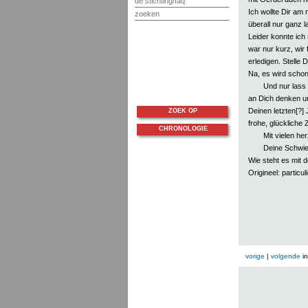
de stichting/faq
Ich wollte Dir am
zoeken
überall nur ganz 
Leider konnte ich
war nur kurz, wir
erledigen. Stelle D
Na, es wird schon
Und nur lass 
an Dich denken u
Deinen letzten[?]
ZOEK OP
frohe, glückliche
CHRONOLOGIE
Mit vielen he
Deine Schwi
Wie steht es mit d
Origineel: particuli
vorige
|
volgende
i