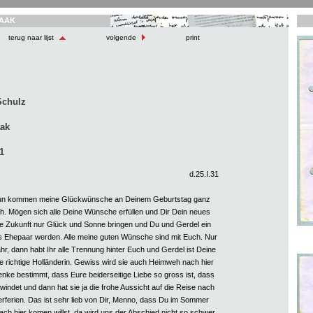
AAK
terug naar lijst
volgende
print
Schulz
aak
1
d.25.I.31
nun kommen meine Glückwünsche an Deinem Geburtstag ganz
h. Mögen sich alle Deine Wünsche erfüllen und Dir Dein neues
e Zukunft nur Glück und Sonne bringen und Du und Gerdel ein
es Ehepaar werden. Alle meine guten Wünsche sind mit Euch. Nur
ahr, dann habt Ihr alle Trennung hinter Euch und Gerdel ist Deine
ne richtige Holländerin. Gewiss wird sie auch Heimweh nach hier
enke bestimmt, dass Eure beiderseitige Liebe so gross ist, dass
windet und dann hat sie ja die frohe Aussicht auf die Reise nach
rferien. Das ist sehr lieb von Dir, Menno, dass Du im Sommer
ach hier komen willst, da wird uns der Abschied nicht so schwer.