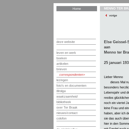
MENNO TER BR
Home
vorige
Else Geissel-
deze website
aan
Menno ter Br
leven en werk
boeken
25 januari 193
artikelen
brieven
correspondenten
Lieber Menno
lezingen
dieses Mal 
foto's en documenten
besonders herzlic
filmliga
Lebensjahr und di
waakzaamheid
restlos glücklich
bibliotheek
noch ein viertel J
over Ter Braak
leine Frau und ei
nieuws/contact
haben, aber ich d
sie das auch über
colofon
hier in den Somme
mit Gerdel auch n