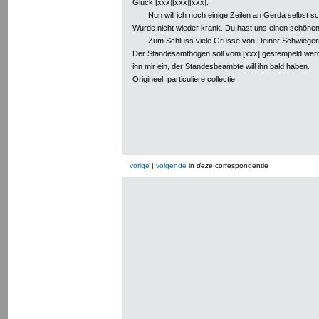
Glück [xxx][xxx][xxx].
Nun will ich noch einige Zeilen an Gerda selbst sch
Wurde nicht wieder krank. Du hast uns einen schönen
Zum Schluss viele Grüsse von Deiner Schwiege
Der Standesamtbogen soll vom [xxx] gestempeld werd
ihn mir ein, der Standesbeambte will ihn bald haben.
Origineel: particuliere collectie
vorige
|
volgende
in
deze
correspondentie