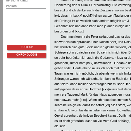
de stichting/faq
Donnerstag den 9.4 um 1 Uhr vormittag. Die Vormitta
zoeken
besetzt und ich denke auch, die Zeit passt so am beste
leid, dass Ihr [xxxx] noch[?] einen ganzen Tag langer
die Freitage ist es wirklich nicht anders möglich am 3.
Geschaft sein und dann kann man ja auch infolge der F
besorgen und [xxxx].
Doch nun kommt die Feier selbst und das ist das 
ich war einfach sprachlos über Deinen Brief, und Dein
bist wirklich eine gute Seele und ich glaube wirklich, 
ZOEK OP
Schiegersohn zufrieden sein. So sehr ich mich über De
CHRONOLOGIE
so sehr bedrückt mich auch die Gedanke, - jetzt ist de
geblieben, immer kam [xxx] dazwischen.- Gedanke dass 
geben sollst. Heute abend muss ich noch mal mit [xxx]
Tagen war es nicht möglich, da abends wenn wir hink
Störungen waren. Ich wünschte ich konnte Euch den H
aus feiern, ohne meinen Vater fragen zur mussen. Ich 
aufgegeben dass er die Hochzeit [xxx]ausrichtet denn 
mehrere Tausend Mark für das Haus ausgeben muss, s
noch etwas mehr [xxx]. Wenn ich heute bestimmten Be
schreibe ich gleich, damit Ihr sofort [xx] alles steht, we
ich keine Antwort bis dahin geben so kannst Du vielleic
Onkel sprechen, definitiven Bescheid kannst Du ihm da
es ist doch grässlich, dass so viel vom Geld abhängt, 
ale sein.