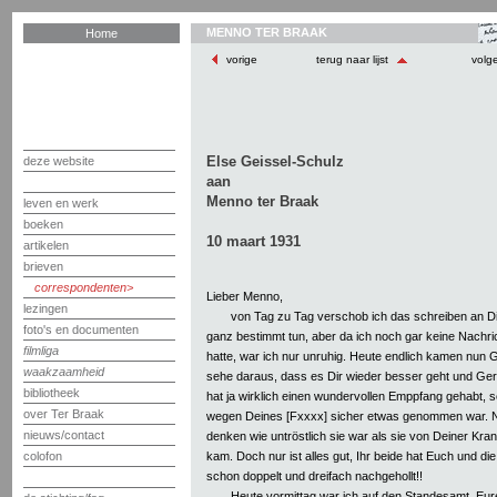
MENNO TER BRAAK
Home
vorige
terug naar lijst
volg
Else Geissel-Schulz
deze website
aan
Menno ter Braak
leven en werk
boeken
10 maart 1931
artikelen
brieven
correspondenten
Lieber Menno,
lezingen
von Tag zu Tag verschob ich das schreiben an Dic
foto's en documenten
ganz bestimmt tun, aber da ich noch gar keine Nachri
filmliga
hatte, war ich nur unruhig. Heute endlich kamen nun 
waakzaamheid
sehe daraus, dass es Dir wieder besser geht und Ger
bibliotheek
hat ja wirklich einen wundervollen Emppfang gehabt, so
over Ter Braak
wegen Deines [Fxxxx] sicher etwas genommen war. N
nieuws/contact
denken wie untröstlich sie war als sie von Deiner Kra
kam. Doch nur ist alles gut, Ihr beide hat Euch und die
colofon
schon doppelt und dreifach nachgehollt!!
Heute vormittag war ich auf den Standesamt, Eur