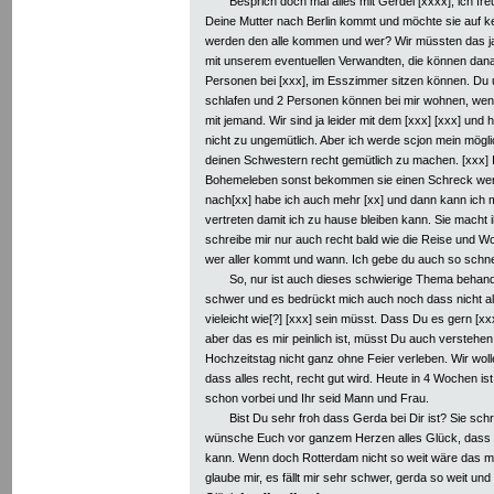
Besprich doch mal alles mit Gerdel [xxxx], ich fr
Deine Mutter nach Berlin kommt und möchte sie auf k
werden den alle kommen und wer? Wir müssten das ja
mit unserem eventuellen Verwandten, die können dana
Personen bei [xxx], im Esszimmer sitzen können. Du 
schlafen und 2 Personen können bei mir wohnen, wen
mit jemand. Wir sind ja leider mit dem [xxx] [xxx] und h
nicht zu ungemütlich. Aber ich werde scjon mein mögli
deinen Schwestern recht gemütlich zu machen. [xxx]
Bohemeleben sonst bekommen sie einen Schreck wenn 
nach[xx] habe ich auch mehr [xx] und dann kann ich m
vertreten damit ich zu hause bleiben kann. Sie macht i
schreibe mir nur auch recht bald wie die Reise und W
wer aller kommt und wann. Ich gebe du auch so schne
So, nur ist auch dieses schwierige Thema behandelt
schwer und es bedrückt mich auch noch dass nicht alle
vieleicht wie[?] [xxx] sein müsst. Dass Du es gern [xx
aber das es mir peinlich ist, müsst Du auch versteh
Hochzeitstag nicht ganz ohne Feier verleben. Wir wo
dass alles recht, recht gut wird. Heute in 4 Wochen ist
schon vorbei und Ihr seid Mann und Frau.
Bist Du sehr froh dass Gerda bei Dir ist? Sie schre
wünsche Euch vor ganzem Herzen alles Glück, dass 
kann. Wenn doch Rotterdam nicht so weit wäre das mac
glaube mir, es fällt mir sehr schwer, gerda so weit und 