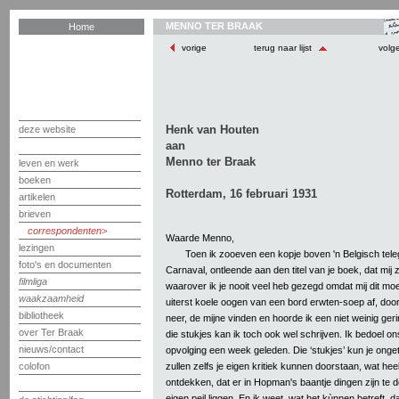
MENNO TER BRAAK
Home
vorige
terug naar lijst
volg
Henk van Houten
deze website
aan
Menno ter Braak
leven en werk
boeken
Rotterdam, 16 februari 1931
artikelen
brieven
correspondenten
Waarde Menno,
lezingen
Toen ik zooeven een kopje boven 'n Belgisch tel
foto's en documenten
Carnaval, ontleende aan den titel van je boek, dat mij
filmliga
waarover ik je nooit veel heb gezegd omdat mij dit moei
waakzaamheid
uiterst koele oogen van een bord erwten-soep af, doo
bibliotheek
neer, de mijne vinden en hoorde ik een niet weinig ge
over Ter Braak
die stukjes kan ik toch ook wel schrijven. Ik bedoel
nieuws/contact
opvolging een week geleden. Die ‘stukjes’ kun je onget
zullen zelfs je eigen kritiek kunnen doorstaan, wat hee
colofon
ontdekken, dat er in Hopman's baantje dingen zijn te d
eigen peil liggen. En ik weet, wat het kùnnen betreft, d