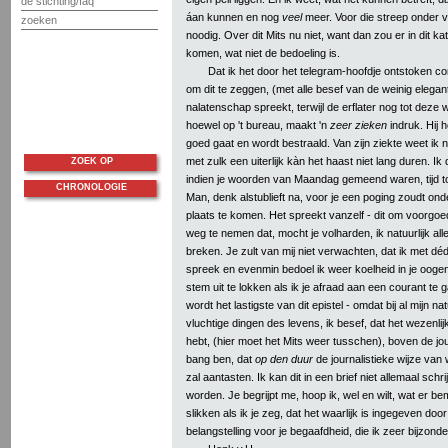
de stichting/faq
áan kunnen en nog
veel
meer. Voor die streep onder v
zoeken
noodig. Over dit Mits nu niet, want dan zou er in dit kat
komen, wat niet de bedoeling is.
Dat ik het door het telegram-hoofdje ontstoken co
om dit te zeggen, (met alle besef van de weinig elega
nalatenschap spreekt, terwijl de erflater nog tot deze
hoewel op 't bureau, maakt 'n
zeer zieken
indruk. Hij h
goed gaat en wordt bestraald. Van zijn ziekte weet ik n
met zulk een uiterlijk kàn het haast niet lang duren. Ik 
ZOEK OP
indien je woorden van Maandag gemeend waren, tijd t
CHRONOLOGIE
Man, denk alstublieft na, voor je een poging zoudt 
plaats te komen. Het spreekt vanzelf - dit om voorgoed
weg te nemen dat, mocht je volharden, ik natuurlijk alle 
breken. Je zult van mij niet verwachten, dat ik met déda
spreek en evenmin bedoel ik weer koelheid in je oogen 
stem uit te lokken als ik je afraad aan een courant te
wordt het lastigste van dit epistel - omdat bij al mijn 
vluchtige dingen des levens, ik besef, dat het wezenlijk
hebt, (hier moet het Mits weer tusschen), boven de jou
bang ben, dat
op den duur
de journalistieke wijze van 
zal aantasten. Ik kan dit in een brief niet allemaal schr
worden. Je begrijpt me, hoop ik, wel en wilt, wat er bemo
slikken als ik je zeg, dat het waarlijk is ingegeven door
belangstelling voor je begaafdheid, die ik zeer bijzonde