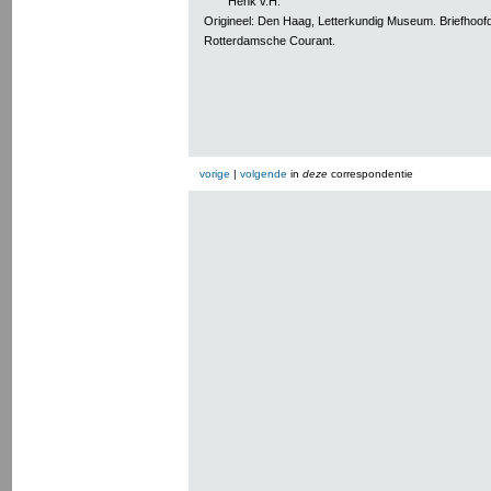
Henk v.H.
Origineel: Den Haag, Letterkundig Museum. Briefhoof
Rotterdamsche Courant.
vorige
|
volgende
in
deze
correspondentie