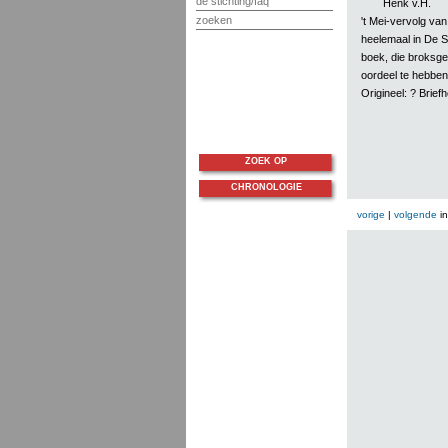
de stichting/faq
Henk v.H.
zoeken
't Mei-vervolg va
heelemaal in De S
boek, die broksgew
oordeel te hebben.
Origineel: ? Brie
ZOEK OP
CHRONOLOGIE
vorige
|
volgende
i