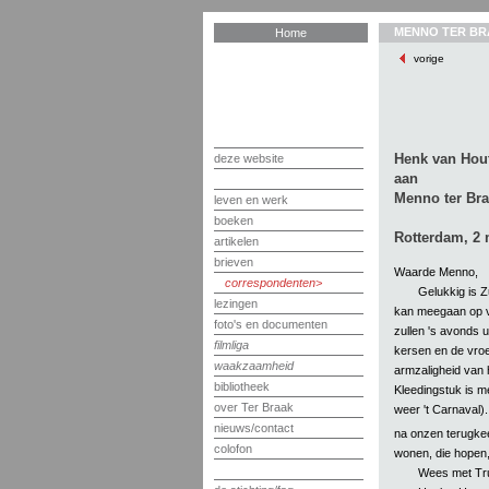
MENNO TER BR
Home
vorige
Henk van Hou
deze website
aan
Menno ter Br
leven en werk
boeken
Rotterdam, 2 
artikelen
brieven
Waarde Menno,
correspondenten
Gelukkig is Zu
lezingen
kan meegaan op v
foto's en documenten
zullen 's avonds u
filmliga
kersen en de vroeg
waakzaamheid
armzaligheid van 
bibliotheek
Kleedingstuk is m
over Ter Braak
weer 't Carnaval).
nieuws/contact
na onzen terugkee
colofon
wonen, die hopen,
Wees met Tru