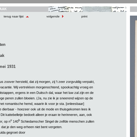
AAK
terug naar lijst
volgende
print
ten
aak
mei 1931
s zoover hersteld, dat zij morgen, zij 't zeer zorgvuldig verpakt,
acantie. Wij vertrekken morgenochtend, spookachtig vroeg en
itstappen, ergens in een Duitsch dal, waar het luw zal zijn en de
e peren zullen bloeien. (Ja, nu zie ik je sneerend wijzen op de
het romantische hemd, waarin ik voor je sta. [onleesbaar]
e dierbaar - hoezeer ook uit de mode en thuisgekomen lees ik
 Dit kattebelletje bedoelt alleen je eraan te herinneren, aan, ook
o
b
r, op n
140
Schiedamscher Singel de zelfde menschen zullen
 dat je den weg erheen niet bent vergeten.
ida gegroet door