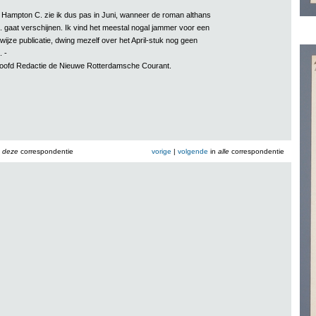
n Hampton C. zie ik dus pas in Juni, wanneer de roman althans
. gaat verschijnen. Ik vind het meestal nogal jammer voor een
ijze publicatie, dwing mezelf over het April-stuk nog geen
 -
fhoofd Redactie de Nieuwe Rotterdamsche Courant.
n
deze
correspondentie
vorige
|
volgende
in
alle
correspondentie