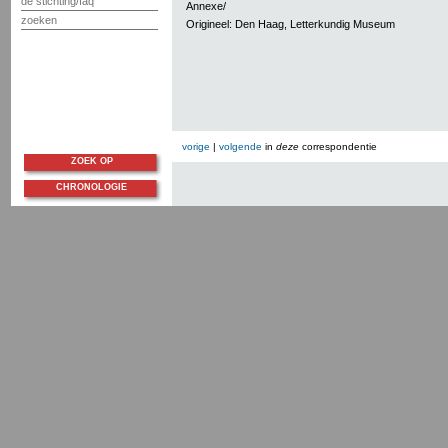
de stichting/faq
Annexe/
zoeken
Origineel: Den Haag, Letterkundig Museum
vorige
|
volgende
in
deze
correspondentie
ZOEK OP
CHRONOLOGIE