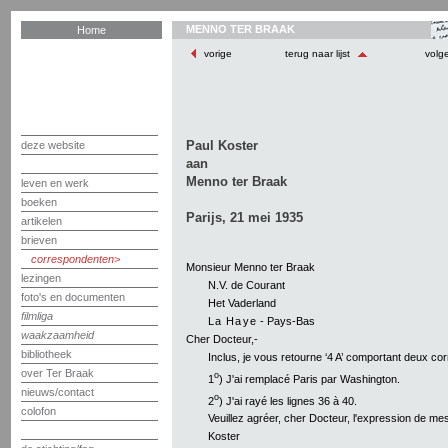
MENNO TER BRAAK
Home
vorige
terug naar lijst
volg
Paul Koster
deze website
aan
Menno ter Braak
leven en werk
boeken
Parijs, 21 mei 1935
artikelen
brieven
correspondenten
Monsieur Menno ter Braak
lezingen
N.V. de Courant
foto's en documenten
Het Vaderland
filmliga
La Haye
- Pays-Bas
waakzaamheid
Cher Docteur,-
bibliotheek
Inclus, je vous retourne ‘4 A’ comportant deux cor
over Ter Braak
o
1
) J'ai remplacé Paris par Washington.
nieuws/contact
o
2
) J'ai rayé les lignes 36 à 40.
colofon
Veuillez agréer, cher Docteur, l'expression de mes
Koster