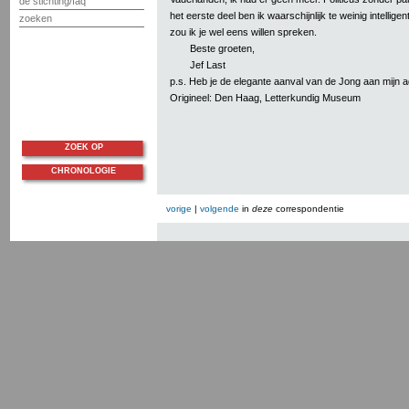
de stichting/faq
het eerste deel ben ik waarschijnlijk te weinig intellige
zoeken
zou ik je wel eens willen spreken.
Beste groeten,
Jef Last
p.s. Heb je de elegante aanval van de Jong aan mijn 
Origineel: Den Haag, Letterkundig Museum
ZOEK OP
CHRONOLOGIE
vorige
|
volgende
in
deze
correspondentie