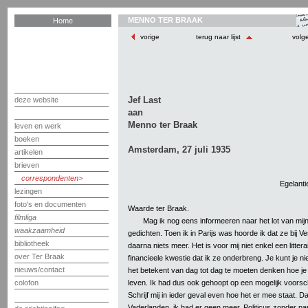
MENNO TER BRAAK
Home
vorige
terug naar lijst
volg
Jef Last
deze website
aan
Menno ter Braak
leven en werk
boeken
Amsterdam, 27 juli 1935
artikelen
brieven
correspondenten
Egelantie
lezingen
foto's en documenten
Waarde ter Braak.
filmliga
Mag ik nog eens informeeren naar het lot van m
waakzaamheid
gedichten. Toen ik in Parijs was hoorde ik dat ze bij Ve
bibliotheek
daarna niets meer. Het is voor mij niet enkel een litte
over Ter Braak
financieele kwestie dat ik ze onderbreng. Je kunt je n
nieuws/contact
het betekent van dag tot dag te moeten denken hoe je
leven. Ik had dus ook gehoopt op een mogelijk voors
colofon
Schrijf mij in ieder geval even hoe het er mee staat. 
Vaderlanden, ik had er geen meer. Politicus zonder par