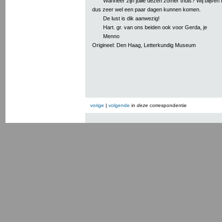
Wanneer zijn jullie dezen zomer thuis? Wij blijven
dus zeer wel een paar dagen kunnen komen.
De lust is dik aanwezig!
Hart. gr. van ons beiden ook voor Gerda, je
Menno
Origineel: Den Haag, Letterkundig Museum
vorige
|
volgende
in
deze
correspondentie