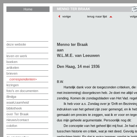
MENNO TER BRAAK
Home
vorige
terug naar lijst
volg
Menno ter Braak
deze website
aan
W.L.M.E. van Leeuwen
leven en werk
boeken
Den Haag, 14 mei 1936
artikelen
brieven
correspondenten
B.W.
lezingen
Hartelijk dank voor de toegezonden critieken, di
foto's en documenten
met instemming) doorgelezen heb. Je doet me altijd vee
filmliga
zending. Komen de zondagsbladen van Het Vad. rege
waakzaamheid
Ik heb voor a.s. Zondag over je ‘Drift en Bezinnin
bibliotheek
indrukken van het geheel zijn zeer gemengd, en ik heb
over Ter Braak
gemaakt om precies te zeggen, wat ik er voor en tegen 
nieuws/contact
dus mijn geheele argumentatie. Persoonlijk nog dit:
De conceptie van het geheel lijkt mij fout. Je ha
colofon
tusschen historie en critiek, wat je niet deed. Gevolg i
gedachten hinkt. En dat is extra jammer, omdat je ‘mi