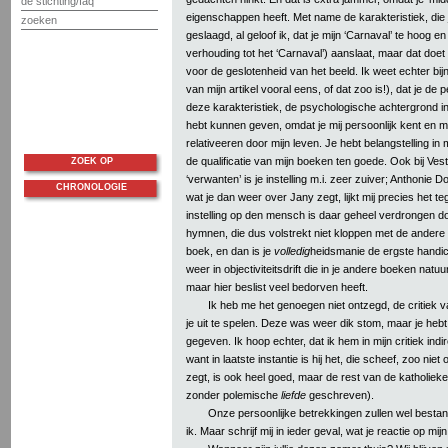
de stichting/faq
eigenschappen heeft. Met name de karakteristiek, die j
zoeken
geslaagd, al geloof ik, dat je mijn ‘Carnaval’ te hoog en m
verhouding tot het ‘Carnaval’) aanslaat, maar dat doet 
voor de geslotenheid van het beeld. Ik weet echter bijn
van mijn artikel vooral eens, of dat zoo is!), dat je de 
deze karakteristiek, de psychologische achtergrond i
hebt kunnen geven, omdat je mij persoonlijk kent en 
relativeeren door mijn leven. Je hebt belangstelling in
de qualificatie van mijn boeken ten goede. Ook bij Ves
ZOEK OP
‘verwanten’ is je instelling m.i. zeer zuiver; Anthonie
CHRONOLOGIE
wat je dan weer over Jany zegt, lijkt mij precies het t
instelling op den mensch is daar geheel verdrongen d
hymnen, die dus volstrekt niet kloppen met de andere
boek, en dan is je
volledig
heidsmanie de ergste handica
weer in objectiviteitsdrift die in je andere boeken natuur
maar hier beslist veel bedorven heeft.
Ik heb me het genoegen niet ontzegd, de critiek 
je uit te spelen. Deze was weer dik stom, maar je he
gegeven. Ik hoop echter, dat ik hem in mijn critiek in
want in laatste instantie is hij het, die scheef, zoo nie
zegt, is ook heel goed, maar de rest van de katholieken z
zonder polemische
liefde
geschreven).
Onze persoonlijke betrekkingen zullen wel bestand
ik. Maar schrijf mij in ieder geval, wat je reactie op mi