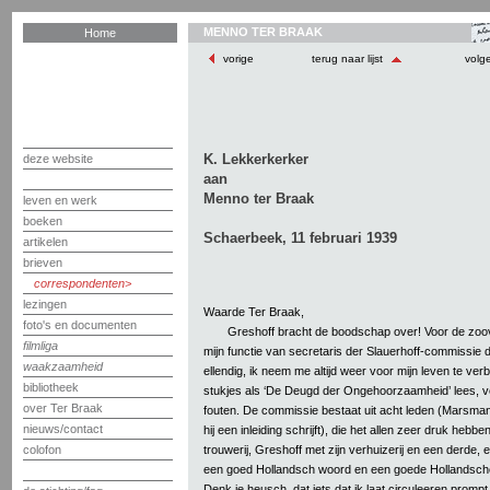
MENNO TER BRAAK
Home
vorige
terug naar lijst
volg
K. Lekkerkerker
deze website
aan
Menno ter Braak
leven en werk
boeken
Schaerbeek, 11 februari 1939
artikelen
brieven
correspondenten
lezingen
Waarde Ter Braak,
foto's en documenten
Greshoff bracht de boodschap over! Voor de zoove
filmliga
mijn functie van secretaris der Slauerhoff-commissie 
waakzaamheid
ellendig, ik neem me altijd weer voor mijn leven te verb
bibliotheek
stukjes als ‘De Deugd der Ongehoorzaamheid’ lees, ve
over Ter Braak
fouten. De commissie bestaat uit acht leden (Marsma
nieuws/contact
hij een inleiding schrijft), die het allen zeer druk heb
trouwerij, Greshoff met zijn verhuizerij en een derde,
colofon
een goed Hollandsch woord en een goede Hollandsche g
Denk je heusch, dat iets dat ik laat circuleeren prompt 