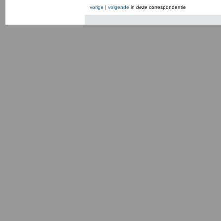
vorige
|
volgende
in
deze
correspondentie