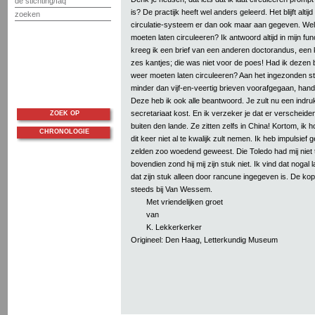
de stichting/faq
is? De practijk heeft wel anders geleerd. Het blijft alti
zoeken
circulatie-systeem er dan ook maar aan gegeven. Wel
moeten laten circuleeren? Ik antwoord altijd in mijn fu
kreeg ik een brief van een anderen doctorandus, een 
zes kantjes; die was niet voor de poes! Had ik dezen 
weer moeten laten circuleeren? Aan het ingezonden stu
minder dan vijf-en-veertig brieven voorafgegaan, hand
Deze heb ik ook alle beantwoord. Je zult nu een indruk 
secretariaat kost. En ik verzeker je dat er verscheide
ZOEK OP
buiten den lande. Ze zitten zelfs in China! Kortom, ik h
CHRONOLOGIE
dit keer niet al te kwalijk zult nemen. Ik heb impulsief
zelden zoo woedend geweest. Die Toledo had mij nie
bovendien zond hij mij zijn stuk niet. Ik vind dat nogal l
dat zijn stuk alleen door rancune ingegeven is. De kopi
steeds bij Van Wessem.
Met vriendelijken groet
van
K. Lekkerkerker
Origineel: Den Haag, Letterkundig Museum